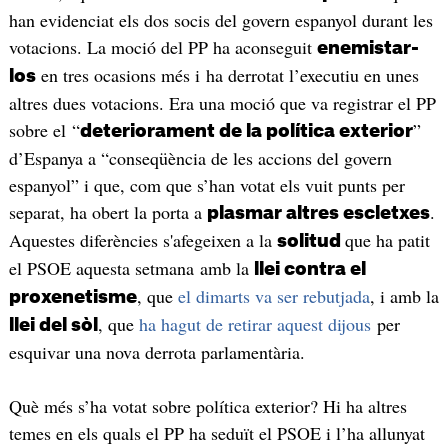
han evidenciat els dos socis del govern espanyol durant les
votacions. La moció del PP ha aconseguit
enemistar-
en tres ocasions més i ha derrotat l’executiu en unes
los
altres dues votacions. Era una moció que va registrar el PP
sobre el “
”
deteriorament de la política exterior
d’Espanya a “conseqüència de les accions del govern
espanyol” i que, com que s’han votat els vuit punts per
separat, ha obert la porta a
.
plasmar altres escletxes
Aquestes diferències s'afegeixen a la
que ha patit
solitud
el PSOE aquesta setmana amb la
llei contra el
, que
el dimarts va ser rebutjada
, i amb la
proxenetisme
, que
ha hagut de retirar aquest dijous
per
llei del sòl
esquivar una nova derrota parlamentària.
Què més s’ha votat sobre política exterior? Hi ha altres
temes en els quals el PP ha seduït el PSOE i l’ha allunyat