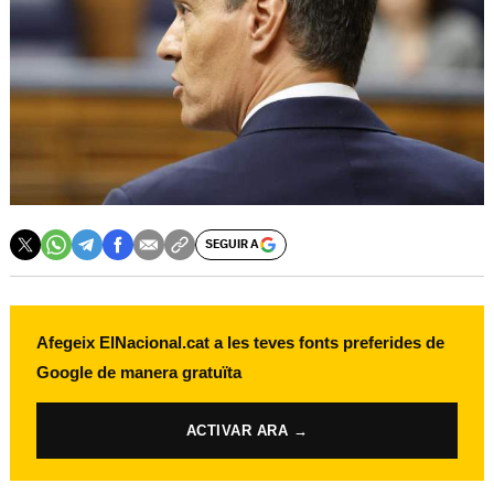
SEGUIR A
Afegeix ElNacional.cat a les teves fonts preferides de
Google de manera gratuïta
ACTIVAR ARA →