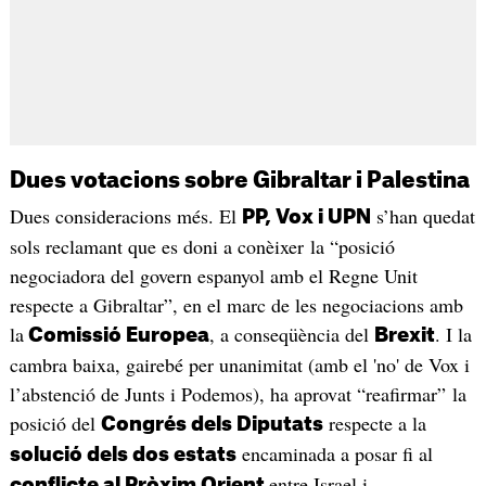
Dues votacions sobre Gibraltar i Palestina
Dues consideracions més. El
s’han quedat
PP, Vox i UPN
sols reclamant que es doni a conèixer la “posició
negociadora del govern espanyol amb el Regne Unit
respecte a Gibraltar”, en el marc de les negociacions amb
la
, a conseqüència del
. I la
Comissió Europea
Brexit
cambra baixa, gairebé per unanimitat (amb el 'no' de Vox i
l’abstenció de Junts i Podemos), ha aprovat “reafirmar” la
posició del
respecte a la
Congrés dels Diputats
encaminada a posar fi al
solució dels dos estats
entre Israel i
conflicte al Pròxim Orient