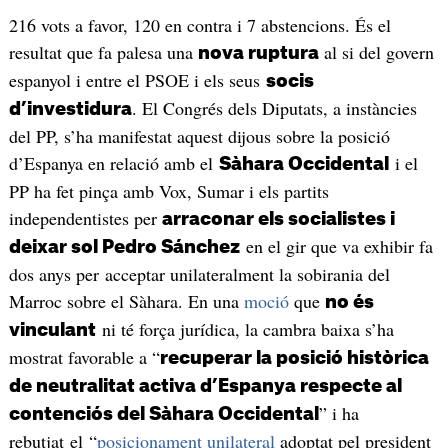
216 vots a favor, 120 en contra i 7 abstencions. És el
resultat que fa palesa una
al si del govern
nova ruptura
espanyol i entre el PSOE i els seus
socis
. El Congrés dels Diputats, a instàncies
d’investidura
del PP, s’ha manifestat aquest dijous sobre la posició
d’Espanya en relació amb el
i el
Sàhara Occidental
PP ha fet pinça amb Vox, Sumar i els partits
independentistes per
arraconar els socialistes i
en el gir que va exhibir fa
deixar sol Pedro Sánchez
dos anys per acceptar unilateralment la sobirania del
Marroc sobre el Sàhara. En una
moció
que
no és
ni té força jurídica, la cambra baixa s’ha
vinculant
mostrat favorable a “
recuperar la posició històrica
de neutralitat activa d’Espanya respecte al
” i ha
contenciós del Sàhara Occidental
rebutjat el “
posicionament unilateral
adoptat pel president