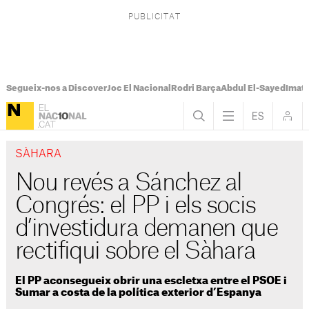
Segueix-nos a Discover
Joc El Nacional
Rodri Barça
Abdul El-Sayed
Imatg
SÀHARA
Nou revés a Sánchez al
Congrés: el PP i els socis
d’investidura demanen que
rectifiqui sobre el Sàhara
El PP aconsegueix obrir una escletxa entre el PSOE i
Sumar a costa de la política exterior d’Espanya