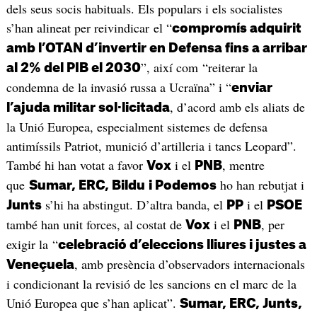
dels seus socis habituals. Els populars i els socialistes
s’han alineat per reivindicar el “
compromís adquirit
amb l’OTAN d’invertir en Defensa fins a arribar
”, així com “reiterar la
al 2% del PIB el 2030
condemna de la invasió russa a Ucraïna” i “
enviar
, d’acord amb els aliats de
l’ajuda militar sol·licitada
la Unió Europea, especialment sistemes de defensa
antimíssils Patriot, munició d’artilleria i tancs Leopard”.
També hi han votat a favor
i el
, mentre
Vox
PNB
que
ho han rebutjat i
Sumar, ERC, Bildu
i Podemos
s’hi ha abstingut. D’altra banda, el
i el
Junts
PP
PSOE
també han unit forces, al costat de
i el
, per
Vox
PNB
exigir la “
celebració d’eleccions lliures i justes a
, amb presència d’observadors internacionals
Veneçuela
i condicionant la revisió de les sancions en el marc de la
Unió Europea que s’han aplicat”.
Sumar, ERC, Junts,