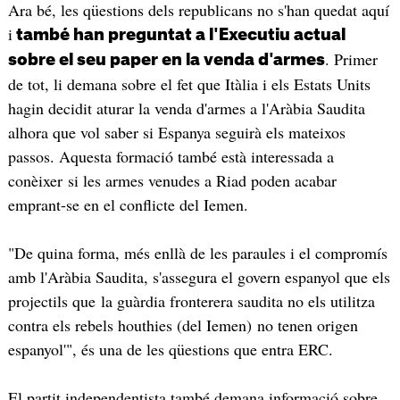
Ara bé, les qüestions dels republicans no s'han quedat aquí
i
també han preguntat a l'Executiu actual
. Primer
sobre el seu paper en la venda d'armes
de tot, li demana sobre el fet que Itàlia i els Estats Units
hagin decidit aturar la venda d'armes a l'Aràbia Saudita
alhora que vol saber si Espanya seguirà els mateixos
passos. Aquesta formació també està interessada a
conèixer si les armes venudes a Riad poden acabar
emprant-se en el conflicte del Iemen.
"De quina forma, més enllà de les paraules i el compromís
amb l'Aràbia Saudita, s'assegura el govern espanyol que els
projectils que la guàrdia fronterera saudita no els utilitza
contra els rebels houthies (del Iemen) no tenen origen
espanyol'", és una de les qüestions que entra ERC.
El partit independentista també demana informació sobre