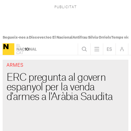
Segueix-nos a Discover
Joc El Nacional
Antifrau Sílvia Orriols
Temps viol
ARMES
ERC pregunta al govern
espanyol per la venda
d'armes a l'Aràbia Saudita