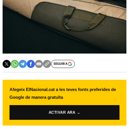
SEGUIR A
Afegeix ElNacional.cat a les teves fonts preferides de
Google de manera gratuïta
ACTIVAR ARA →