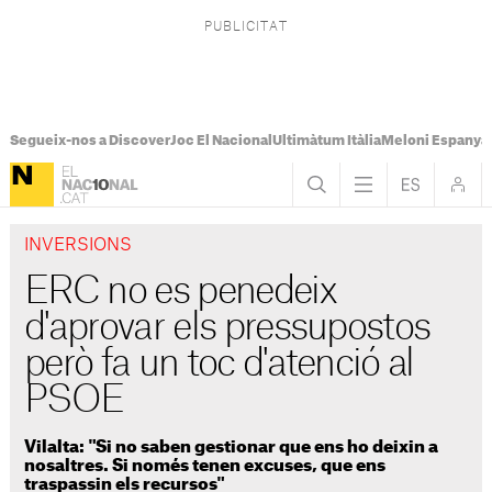
Segueix-nos a Discover
Joc El Nacional
Ultimàtum Itàlia
Meloni Espanya
INVERSIONS
ERC no es penedeix
d'aprovar els pressupostos
però fa un toc d'atenció al
PSOE
Vilalta: "Si no saben gestionar que ens ho deixin a
nosaltres. Si només tenen excuses, que ens
traspassin els recursos"