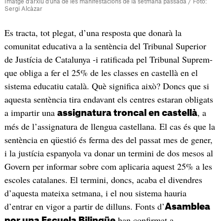
Imatge d'arxiu d'una de les manifestacions de la setmana passada / Foto:
Sergi Alcàzar
Es tracta, tot plegat, d’una resposta que donarà la
comunitat educativa a la sentència del Tribunal Superior
de Justícia de Catalunya -i ratificada pel Tribunal Suprem-
que obliga a fer el 25% de les classes en castellà en el
sistema educatiu català. Què significa això? Doncs que si
aquesta sentència tira endavant els centres estaran obligats
a impartir una
, a
assignatura troncal en castellà
més de l’assignatura de llengua castellana. El cas és que la
sentència en qüestió és ferma des del passat mes de gener,
i la justícia espanyola va donar un termini de dos mesos al
Govern per informar sobre com aplicaria aquest 25% a les
escoles catalanes. El termini, doncs, acaba el divendres
d’aquesta mateixa setmana, i el nou sistema hauria
d’entrar en vigor a partir de dilluns. Fonts d’
Asamblea
han confirmat a
por una Escuela Bilingüe