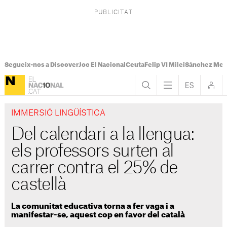
Segueix-nos a Discover
Joc El Nacional
Ceuta
Felip VI Milei
Sánchez Mel
IMMERSIÓ LINGÜÍSTICA
Del calendari a la llengua:
els professors surten al
carrer contra el 25% de
castellà
La comunitat educativa torna a fer vaga i a
manifestar-se, aquest cop en favor del català