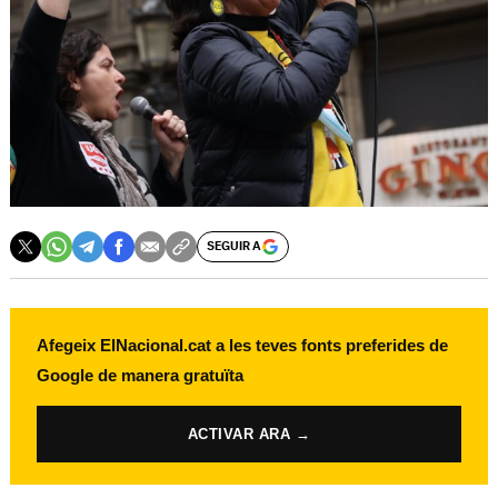
SEGUIR A
Afegeix ElNacional.cat a les teves fonts preferides de
Google de manera gratuïta
ACTIVAR ARA →