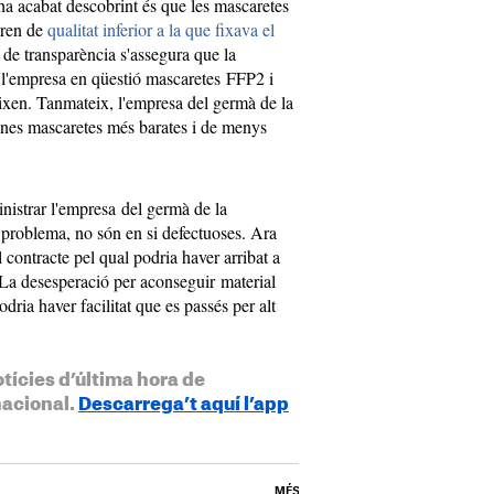
'ha acabat descobrint és que les mascaretes
eren de
qualitat inferior a la que fixava el
l de transparència s'assegura que la
l'empresa en qüestió mascaretes FFP2 i
ixen. Tanmateix, l'empresa del germà de la
unes mascaretes més barates i de menys
nistrar l'empresa del germà de la
e problema, no són en si defectuoses. Ara
 contracte pel qual podria haver arribat a
 La desesperació per aconseguir material
odria haver facilitat que es passés per alt
otícies d’última hora de
nacional.
Descarrega’t aquí l’app
MÉS