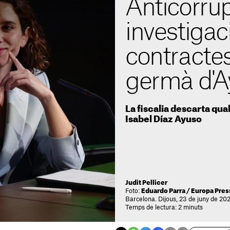
Anticorrup
investigac
contractes
germà d'A
La fiscalia descarta qua
Isabel Díaz Ayuso
Judit Pellicer
Foto:
Eduardo Parra / Europa Pres
Barcelona. Dijous, 23 de juny de 202
Temps de lectura: 2 minuts