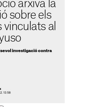
ció arxiva la
ió sobre els
 vinculats al
yuso
lsevol investigació contra
s
2. 13:58