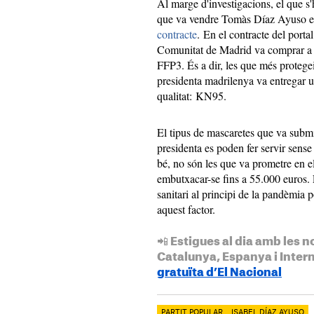
Al marge d'investigacions, el que s
que va vendre Tomàs Díaz Ayuso 
contracte
. En el contracte del porta
Comunitat de Madrid va comprar a 
FFP3. És a dir, les que més protege
presidenta madrilenya va entregar 
qualitat: KN95.
El tipus de mascaretes que va submi
presidenta es poden fer servir sens
bé, no són les que va prometre en el
embutxacar-se fins a 55.000 euros.
sanitari al principi de la pandèmia p
aquest factor.
📲 Estigues al dia amb les n
Catalunya, Espanya i Inter
gratuïta d’El Nacional
PARTIT POPULAR
ISABEL DÍAZ AYUSO