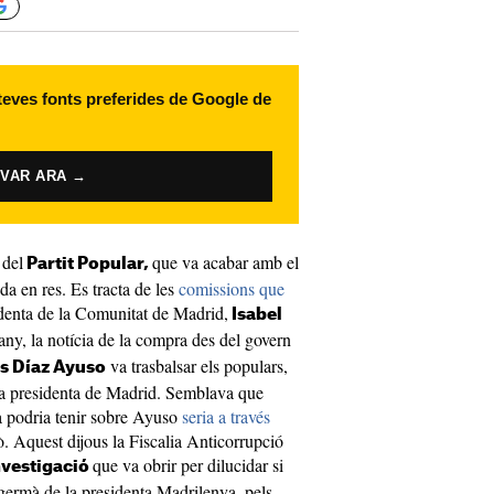
 teves fonts preferides de Google de
IVAR ARA →
 del
que va acabar amb el
Partit Popular,
a en res. Es tracta de les
comissions que
identa de la Comunitat de Madrid,
Isabel
 any, la notícia de la compra des del govern
va trasbalsar els populars,
s Díaz Ayuso
 la presidenta de Madrid. Semblava que
a podria tenir sobre Ayuso
seria a través
ò. Aquest dijous la Fiscalia Anticorrupció
que va obrir per dilucidar si
investigació
l germà de la presidenta Madrilenya, pels