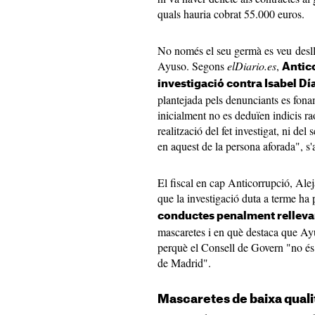
quals hauria cobrat 55.000 euros.
No només el seu germà es veu deslliu
Ayuso. Segons
elDiario.es
,
Antico
investigació contra Isabel D
plantejada pels denunciants es fona
inicialment no es deduïen indicis r
realització del fet investigat, ni del 
en aquest de la persona aforada", s'
El fiscal en cap Anticorrupció, Alej
que la investigació duta a terme h
conductes penalment relleva
mascaretes i en què destaca que Ay
perquè el Consell de Govern "no és
de Madrid".
Mascaretes de baixa quali