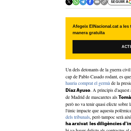
SEGUIR A
Afegeix ElNacional.cat a les
manera gratuïta
ACT
Un dels detonants de la guerra civil
cap de Pablo Casado rodant, es qued
hauria comprat el germà
de la pres
. A principis d'aquest
Díaz Ayuso
de Madrid de mascaretes als
Tomà
però no va tenir quasi efecte sobre
l'únic impacte que aquesta polèmic
dels tribunals
, però tampoc serà aix
ha arxivat les diligències d'
hi va haver delicte als contractes a