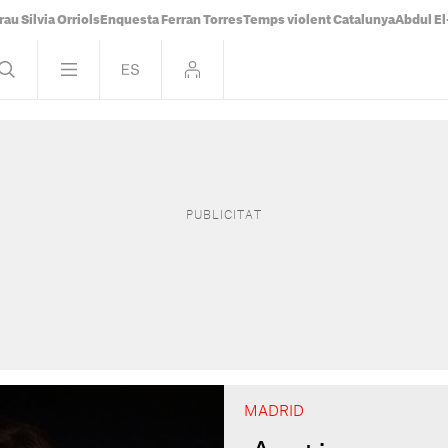
rau Sílvia Orriols
Enquesta Ferran Torres
Temps violent Catalunya
Abdul E
MADRID