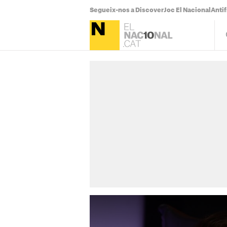
Segueix-nos a Discover
Joc El Nacional
Antif