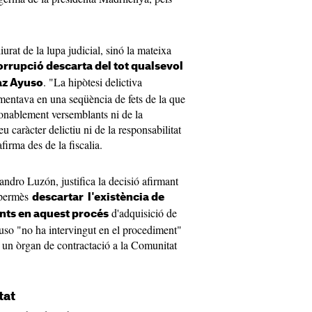
rat de la lupa judicial, sinó la mateixa
rrupció descarta del tot qualsevol
. "La hipòtesi delictiva
íaz Ayuso
mentava en una seqüència de fets de la que
aonablement versemblants ni de la
seu caràcter delictiu ni de la responsabilitat
afirma des de la fiscalia.
andro Luzón, justifica la decisió afirmant
a permès
descartar l'existència de
d'adquisició de
nts en aquest procés
uso "no ha intervingut en el procediment"
 un òrgan de contractació a la Comunitat
tat