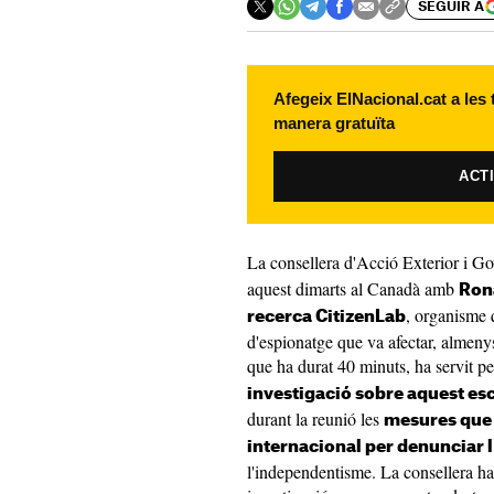
SEGUIR A
Afegeix ElNacional.cat a les
manera gratuïta
ACT
La consellera d'Acció Exterior i G
aquest dimarts al Canadà amb
Rona
, organisme
recerca CitizenLab
d'espionatge que va afectar, almenys
que ha durat 40 minuts, ha servit p
investigació sobre aquest es
durant la reunió les
mesures que e
internacional per denunciar 
l'independentisme. La consellera ha 