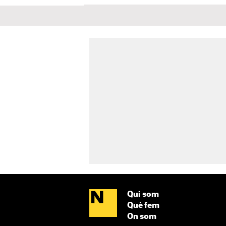
Qui som
Què fem
On som