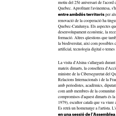
motiu del 25è aniversari de l'acord 
Quebec. Aprofitant l'avinentesa, s'
per als
entre ambdós territoris
renovació de la cooperació ha tingu
Quebec-Catalunya. Els aspectes que
desenvolupament econòmic, la recerca
formació. Altres qüestions que tamb
la biodiversitat, així com possibles 
artificial, tecnologia digital o temes
La visita d'Alsina s'allargarà duran
mateix dimarts, la consellera d'Acc
ministre de la Ciberseguretat del Q
Relacions Internacionals i de la F
amb periodistes, acadèmics, diputats
com amb membres de la comunitat cat
compromisos d'aquest dimarts és la 
1979), escultor català que va viure
Es retrà un homenatge a l'artista. 
en una sessió de l'Assemblea