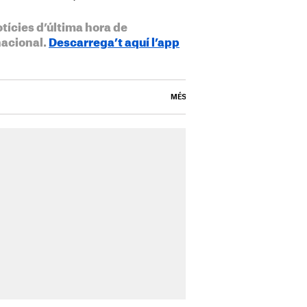
otícies d’última hora de
nacional.
Descarrega’t aquí l’app
MÉS