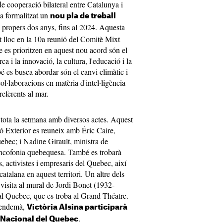
de cooperació bilateral entre Catalunya i
ha formalitzat un
nou pla de treball
 propers dos anys, fins al 2024. Aquesta
t lloc en la 10a reunió del Comitè Mixt
 es prioritzen en aquest nou acord són el
 i la innovació, la cultura, l'educació i la
é es busca abordar són el canvi climàtic i
col·laboracions en matèria d'intel·ligència
 referents al mar.
t tota la setmana amb diversos actes. Aquest
ió Exterior es reuneix amb Éric Caire,
uebec; i Nadine Girault, ministra de
rancofonia quebequesa. També es trobarà
, activistes i empresaris del Quebec, així
alana en aquest territori. Un altre dels
visita al mural de Jordi Bonet (1932-
 al Quebec, que es troba al Grand Théatre.
L'endemà,
Victòria Alsina participarà
.
 Nacional del Quebec