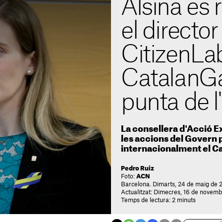
Alsina es
el director
CitizenLab
CatalanGa
punta de l
La consellera d'Acció Ex
les accions del Govern 
internacionalment el C
Pedro Ruiz
Foto:
ACN
Barcelona. Dimarts, 24 de maig de 
Actualitzat: Dimecres, 16 de novemb
Temps de lectura: 2 minuts