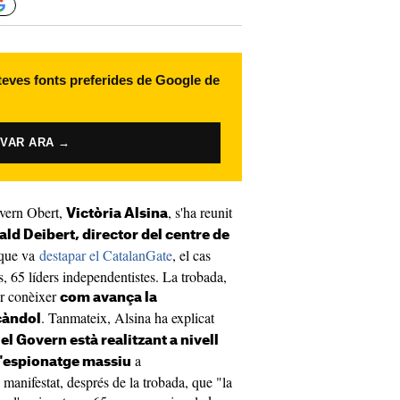
 teves fonts preferides de Google de
IVAR ARA →
overn Obert,
, s'ha reunit
Victòria Alsina
ld Deibert, director del centre de
 que va
destapar el CatalanGate
, el cas
, 65 líders independentistes. La trobada,
er conèixer
com avança la
. Tanmateix, Alsina ha explicat
càndol
l Govern està realitzant a nivell
a
l'espionatge massiu
manifestat, després de la trobada, que "la