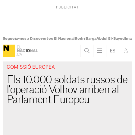
Segueix-nos a Discover
Joc El Nacional
Rodri Barça
Abdul El-Sayed
Imatg
COMISSIÓ EUROPEA
Els 10.000 soldats russos de
l'operació Volhov arriben al
Parlament Europeu