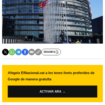
SEGUIR A
Afegeix ElNacional.cat a les teves fonts preferides de
Google de manera gratuïta
ACTIVAR ARA →