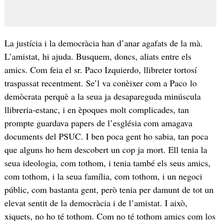
La justícia i la democràcia han d’anar agafats de la mà.
L’amistat, hi ajuda. Busquem, doncs, aliats entre els
amics. Com feia el sr. Paco Izquierdo, llibreter tortosí
traspassat recentment. Se’l va conèixer com a Paco lo
demòcrata perquè a la seua ja desapareguda minúscula
llibreria-estanc, i en èpoques molt complicades, tan
prompte guardava papers de l’església com amagava
documents del PSUC. I ben poca gent ho sabia, tan poca
que alguns ho hem descobert un cop ja mort. Ell tenia la
seua ideologia, com tothom, i tenia també els seus amics,
com tothom, i la seua família, com tothom, i un negoci
públic, com bastanta gent, però tenia per damunt de tot un
elevat sentit de la democràcia i de l’amistat. I això,
xiquets, no ho té tothom. Com no té tothom amics com los