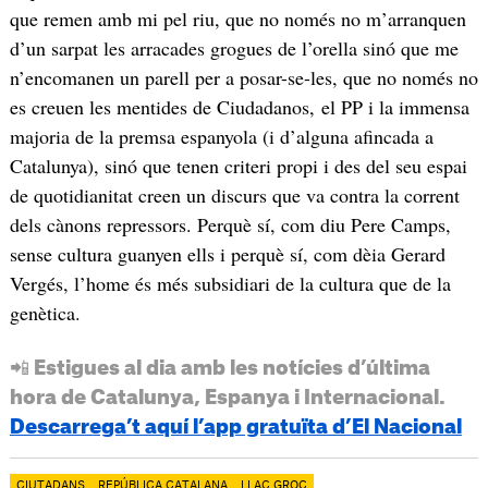
que remen amb mi pel riu, que no només no m’arranquen
d’un sarpat les arracades grogues de l’orella sinó que me
n’encomanen un parell per a posar-se-les, que no només no
es creuen les mentides de Ciudadanos, el PP i la immensa
majoria de la premsa espanyola (i d’alguna afincada a
Catalunya), sinó que tenen criteri propi i des del seu espai
de quotidianitat creen un discurs que va contra la corrent
dels cànons repressors. Perquè sí, com diu Pere Camps,
sense cultura guanyen ells i perquè sí, com dèia Gerard
Vergés, l’home és més subsidiari de la cultura que de la
genètica.
📲 Estigues al dia amb les notícies d’última
hora de Catalunya, Espanya i Internacional.
Descarrega’t aquí l’app gratuïta d’El Nacional
CIUTADANS
REPÚBLICA CATALANA
LLAÇ GROC