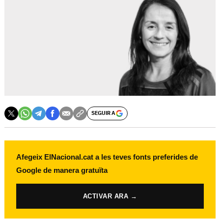
SEGUIR A
Afegeix ElNacional.cat a les teves fonts preferides de
Google de manera gratuïta
ACTIVAR ARA →