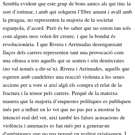
Sembla evident que este grup de bons amics als qui tinc la
sort d’estimar, i amb qui solquem l’Ebre amunt i avall amb
la piragua, no representen la majoria de la societat
espanyola, d’acord. Però és bo saber que no estem tan sols
com alguns mos volen fer creure, i que la bondat és
revolucionària. I que Rivera i Arrimadas desenganxant
llaços dels carrers representen tant una provocació com
una ofensa a tots aquells qui se senten i són demòcrates
(no val només a dir-se’n). Rivera i Arrimades, aquells que
esperen amb candeletes una reacció violenta a les seues
accions per a vore si així algú els compra el relat de la
fractura i la temor pels carrers. Perquè de la mateixa
manera que la majoria d’enquestes polítiques es publiquen
més per a influir en lo vot que no pas per a mostrar la
intenció real del vot, així també les falses acusacions de
violència i amenaces es fan més per a generar-ne
d'autèntiques que no pas perquè en realitat existisquen. I