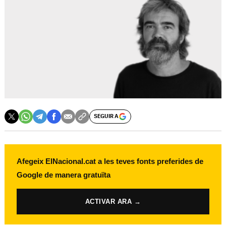
SEGUIR A
Afegeix ElNacional.cat a les teves fonts preferides de
Google de manera gratuïta
ACTIVAR ARA →