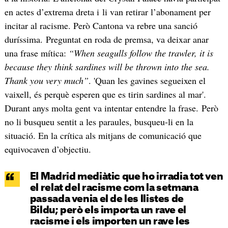
en actes d’extrema dreta i li van retirar l’abonament per
incitar al racisme. Però Cantona va rebre una sanció
duríssima. Preguntat en roda de premsa, va deixar anar
una frase mítica:
“When seagulls follow the trawler, it is
because they think sardines will be thrown into the sea.
Thank you very much”
. 'Quan les gavines segueixen el
vaixell, és perquè esperen que es tirin sardines al mar'.
Durant anys molta gent va intentar entendre la frase. Però
no li busqueu sentit a les paraules, busqueu-li en la
situació. En la crítica als mitjans de comunicació que
equivocaven d’objectiu.
EI Madrid mediàtic que ho irradia tot ven
el relat del racisme com la setmana
passada venia el de les llistes de
Bildu; però els importa un rave el
racisme i els importen un rave les