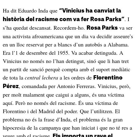
Ha dit Eduardo Inda que
“Vinicius ha canviat la
. I
història del racisme com va fer Rosa Parks”
s’ha quedat descansat. Recordem-ho.
va ser
Rosa Parks
una activista afroamericana que un dia va decidir asseure’s
en un lloc reservat per a blancs d’un autobús a Alabama.
Era l’1 de desembre del 1955. Va acabar detinguda. A
Vinicius no només no l’han detingut, sinó que li han tret
un partit de sanció perquè compta amb el suport mediàtic
de tota la
central lechera
a les ordres de
Florentino
, comandada per Antonio Ferreras. Vinicius, però,
Pérez
per molt malament que caigui a alguns, és una víctima
aquí. Però no només del racisme. És una víctima de
Florentino i del Madrid del poder. Que l’utilitzen. El
problema no és la frase d’Inda, el problema és la gran
hipocresia de la campanya que han iniciat i que no té res a
veure amb el racisme.
Els importa un rave el