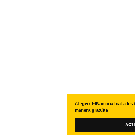
Afegeix ElNacional.cat a les
manera gratuïta
ACT