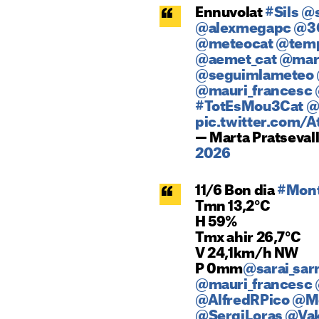
Ennuvolat
#Sils
@s
@alexmegapc
@3C
@meteocat
@tem
@aemet_cat
@marc
@seguimlameteo
@mauri_francesc
#TotEsMou3Cat
@
pic.twitter.com/
— Marta Pratseva
2026
11/6 Bon dia
#Mont
Tmn 13,2°C
H 59%
Tmx ahir 26,7°C
V 24,1km/h NW
P 0mm
@sarai_sar
@mauri_francesc
@AlfredRPico
@Mo
@SergiLoras
@Vak