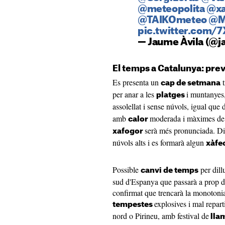
@meteopolita
@xa
@TAIKOmeteo
@M
pic.twitter.com/
— Jaume Àvila (@j
El temps a Catalunya: prev
Es presenta un
t
cap de setmana
per anar a les
i muntanyes,
platges
assolellat i sense núvols, igual que
amb
moderada i màximes de 3
calor
serà més pronunciada. Di
xafogor
núvols alts i es formarà algun
xàfe
Possible
per dill
canvi de temps
sud d'Espanya que passarà a prop d
confirmat que trencarà la monotonia 
explosives i mal repart
tempestes
nord o Pirineu, amb festival de
llam