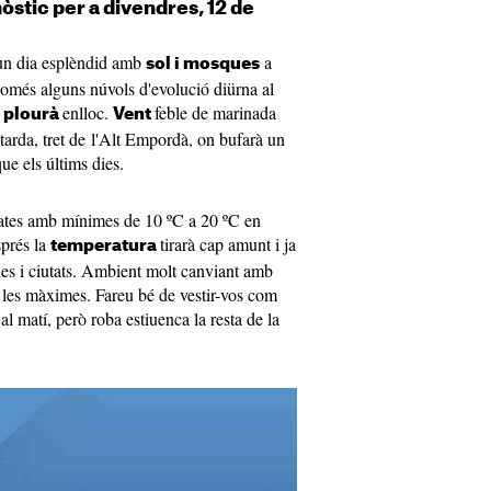
òstic per a divendres, 12 de
un dia esplèndid amb
a
sol i mosques
només alguns núvols d'evolució diürna al
o
enlloc.
feble de marinada
plourà
Vent
a tarda, tret de l'Alt Empordà, on bufarà un
ue els últims dies.
 dates amb mínimes de 10 ºC a 20 ºC en
sprés la
tirarà cap amunt i ja
temperatura
bles i ciutats. Ambient molt canviant amb
i les màximes. Fareu bé de vestir-vos com
al matí, però roba estiuenca la resta de la