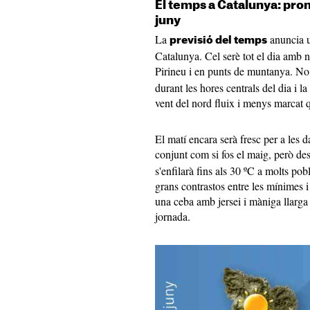
El temps a Catalunya: pron
juny
La
anuncia 
previsió del temps
Catalunya. Cel serè tot el dia amb 
Pirineu i en punts de muntanya. N
durant les hores centrals del dia i l
vent del nord fluix i menys marcat q
El matí encara serà fresc per a les
conjunt com si fos el maig, però de
s'enfilarà fins als 30 ºC a molts po
grans contrastos entre les mínimes 
una ceba amb jersei i màniga llarga 
jornada.