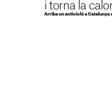
i torna la calo
Arriba un anticicló a Catalunya 