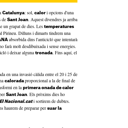
 a
: sol,
i opcions d'una
Catalunya
calor
ts de
. Aquest divendres ja arriba
Sant Joan
se un grapat de dies. Les
temperatures
al Pirineu. Dilluns i dimarts tindrem una
absorbida dins l'anticicló que intentarà
ANA
ho farà molt desdibuixada i sense energies.
cicló i deixar alguna
. Fins aquí, el
tronada
ada en una invasió càlida entre el 20 i 25 de
una
proporcional a la de final de
calorada
ansformi en la
primera onada de calor
 per
. Els pròxims dies ho
Sant Joan
i sortirem de dubtes.
El Nacional.cat
ens haurem de preparar per
suar la