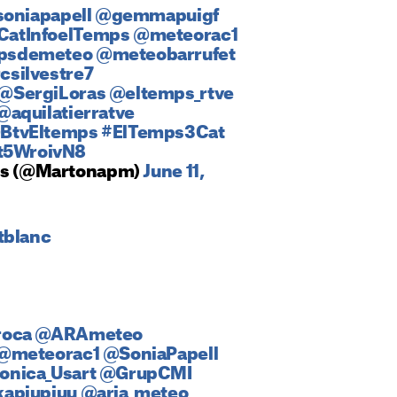
oniapapell
@gemmapuigf
atInfoelTemps
@meteorac1
psdemeteo
@meteobarrufet
silvestre7
@SergiLoras
@eltemps_rtve
@aquilatierratve
BtvEltemps
#ElTemps3Cat
At5WroivN8
lls (@Martonapm)
June 11,
blanc
roca
@ARAmeteo
@meteorac1
@SoniaPapell
nica_Usart
@GrupCMI
apiupiuu
@aria_meteo