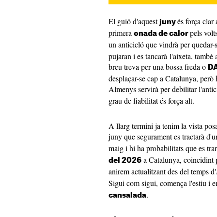
El guió d'aquest
és força clar
juny
primera
pels vol
onada de calor
un anticicló que vindrà per quedar-
pujaran i es tancarà l'aixeta, també 
breu treva per una bossa freda o
D
desplaçar-se cap a Catalunya, però 
Almenys servirà per debilitar l'anti
grau de fiabilitat és força alt.
A llarg termini ja tenim la vista pos
juny que segurament es tractarà d'
maig i hi ha probabilitats que es tr
a Catalunya, coincidint
del 2026
anirem actualitzant des del temps d'
Sigui com sigui, comença l'estiu i 
.
cansalada