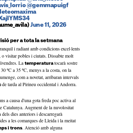
vis_lorrio
@gemmapuigf
eteomaxima
7XajIYMS34
aume_avila)
June 11, 2026
isió per a tota la setmana
ranquil i radiant amb condicions excel·lents
 o visitar pobles i ciutats. Dissabte molt
 divendres. La
tocarà sostre
temperatura
0 ºC a 35 ºC, menys a la costa, on la
umenge, com a novetat, arribaran intervals
de tarda al Pirineu occidental i Andorra.
c
uns a causa d'una gota freda poc activa al
e Catalunya. Augment de la nuvolositat
dels dies anteriors i descarregarà
ides a les comarques de Lleida i la meitat
. Atenció amb alguna
ps i trons