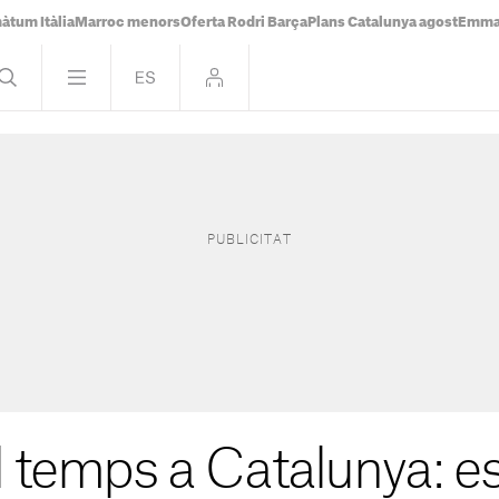
àtum Itàlia
Marroc menors
Oferta Rodri Barça
Plans Catalunya agost
Emma 
l temps a Catalunya: es