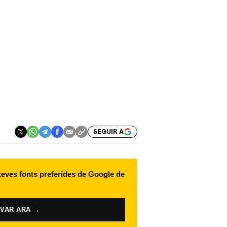
SEGUIR A
 teves fonts preferides de Google de
IVAR ARA →