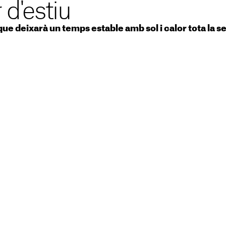
r d'estiu
que deixarà un temps estable amb sol i calor tota la 