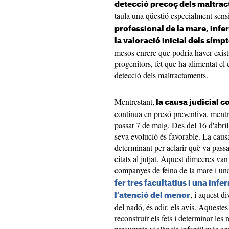
detecció precoç dels maltra
taula una qüestió especialment sens
professional de la mare, infer
la valoració inicial dels sím
mesos enrere que podria haver existi
progenitors, fet que ha alimentat el 
detecció dels maltractaments.
Mentrestant,
la causa judicial c
continua en presó preventiva, mentre
passat 7 de maig. Des del 16 d'abril
seva evolució és favorable. La caus
determinant per aclarir què va pass
citats al jutjat. Aquest dimecres van
companyes de feina de la mare i una
fer tres facultatius i una inf
, i aquest d
l’atenció del menor
del nadó, és adir, els avis. Aqueste
reconstruir els fets i determinar les