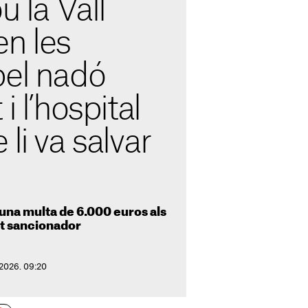
u la Vall
en les
pel nadó
i l’hospital
li va salvar
una multa de 6.000 euros als
nt sancionador
 2026. 09:20