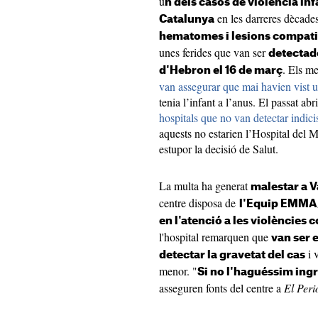
u
n dels casos de violència in
en les darreres dècade
Catalunya
hematomes i lesions compati
unes ferides que van ser
detectade
. Els m
d'Hebron el 16 de març
van assegurar que mai havien vist
tenia l’infant a l’anus. El passat ab
hospitals que no van detectar indici
aquests no estarien l’Hospital del 
estupor la decisió de Salut.
La multa ha generat
malestar a V
centre disposa de
l'Equip EMMA, 
en l'atenció a les violències 
l'hospital remarquen que
van ser 
i 
detectar la gravetat del cas
menor. "
Si no l'haguéssim ingr
asseguren fonts del centre a
El Peri