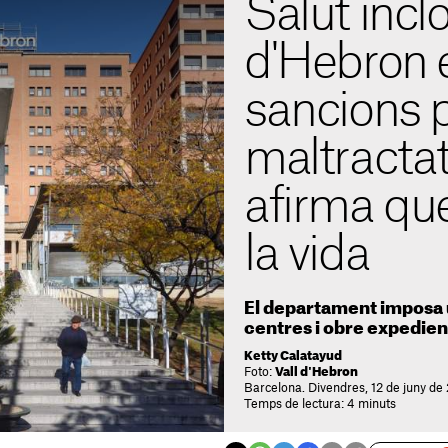
Salut inclo
d'Hebron 
sancions 
maltractat 
afirma que 
la vida
El departament imposa 
centres i obre expedie
Ketty Calatayud
Foto:
Vall d'Hebron
Barcelona. Divendres, 12 de juny de
Temps de lectura: 4 minuts