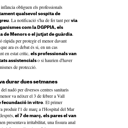
 infància obliguen els professionals
ament qualsevol sospita de
. La notificació s'ha de fer tant per
greu
via
organismes com la DGPPIA, els
.
a de Menors o el jutjat de guàrdia
ió ràpida per protegir el menor davant
que ara es debat és si, en un cas
t en estat crític,
els professionals van
o si haurien d'haver
tats assistencials
anismes de protecció.
va durar dues setmanes
 del nadó per diversos centres sanitaris
menor va néixer el 3 de febrer a Vall
. El primer
 fecundació in vitro
va produir l'1 de març a l'Hospital del Mar
després,
el 7 de març, els pares el van
nen presentava irritabilitat, una fissura anal