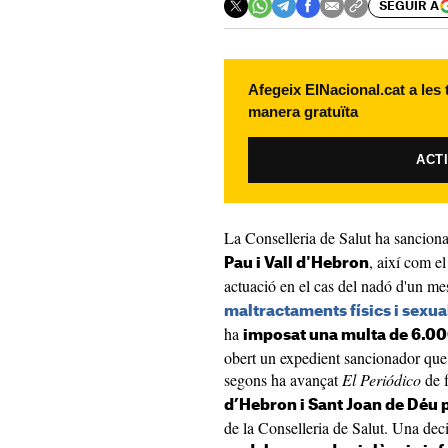
SEGUIR A
Afegeix ElNacional.cat a les
manera gratuïta
ACT
La Conselleria de Salut ha sanciona
, així com e
Pau i Vall d'Hebron
actuació en el cas del nadó d'un m
maltractaments físics i sexua
ha
imposat una multa de 6.00
obert un expedient sancionador que 
segons ha avançat
El Periódico
de f
d’Hebron i Sant Joan de Déu 
de la Conselleria de Salut. Una dec