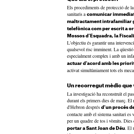
Els procediments de protecció de la
sanitaris a
comunicar immediat
maltractament intrafamiliar 
telefònica com per escrit a 
Mossos d'Esquadra, la Fiscali
L'objectiu és garantir una intervenc
qualsevol risc imminent. La qüestió 
especialment complex i amb un infan
actuar d'acord amb les priori
activat simultàniament tots els mec
Un recorregut mèdic que 
La investigació ha reconstruït el pas
durant els primers dies de març. El 
d'Hebron després
d'un procés de
contacte amb el sistema sanitari es 
per un quadre de tos i vòmits. Dies 
. El 
portar a Sant Joan de Déu