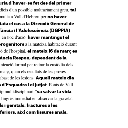
uria d'haver-se fet des del primer
ndicis d'un possible maltractament greu,
tal
multa a Vall d'Hebron per
no haver
a el cas a la Direcció General de
nfància i l'Adolescència (DGPPIA)
, en lloc d'això,
haver mantingut el
a la mateixa habitació durant
progenitors
ó de l'hospital,
el mateix 16 de març es
nfància Respon, dependent de la
nicació formal per retirar la custòdia dels
març, quan els resultats de les proves
bast de les lesions.
Aquell mateix dia
. Fonts de Vall
d'Esquadra i el jutjat
p multidisciplinari
"va salvar la vida
l'ingrés immediat en observar la gravetat
 i genitals, fractures a les
nferiors, així com fissures anals.