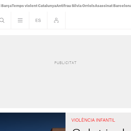
i Barça
Temps violent Catalunya
Antifrau Sílvia Orriols
Asassinat Barcelon
VIOLÈNCIA INFANTIL