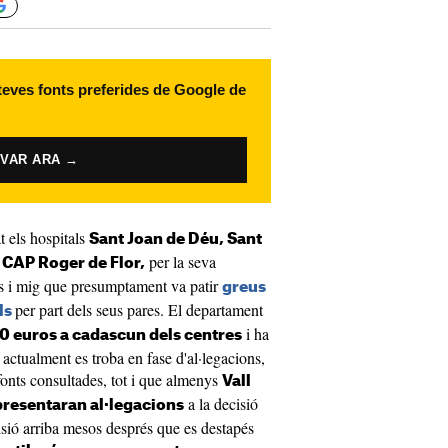
 teves fonts preferides de Google de
IVAR ARA →
t els hospitals
Sant Joan de Déu, Sant
l
per la seva
CAP Roger de Flor,
es i mig que presumptament va patir
greus
per part dels seus pares. El departament
ls
i ha
0 euros a cadascun dels centres
actualment es troba en fase d'al·legacions,
onts consultades, tot i que almenys
Vall
a la decisió
presentaran al·legacions
isió arriba mesos després que es destapés