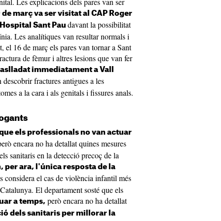
nital. Les explicacions dels pares van ser
0 de març va ser visitat al CAP Roger
davant la possibilitat
'Hospital Sant Pau
ia. Les analítiques van resultar normals i
, el 16 de març els pares van tornar a Sant
ractura de fèmur i altres lesions que van fer
traslladat immediatament a Vall
 descobrir fractures antigues a les
mes a la cara i als genitals i fissures anals.
rogants
que els professionals no van actuar
erò encara no ha detallat quines mesures
ls sanitaris en la detecció precoç de la
 per ara, l'única resposta de la
s considera el cas de violència infantil més
 Catalunya. El departament sosté que els
però encara no ha detallat
uar a temps,
ó dels sanitaris per millorar la