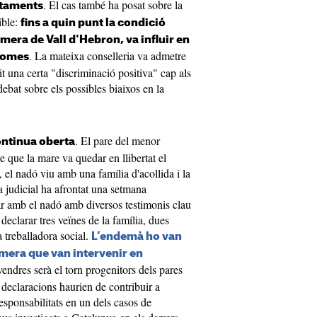
. El cas també ha posat sobre la
ctaments
ible:
fins a quin punt la condició
mera de Vall d'Hebron, va influir en
. La mateixa conselleria va admetre
ptomes
t una certa "discriminació positiva" cap als
debat sobre els possibles biaixos en la
. El pare del menor
ontinua oberta
 que la mare va quedar en llibertat el
, el nadó viu amb una família d'acollida i la
a judicial ha afrontat una setmana
ar amb el nadó amb diversos testimonis clau
 declarar tres veïnes de la família, dues
 treballadora social.
L’endemà ho van
ermera que van intervenir en
ivendres serà el torn progenitors dels pares
s declaracions haurien de contribuir a
 responsabilitats en un dels casos de