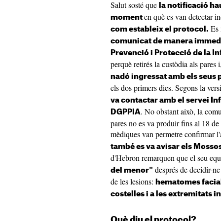
Salut sosté que
la notificació ha
en què es van detectar i
moment
Es 
com estableix el protocol.
comunicat de manera immediat
Prevenció i Protecció de la I
perquè retirés la custòdia als pares i
nadó ingressat amb els seus 
els dos primers dies. Segons la versi
va contactar amb el servei I
. No obstant això, la comu
DGPPIA
pares no es va produir fins al 18 de 
mèdiques van permetre confirmar l'a
també es va avisar els Mossos 
d'Hebron remarquen que el seu equi
després de decidir-ne 
del menor"
de les lesions:
hematomes facials
costelles i a les extremitats i
Què diu el protocol?