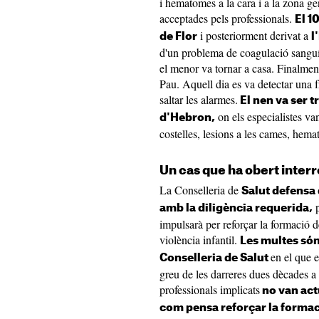
i hematomes a la cara i a la zona ge
acceptades pels professionals.
El 1
i posteriorment derivat a
de Flor
l
d'un problema de coagulació sanguín
el menor va tornar a casa. Finalment
Pau. Aquell dia es va detectar una f
saltar les alarmes.
El nen va ser 
on els especialistes van
d'Hebron,
costelles, lesions a les cames, hemato
Un cas que ha obert inter
La Conselleria de
Salut defensa 
p
amb la diligència requerida,
impulsarà per reforçar la formació de
violència infantil.
Les multes són,
en el que e
Conselleria de Salut
greu de les darreres dues dècades a
professionals implicats
no van act
com pensa reforçar la formaci