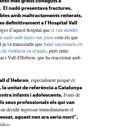
fantil més greus coneguts a
s.
El nadó presentava fractures,
bles amb maltractaments reiterats,
s definitivament a l'Hospital Vall
etges d’aquest hospital que
el van atendre
 un nadó amb danys tan greus
com els que
ril ja va transcendir que
Salut sancionaria els
s de violència en el nadó
, però entre
Mar i Vall d'Hebron, que ha reaccionat amb
, especialment perquè el
all d'Hebron
la unitat de referència a Catalunya
Fonts de
contra infants i adolescents.
els seus professionals els qui van
van decidir ingressar immediatament el
essat, aquest nen ara seria mort",
ódico.