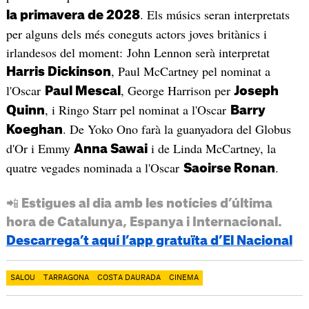
. Els músics seran interpretats
la primavera de 2028
per alguns dels més coneguts actors joves britànics i
irlandesos del moment: John Lennon serà interpretat
, Paul McCartney pel nominat a
Harris Dickinson
l'Oscar
, George Harrison per
Paul Mescal
Joseph
, i Ringo Starr pel nominat a l'Oscar
Quinn
Barry
. De Yoko Ono farà la guanyadora del Globus
Koeghan
d'Or i Emmy
i de Linda McCartney, la
Anna Sawai
quatre vegades nominada a l'Oscar
.
Saoirse Ronan
📲 Estigues al dia amb les notícies d’última
hora de Catalunya, Espanya i Internacional.
Descarrega’t aquí l’app gratuïta d’El Nacional
SALOU
TARRAGONA
COSTA DAURADA
CINEMA