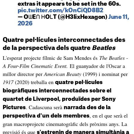
extras it appears to be set in the 60s.
pic.twitter.com/kOnCiQD8B2
— OᗯEᑎ ᕼOᒪT (@H3lixHexagon)
June 11,
2026
Quatre pel·lícules interconnectades des
de la perspectiva dels quatre
Beatles
L'esperat projecte fílmic de Sam Mendes és
The Beatles -
A Four-Film Cinematic Event.
El guanyador de l'Oscar a
millor director per
American Beauty
(1999) i nominat per
1917
(2020) treballa en
quatre pel·lícules
biogràfiques interconnectades sobre el
quartet de Liverpool, produïdes per Sony
. Cadascuna serà
Pictures
narrada des de la
, en el que serà el
perspectiva d'un dels membres
gran macroprojecte cinematogràfic dels pròxims anys. La
previsió és que
s'estrenin de manera simultània a