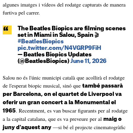
algunes imatges i vídeos del rodatge capturats de manera
furtiva pel carrer.
The Beatles Biopics are filming scenes
set in Miami in Salou, Spain 🎬
#BeatlesBiopics
pic.twitter.com/N4VGRP9FiH
— Beatles Biopics Updates
(@BeatlesBiopics)
June 11, 2026
Salou no és l'únic municipi català que acollirà el rodatge
de l'esperat biopic musical, sinó que
també passarà
per Barcelona, on el quartet de Liverpool va
oferir un gran concert a la Monumental el
. Recentment, es van buscar figurants per al rodatge
1965
a la capital catalana, que es va preveure per al
maig o
—si bé el projecte cinematogràfic
juny d'aquest any