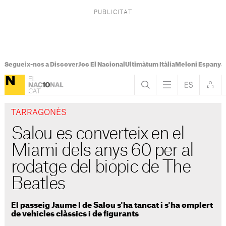
Segueix-nos a Discover
Joc El Nacional
Ultimàtum Itàlia
Meloni Espanya
TARRAGONÈS
Salou es converteix en el
Miami dels anys 60 per al
rodatge del biopic de The
Beatles
El passeig Jaume I de Salou s'ha tancat i s'ha omplert
de vehicles clàssics i de figurants