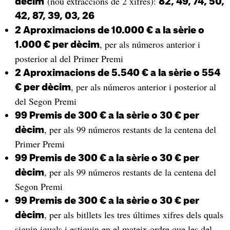
(nou extraccions de 2 xifres):
dècim
82, 49, 74, 50,
42, 87, 39, 03, 26
2 Aproximacions de 10.000 € a la sèrie o
, per als números anterior i
1.000 € per dècim
posterior al del Primer Premi
2 Aproximacions de 5.540 € a la sèrie o 554
, per als números anterior i posterior al
€ per dècim
del Segon Premi
99 Premis de 300 € a la sèrie o 30 € per
, per als 99 números restants de la centena del
dècim
Primer Premi
99 Premis de 300 € a la sèrie o 30 € per
, per als 99 números restants de la centena del
dècim
Segon Premi
99 Premis de 300 € a la sèrie o 30 € per
, per als bitllets les tres últimes xifres dels quals
dècim
siguin iguals i estiguin en el mateix ordre que les del