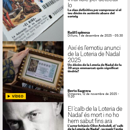
lo
La clau definitiva per comprovar si el
teu dècim és autèntic abans del
sorteig
Raül Espinosa
Dilluns, 1 de desembre de 2025 - 05:30
Així és l'emotiu anunci
de la Loteria de Nadal
2025
Un dècim de la Loteria de Nadal de fa
30 anys emmarcat: quin significat
tindria?
Berto Sagrera
Dimecres, 12 de novembre de 2025 -
11:20
El 'calb de la Loteria de
Nadal' és mort i no ho
hem sabut fins ara
L'actor britànic Clive Arrindell, el 'calb
de la Loteria de Nadal', va morir l'estiu