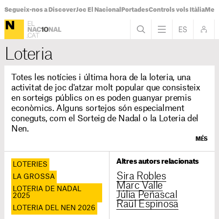
Segueix-nos a Discover
Joc El Nacional
Portades
Controls vols Itàlia
Mes
Loteria
Totes les notícies i última hora de la loteria, una
activitat de joc d'atzar molt popular que consisteix
en sorteigs públics on es poden guanyar premis
econòmics. Alguns sortejos són especialment
coneguts, com el Sorteig de Nadal o la Loteria del
Nen.
MÉS
Altres autors relacionats
LOTERIES
Sira Robles
LA GROSSA
Marc Valle
LOTERIA DE NADAL
Júlia Peñascal
2025
Raül Espinosa
LOTERIA DEL NEN 2026