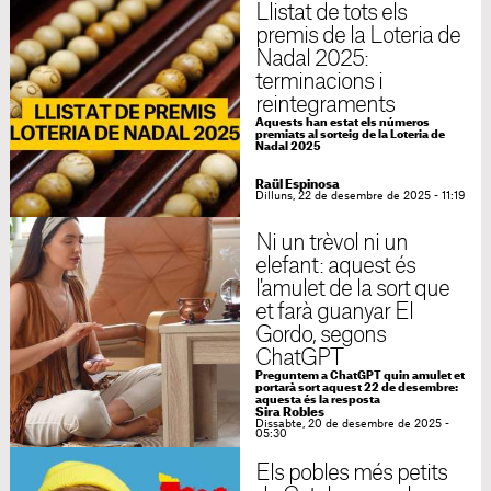
Llistat de tots els
premis de la Loteria de
Nadal 2025:
terminacions i
reintegraments
Aquests han estat els números
premiats al sorteig de la Loteria de
Nadal 2025
Raül Espinosa
Dilluns, 22 de desembre de 2025 - 11:19
Ni un trèvol ni un
elefant: aquest és
l'amulet de la sort que
et farà guanyar El
Gordo, segons
ChatGPT
Preguntem a ChatGPT quin amulet et
portarà sort aquest 22 de desembre:
aquesta és la resposta
Sira Robles
Dissabte, 20 de desembre de 2025 -
05:30
Els pobles més petits