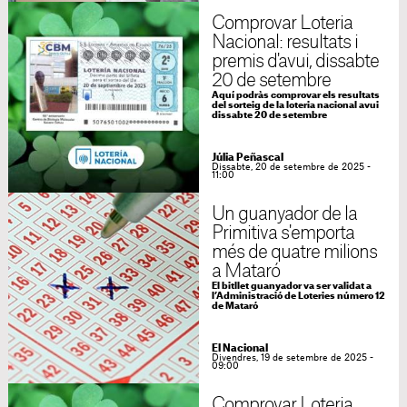
Comprovar Loteria
Nacional: resultats i
premis d'avui, dissabte
20 de setembre
Aquí podràs comprovar els resultats
del sorteig de la loteria nacional avui
dissabte 20 de setembre
Júlia Peñascal
Dissabte, 20 de setembre de 2025 -
11:00
Un guanyador de la
Primitiva s'emporta
més de quatre milions
a Mataró
El bitllet guanyador va ser validat a
l’Administració de Loteries número 12
de Mataró
El Nacional
Divendres, 19 de setembre de 2025 -
09:00
Comprovar Loteria