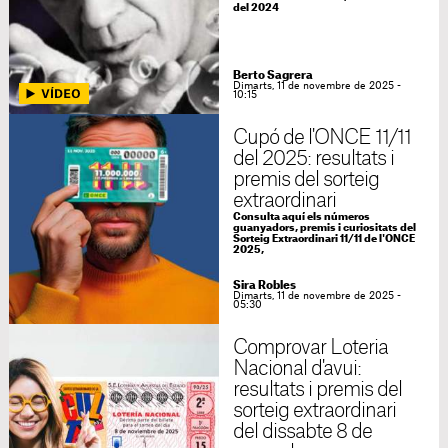
del 2024
Berto Sagrera
Dimarts, 11 de novembre de 2025 -
10:15
Cupó de l'ONCE 11/11
del 2025: resultats i
premis del sorteig
extraordinari
Consulta aquí els números
guanyadors, premis i curiositats del
Sorteig Extraordinari 11/11 de l'ONCE
2025,
Sira Robles
Dimarts, 11 de novembre de 2025 -
05:30
Comprovar Loteria
Nacional d'avui:
resultats i premis del
sorteig extraordinari
del dissabte 8 de