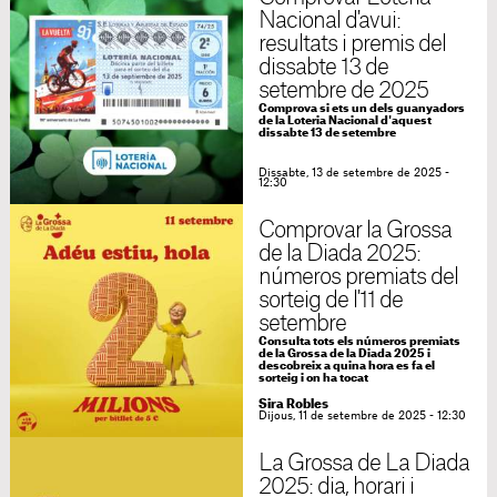
Nacional d'avui:
resultats i premis del
dissabte 13 de
setembre de 2025
Comprova si ets un dels guanyadors
de la Loteria Nacional d'aquest
dissabte 13 de setembre
Dissabte, 13 de setembre de 2025 -
12:30
Comprovar la Grossa
de la Diada 2025:
números premiats del
sorteig de l'11 de
setembre
Consulta tots els números premiats
de la Grossa de la Diada 2025 i
descobreix a quina hora es fa el
sorteig i on ha tocat
Sira Robles
Dijous, 11 de setembre de 2025 - 12:30
La Grossa de La Diada
2025: dia, horari i