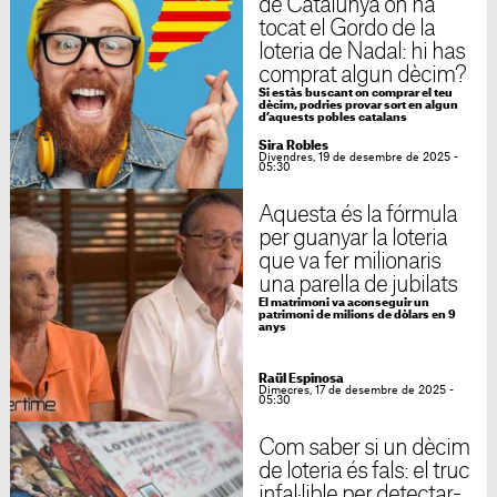
de Catalunya on ha
tocat el Gordo de la
loteria de Nadal: hi has
comprat algun dècim?
Si estàs buscant on comprar el teu
dècim, podries provar sort en algun
d’aquests pobles catalans
Sira Robles
Divendres, 19 de desembre de 2025 -
05:30
Aquesta és la fórmula
per guanyar la loteria
que va fer milionaris
una parella de jubilats
El matrimoni va aconseguir un
patrimoni de milions de dòlars en 9
anys
Raül Espinosa
Dimecres, 17 de desembre de 2025 -
05:30
Com saber si un dècim
de loteria és fals: el truc
infal·lible per detectar-