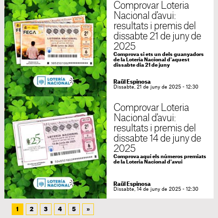
Comprovar Loteria
Nacional d'avui:
resultats i premis del
dissabte 21 de juny de
2025
Comprova si ets un dels guanyadors
de la Loteria Nacional d'aquest
dissabte dia 21 de juny
Raül Espinosa
Dissabte, 21 de juny de 2025 - 12:30
Comprovar Loteria
Nacional d'avui:
resultats i premis del
dissabte 14 de juny de
2025
Comprova aquí els números premiats
de la Loteria Nacional d'avui
Raül Espinosa
Dissabte, 14 de juny de 2025 - 12:30
1
2
3
4
5
»