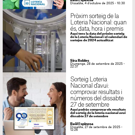
Raül Espinosa
Dissabte, 4 d'octubre de 2025 - 10:30
Pròxim sorteig de la
Loteria Nacional: quan
és, data, hora i premis
Aquí tens la data del pròxim sorteig
de la Loteria Nacional i el calendari de
sortejos de 2024 actualitzat
Sira Robles
Diumenge, 28 de setembre de 2025 -
22:37
Sorteig Loteria
Nacional d'avui:
comprovar resultats i
números del dissabte
27 de setembre
Aquí podràs comprovar els resultats
del sorteig de la loteria nacional avui
dissabte 27 de setembre
Raül Espinosa
Dissabte, 27 de setembre de 2025 -
12:26