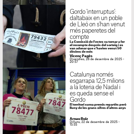
Gordo 'interruptus':
daltabaix en un poble
de Lleó on s'han venut
més paperetes del
compte
La Comissió de Festes va tornar a fer
el recompte després del sorteig i es
van adonar que s’havien venut 50
dècims de més
Vicenç Pagès
Divendres, 26 de desembre de 2025 -
20:57
Catalunya només
esgarrapa 12,5 milions
a la loteria de Nadal i
es queda sense el
Gordo
El territori suma premis repartits però
lluny de les grans xifres d’altres anys
Arnau Ruiz
Dilluns, 22 de desembre de 2025 -
15:55