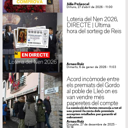
Júlia Peñascal
Dilluns, 27 d'abril de 2026 - 11:00
Loteria del Nen 2026,
DIRECTE | Última
hora del sorteig de Reis
Arnau Ruiz
Dimarts, 6 de gener de 2026 - 11:03
Acord incòmode entre
els premiats del Gordo
al poble de Lleó on es
van vendre més
paperetes del compte
La comissió de festes renuncia a tot el
seu premi i la resta dels premiats
accepten retallades per garantir el
cobrament
Arnau Ruiz
Dissabte, 27 de desembre de 2025 -
10:18