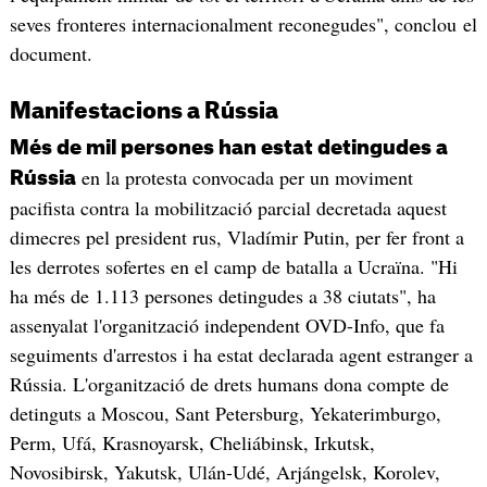
seves fronteres internacionalment reconegudes", conclou el
document.
Manifestacions a Rússia
Més de mil persones han estat detingudes a
en la protesta convocada per un moviment
Rússia
pacifista contra la mobilització parcial decretada aquest
dimecres pel president rus, Vladímir Putin, per fer front a
les derrotes sofertes en el camp de batalla a Ucraïna. "Hi
ha més de 1.113 persones detingudes a 38 ciutats", ha
assenyalat l'organització independent OVD-Info, que fa
seguiments d'arrestos i ha estat declarada agent estranger a
Rússia. L'organització de drets humans dona compte de
detinguts a Moscou, Sant Petersburg, Yekaterimburgo,
Perm, Ufá, Krasnoyarsk, Cheliábinsk, Irkutsk,
Novosibirsk, Yakutsk, Ulán-Udé, Arjángelsk, Korolev,