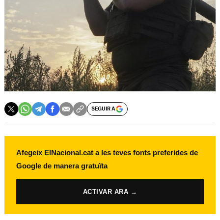
SEGUIR A
Afegeix ElNacional.cat a les teves fonts preferides de
Google de manera gratuïta
ACTIVAR ARA →