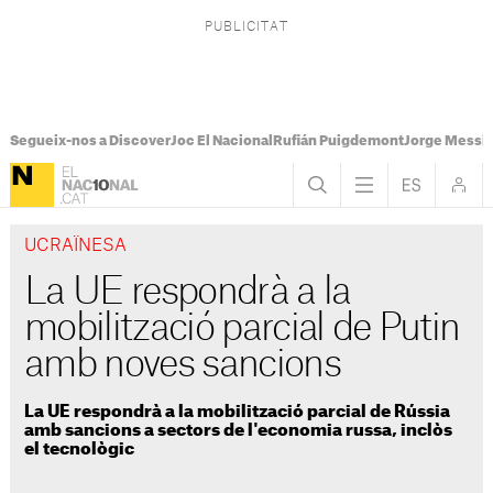
Segueix-nos a Discover
Joc El Nacional
Rufián Puigdemont
Jorge Messi
UCRAÏNESA
La UE respondrà a la
mobilització parcial de Putin
amb noves sancions
La UE respondrà a la mobilització parcial de Rússia
amb sancions a sectors de l'economia russa, inclòs
el tecnològic