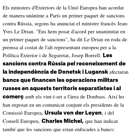
Els ministres d'Exteriors de la Unió Europea han acordat
de manera unànime a París un primer paquet de sancions
contra Rússia, segons ha anunciat el ministre francès Jean-
Yves Le Drian. "Ens hem posat d'acord per unanimitat en
un primer paquet de sancions", ha dit Le Drian en roda de
premsa al costat de l'alt representant europeu per a la
Política Exterior i de Seguretat, Josep Borrell.
L
es
sancions contra Rússia pel reconeixement de
afectaran
la independència de Donetsk i Lugansk
bancs que financen les operacions militars
russes en aquests territoris separatistes i al
amb els vint-i-set a l'àrea de Donbass. Així ho
comerç
han exposat en un comunicat conjunt els presidents de la
Comissió Europea,
, i del
Ursula von der Leyen
Consell Europeu,
que han indicat
Charles Michel,
també que les sancions que estan enfocades a bancs: