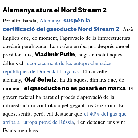
Alemanya atura el Nord Stream 2
Per altra banda,
Alemanya
suspèn la
. Això
certificació del gasoducte Nord Stream 2
implica que, de moment, l'aprovació de la infraestructura
quedarà paralitzada. La notícia arriba just després que el
president rus,
, hagi anunciat aquest
Vladímir Putin
dilluns el
reconeixement de les autoproclamades
repúbliques de Donetsk i Lugansk
. El canceller
alemany,
, ha dit aquest dimarts que, de
Olaf Scholz
moment,
. El
el gasoducte no es posarà en marxa
govern federal ha parat el procés d'aprovació de la
infraestructura controlada pel gegant rus Gazprom. En
aquest sentit, però, cal destacar que
el 40% del gas que
arriba a Europa prové de Rússia
, i en depenen uns vint
Estats membres.