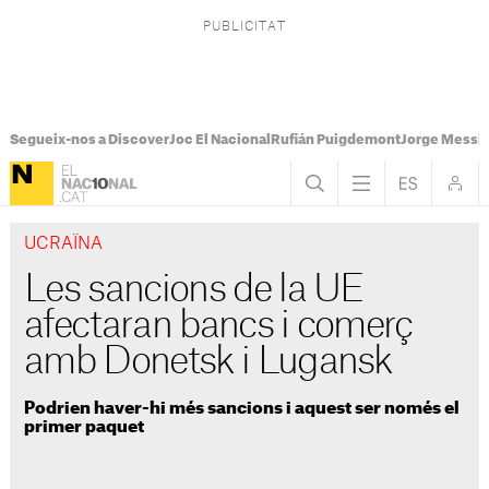
Segueix-nos a Discover
Joc El Nacional
Rufián Puigdemont
Jorge Messi
UCRAÏNA
Les sancions de la UE
afectaran bancs i comerç
amb Donetsk i Lugansk
Podrien haver-hi més sancions i aquest ser només el
primer paquet