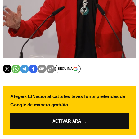
SEGUIR A
Afegeix ElNacional.cat a les teves fonts preferides de
Google de manera gratuïta
ACTIVAR ARA →