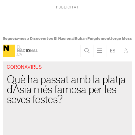
Segueix-nos a Discover
Joc El Nacional
Rufián Puigdemont
Jorge Messi
CORONAVIRUS
Què ha passat amb la platja
d'Àsia més famosa per les
seves festes?