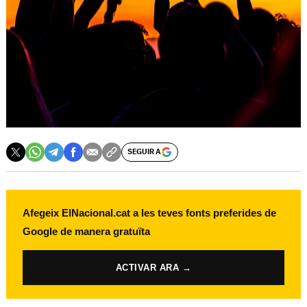
SEGUIR A
Afegeix ElNacional.cat a les teves fonts preferides de
Google de manera gratuïta
ACTIVAR ARA →