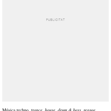
Música techno,
trance
,
house
,
drum & bass
,
reggae
,