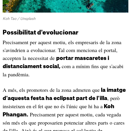
Koh Tao / Unsplash
Possibilitat d'evolucionar
Precisament per aquest motiu, els empresaris de la zona
s'avindrien a evolucionar. Tal com menciona el portal,
accepten la necessitat de
portar mascaretes i
com a mínim fins que s'acabi
distanciament social,
la pandèmia.
A més, els promotors de la zona admeten que
la imatge
, però
d'aquesta festa ha eclipsat part de l'illa
insisteixen en el fet que no és l'únic que hi ha a
Koh
Precisament per aquest motiu, cada vegada
Phangan.
són més els que proposarien potenciar altres parts o cares
de l'illa. Això és el que proposa el col·lectiu de