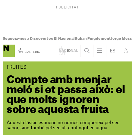
Segueix-nos a Discover
Joc El Nacional
Rufián Puigdemont
Jorge Messi
FRUITES
Compte amb menjar
meló si et passa això: el
que molts ignoren
sobre aquesta fruita
Aquest clàssic estiuenc no només conquereix pel seu
sabor, sinó també pel seu alt contingut en aigua