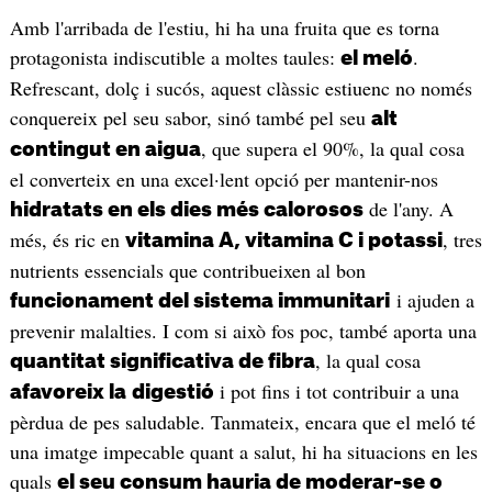
Amb l'arribada de l'estiu, hi ha una fruita que es torna
protagonista indiscutible a moltes taules:
.
el meló
Refrescant, dolç i sucós, aquest clàssic estiuenc no només
conquereix pel seu sabor, sinó també pel seu
alt
, que supera el 90%, la qual cosa
contingut en aigua
el converteix en una excel·lent opció per mantenir-nos
de l'any. A
hidratats en els dies més calorosos
més, és ric en
, tres
vitamina A, vitamina C i potassi
nutrients essencials que contribueixen al bon
i ajuden a
funcionament del sistema immunitari
prevenir malalties. I com si això fos poc, també aporta una
, la qual cosa
quantitat significativa de fibra
i pot fins i tot contribuir a una
afavoreix la
digestió
pèrdua de pes saludable. Tanmateix, encara que el meló té
una imatge impecable quant a salut, hi ha situacions en les
quals
el seu consum hauria de moderar-se o