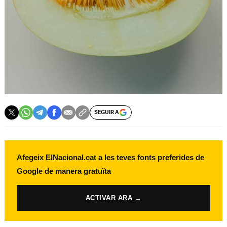
SEGUIR A
Afegeix ElNacional.cat a les teves fonts preferides de
Google de manera gratuïta
ACTIVAR ARA →