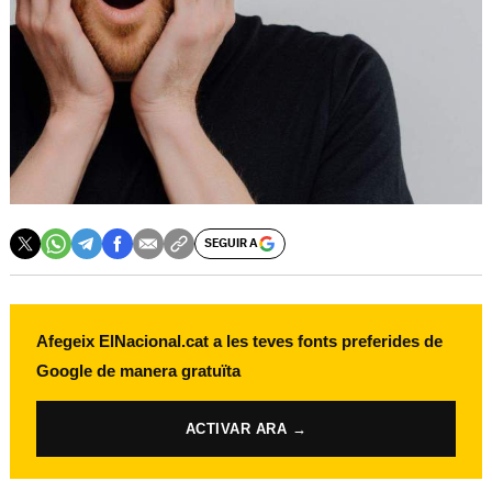
SEGUIR A
Afegeix ElNacional.cat a les teves fonts preferides de
Google de manera gratuïta
ACTIVAR ARA →