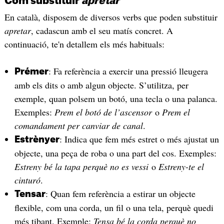
Com substituir
apretar
En català, disposem de diversos verbs que poden substituir
apretar
, cadascun amb el seu matís concret. A
continuació, te'n detallem els més habituals:
: Fa referència a exercir una pressió lleugera
Prémer
amb els dits o amb algun objecte. S’utilitza, per
exemple, quan polsem un botó, una tecla o una palanca.
Exemples:
Prem el botó de l’ascensor
o
Prem el
comandament per canviar de canal
.
: Indica que fem més estret o més ajustat un
Estrènyer
objecte, una peça de roba o una part del cos. Exemples:
Estreny bé la tapa perquè no es vessi
o
Estreny-te el
cinturó
.
: Quan fem referència a estirar un objecte
Tensar
flexible, com una corda, un fil o una tela, perquè quedi
més tibant. Exemple:
Tensa bé la corda perquè no