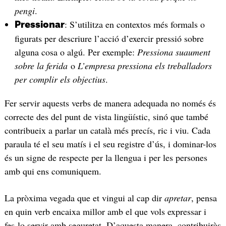
pengi
.
: S’utilitza en contextos més formals o
Pressionar
figurats per descriure l’acció d’exercir pressió sobre
alguna cosa o algú. Per exemple:
Pressiona suaument
sobre la ferida
o
L’empresa pressiona els treballadors
per complir els objectius
.
Fer servir aquests verbs de manera adequada no només és
correcte des del punt de vista lingüístic, sinó que també
contribueix a parlar un català més precís, ric i viu. Cada
paraula té el seu matís i el seu registre d’ús, i dominar-los
és un signe de respecte per la llengua i per les persones
amb qui ens comuniquem.
La pròxima vegada que et vingui al cap dir
apretar
, pensa
en quin verb encaixa millor amb el que vols expressar i
fes-lo servir amb seguretat. D’aquesta manera, contribuiràs