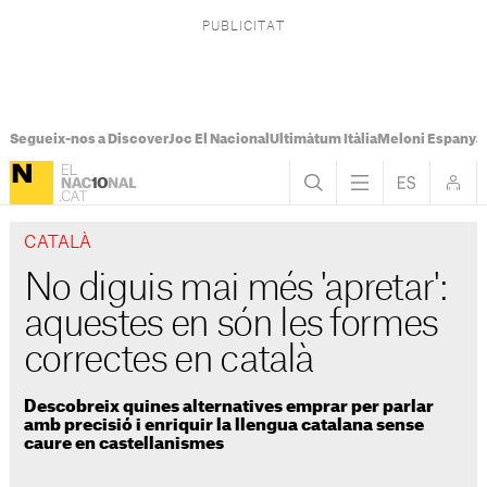
Segueix-nos a Discover
Joc El Nacional
Ultimàtum Itàlia
Meloni Espanya
CATALÀ
No diguis mai més 'apretar':
aquestes en són les formes
correctes en català
Descobreix quines alternatives emprar per parlar
amb precisió i enriquir la llengua catalana sense
caure en castellanismes