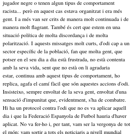
jugador negre o tenen algun tipus de comportament
racista... però en aquest cas estava organitzat i era més
gent. I a més van ser crits de manera molt continuada i de
manera molt flagrant. També és cert que estem en una
situació política de molta discordança i de molta
polarització. I aquests missatges molt curts, d'odi cap a un
sector específic de la població, fan que molta gent, que
potser en el seu dia a dia està frustrada, no està contenta
amb la seva vida, sent que no està on li agradaria
estar, continua amb aquest tipus de comportament, ho
replica, agafa el camí fàcil que són aquestes accions d'odi.
Insisteixo, sempre envoltat de la seva gent, envoltat d'una
sensació d'impunitat que, evidentment, s'ha de combatre.
Hi ha un protocol contra l'odi que no es va aplicar aquell
dia i que la Federació Espanyola de Futbol hauria d'haver
aplicat. No va fer-ho i, per tant, vam ser la vergonya
de tot
el món; vam sortir a tots els noticiaris a nivell mundial