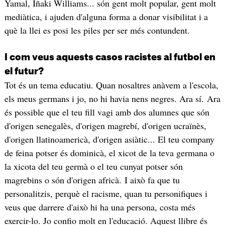
Yamal, Iñaki Williams... són gent molt popular, gent molt
mediàtica, i ajuden d'alguna forma a donar visibilitat i a
què la llei es posi les piles per ser més contundent.
I com veus aquests casos racistes al futbol en
el futur?
Tot és un tema educatiu. Quan nosaltres anàvem a l'escola,
els meus germans i jo, no hi havia nens negres. Ara sí. Ara
és possible que el teu fill vagi amb dos alumnes que són
d'origen senegalès, d'origen magrebí, d'origen ucraïnès,
d'origen llatinoamericà, d'origen asiàtic... El teu company
de feina potser és dominicà, el xicot de la teva germana o
la xicota del teu germà o el teu cunyat potser són
magrebins o són d'origen africà. I això fa que tu
personalitzis, perquè el racisme, quan tu personifiques i
veus que darrere d'això hi ha una persona, costa més
exercir-lo. Jo confio molt en l'educació. Aquest llibre és