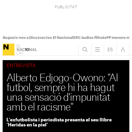
Segueix-nos a Discover
Joc El Nacional
ERC àudios filtrats
PP menors mi
ENTREVISTA
Alberto Edjogo-Owono: "Al
futbol, sempre hi ha hagut
una sensació d'impunitat
amb el racisme"
L'exfutbolista i periodista presenta el seu llibre
'Heridas en la piel'