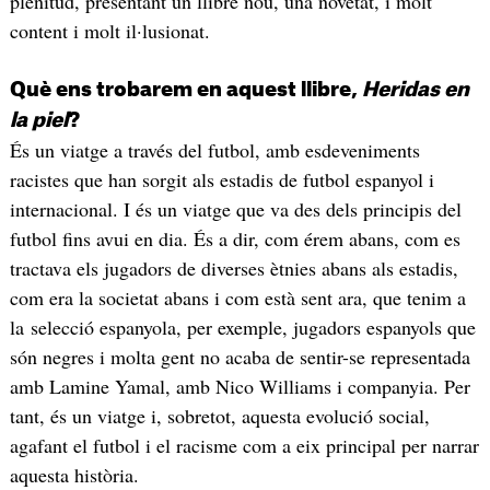
plenitud, presentant un llibre nou, una novetat, i molt
content i molt il·lusionat.
Què ens trobarem en aquest llibre,
Heridas en
la piel
?
És un viatge a través del futbol, amb esdeveniments
racistes que han sorgit als estadis de futbol espanyol i
internacional. I és un viatge que va des dels principis del
futbol fins avui en dia. És a dir, com érem abans, com es
tractava els jugadors de diverses ètnies abans als estadis,
com era la societat abans i com està sent ara, que tenim a
la selecció espanyola, per exemple, jugadors espanyols que
són negres i molta gent no acaba de sentir-se representada
amb Lamine Yamal, amb Nico Williams i companyia. Per
tant, és un viatge i, sobretot, aquesta evolució social,
agafant el futbol i el racisme com a eix principal per narrar
aquesta història.