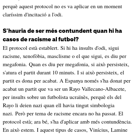
perquè aquest protocol no es va aplicar en un moment
claríssim d'incitació a l'odi.
S'hauria de ser més contundent quan hi ha
casos de racisme al futbol?
El protocol està establert. Si hi ha insults d'odi, sigui
racisme, xenofòbia, masclisme o el que sigui, es diu per
megafonia. Quan es diu per megafonia, si això persisteix,
s'atura el partit durant 10 minuts. I si això persisteix, el
partit es dona per acabat. A Espanya només s'ha donat per
acabat un partit que va ser un Rayo Vallecano-Albacete,
per insults sobre un futbolista ucraïnès, perquè els del
Rayo li deien nazi quan ell havia tingut simbologia
nazi. Però per tema de racisme encara no ha passat. El
protocol està; ara bé, s'ha d'aplicar amb més contundència.
En això estem. I aquest tipus de casos, Vinícius, Lamine