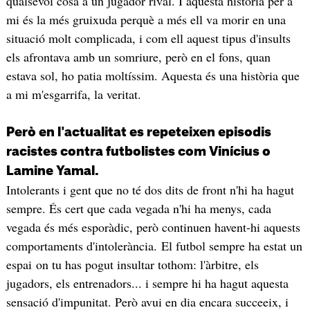
qualsevol cosa a un jugador rival. I aquesta història per a
mi és la més gruixuda perquè a més ell va morir en una
situació molt complicada, i com ell aquest tipus d'insults
els afrontava amb un somriure, però en el fons, quan
estava sol, ho patia moltíssim. Aquesta és una història que
a mi m'esgarrifa, la veritat.
Però en l'actualitat es repeteixen episodis
racistes contra futbolistes com Vinícius o
Lamine Yamal.
Intolerants i gent que no té dos dits de front n'hi ha hagut
sempre. És cert que cada vegada n'hi ha menys, cada
vegada és més esporàdic, però continuen havent-hi aquests
comportaments d'intolerància. El futbol sempre ha estat un
espai on tu has pogut insultar tothom: l'àrbitre, els
jugadors, els entrenadors... i sempre hi ha hagut aquesta
sensació d'impunitat. Però avui en dia encara succeeix, i