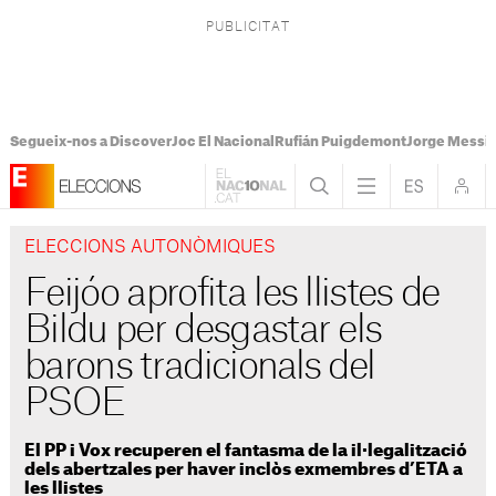
Segueix-nos a Discover
Joc El Nacional
Rufián Puigdemont
Jorge Messi
ELECCIONS AUTONÒMIQUES
Feijóo aprofita les llistes de
Bildu per desgastar els
barons tradicionals del
PSOE
El PP i Vox recuperen el fantasma de la il·legalització
dels abertzales per haver inclòs exmembres d’ETA a
les llistes