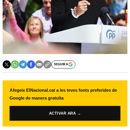
SEGUIR A
Afegeix ElNacional.cat a les teves fonts preferides de
Google de manera gratuïta
ACTIVAR ARA →