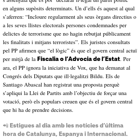
en alguns supòsits determinats. Un d’ells és aquest al qual
s’aferren: “Incloure regularment als seus òrgans directius o
a les seves llistes electorals persones condemnades per
delictes de terrorisme que no hagin rebutjat públicament
les finalitats i mitjans terroristes”. Els juristes consultats
pel PP afirmen que “el lògic” és que el govern central actuï
per mitjà de la
. Per
Fiscalia o l’Advocia de l’Estat
ara, el PP ignora la iniciativa de Vox, que ha demanat al
Congrés dels Diputats que ill·legalitzi Bildu. Els de
Santiago Abascal han registrat una proposta perquè
s’apliqui la Llei de Partits amb l’objectiu de forçar una
votació, però els populars creuen que és el govern central
que hi ha de prendre decisions.
📲 Estigues al dia amb les notícies d’última
hora de Catalunya, Espanya i Internacional.