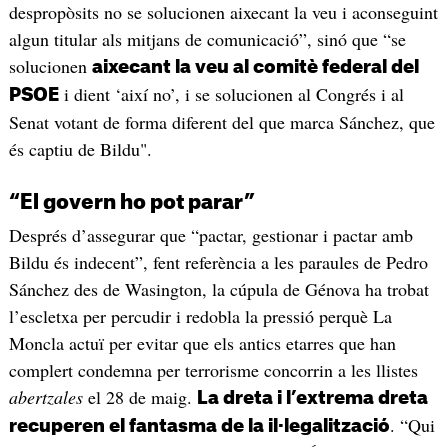
despropòsits no se solucionen aixecant la veu i aconseguint
algun titular als mitjans de comunicació”, sinó que “se
solucionen
aixecant la veu al comitè federal del
i dient ‘així no’, i se solucionen al Congrés i al
PSOE
Senat votant de forma diferent del que marca Sánchez, que
és captiu de Bildu".
“El govern ho pot parar”
Després d’assegurar que “pactar, gestionar i pactar amb
Bildu és indecent”, fent referència a les paraules de Pedro
Sánchez des de Wasington, la cúpula de Génova ha trobat
l’escletxa per percudir i redobla la pressió perquè La
Moncla actuï per evitar que els antics etarres que han
complert condemna per terrorisme concorrin a les llistes
abertzales
el 28 de maig.
La dreta i l’extrema dreta
. “Qui
recuperen el fantasma de la il·legalització