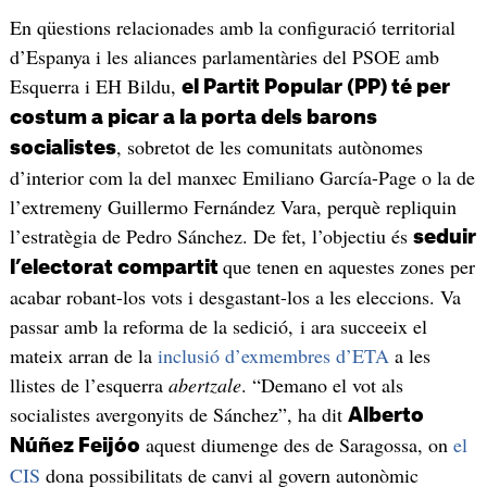
En qüestions relacionades amb la configuració territorial
d’Espanya i les aliances parlamentàries del PSOE amb
Esquerra i EH Bildu,
el Partit Popular (PP) té per
costum a picar a la porta dels barons
, sobretot de les comunitats autònomes
socialistes
d’interior com la del manxec Emiliano García-Page o la de
l’extremeny Guillermo Fernández Vara, perquè repliquin
l’estratègia de Pedro Sánchez. De fet, l’objectiu és
seduir
que tenen en aquestes zones per
l’electorat compartit
acabar robant-los vots i desgastant-los a les eleccions. Va
passar amb la reforma de la sedició, i ara succeeix el
mateix arran de la
inclusió d’exmembres d’ETA
a les
llistes de l’esquerra
abertzale
. “Demano el vot als
socialistes avergonyits de Sánchez”, ha dit
Alberto
aquest diumenge des de Saragossa, on
el
Núñez Feijóo
CIS
dona possibilitats de canvi al govern autonòmic