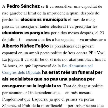
A
se li va reconèixer una capacitat de
Pedro Sánchez
risc gairebé al límit de la imprudència quan, després de
perdre les
el mes de maig
eleccions municipals
passat, va sacsejar el tauler electoral i va precipitar les
per a dos mesos després, el 23
eleccions espanyoles
de juliol, i —encara que fos a batzegades— va arrabassar a
la presidència del govern
Alberto Núñez Feijóo
espanyol en un ampli pacte polític de 'tots contra PP i Vox'.
La jugada li va sortir bé o, si més no, això semblava fins fa
24 hores, en què l'aprovació de la
llei d'amnistia pel
Congrés dels Diputats
ha estat més un funeral per
als socialistes que no pas una palanca per
. Tant de desgast polític
assegurar-se la legislatura
per acontentar l'independentisme —en més mesura
Puigdemont que Esquerra, ja que el primer va portar
Sánchez al límit de la mortificació— per trobar-se ara que