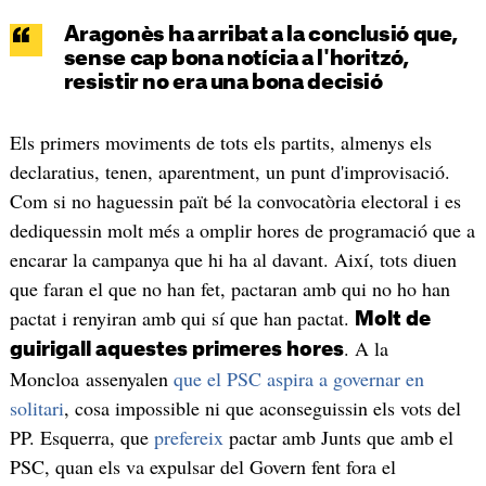
Aragonès ha arribat a la conclusió que,
sense cap bona notícia a l'horitzó,
resistir no era una bona decisió
Els primers moviments de tots els partits, almenys els
declaratius, tenen, aparentment, un punt d'improvisació.
Com si no haguessin paït bé la convocatòria electoral i es
dediquessin molt més a omplir hores de programació que a
encarar la campanya que hi ha al davant. Així, tots diuen
que faran el que no han fet, pactaran amb qui no ho han
pactat i renyiran amb qui sí que han pactat.
Molt de
. A la
guirigall aquestes primeres hores
Moncloa assenyalen
que el PSC aspira a governar en
solitari
, cosa impossible ni que aconseguissin els vots del
PP. Esquerra, que
prefereix
pactar amb Junts que amb el
PSC, quan els va expulsar del Govern fent fora el