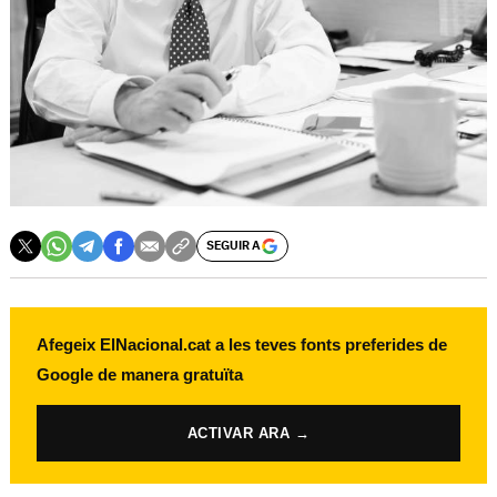
SEGUIR A
Afegeix ElNacional.cat a les teves fonts preferides de
Google de manera gratuïta
ACTIVAR ARA →