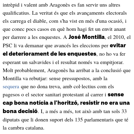
intrèpid i valent amb Aragonès es fan servir uns altres
qualificatius. La veritat és que els avançaments electorals
els carrega el diable, com s'ha vist en més d'una ocasió, i
que conec pocs casos en què hom hagi fet un envit anant
per darrere a les enquestes. A
, el 2010, el
José Montilla
PSC li va demanar que avancés les eleccions per
evitar
, no ho va fer
el deteriorament de les enquestes
esperant un salvavides i el resultat només va empitjorar.
Molt probablement, Aragonès ha arribat a la conclusió que
Montilla va rebutjar: sense pressupostos, amb la
sequera
que no dona treva, amb col·lectius com els
pagesos o el sector sanitari protestant al carrer i
sense
cap bona notícia a l'horitzó, resistir no era una
. I, a més a més, tot això amb tan sols 33
bona decisió
diputats que li donen suport dels 135 parlamentaris que té
la cambra catalana.