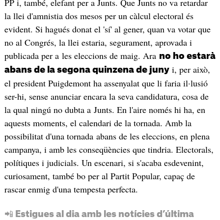
PP i, també, elefant per a Junts. Que Junts no va retardar
la llei d'amnistia dos mesos per un càlcul electoral és
evident. Si hagués donat el 'sí' al gener, quan va votar que
no al Congrés, la llei estaria, segurament, aprovada i
publicada per a les eleccions de maig. Ara
no ho estarà
i, per això,
abans de la segona quinzena de juny
el president Puigdemont ha assenyalat que li faria il·lusió
ser-hi, sense anunciar encara la seva candidatura, cosa de
la qual ningú no dubta a Junts. En l'aire només hi ha, en
aquests moments, el calendari de la tornada. Amb la
possibilitat d'una tornada abans de les eleccions, en plena
campanya, i amb les conseqüències que tindria. Electorals,
polítiques i judicials. Un escenari, si s'acaba esdevenint,
curiosament, també bo per al Partit Popular, capaç de
rascar enmig d'una tempesta perfecta.
📲 Estigues al dia amb les notícies d’última