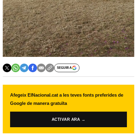
SEGUIR A
Afegeix ElNacional.cat a les teves fonts preferides de
Google de manera gratuïta
ACTIVAR ARA →