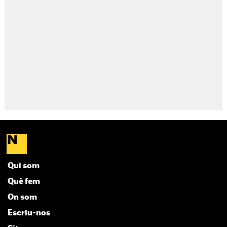
Qui som
Què fem
On som
Escriu-nos