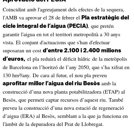
Coincidint amb l'agreujament dels efectes de la sequera,
l'AMB va aprovar el 28 de febrer el
Pla estratègic del
, que pretén
cicle integral de l’aigua (PECIA)
garantir l'aigua en tot el territori metropolità a 30 anys
vista. El conjunt d'actuacions que s'han d'efectuar
suposaran un cost
d’entre 2.100 i 2.400 milions
el pla reduirà el dèficit hídric de la metròpolis
d’euros,
de Barcelona en l’horitzó de l’any 2050, que s’ha xifrat en
130 hm³/any. De cara al futur, el nou pla preveu
amb la
aprofitar millor l’aigua del riu Besòs
construcció d’una nova planta potabilitzadora (ETAP) al
Besòs, que permeti captar recursos d’aquest riu. També
preveu la construcció d’una nova estació de regeneració
d’aigua (ERA) al Besòs, semblant a la que ja funciona en
l'àmbit de la depuradora del Prat de Llobregat.