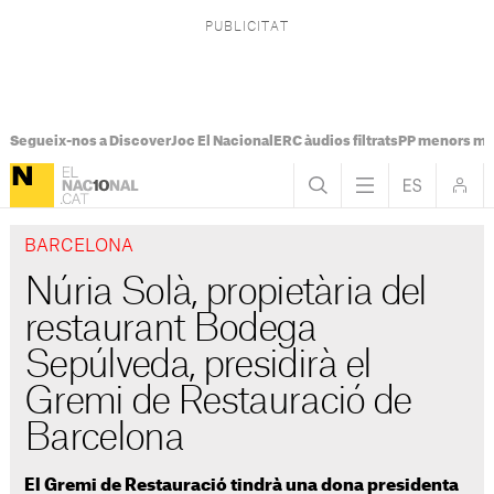
Segueix-nos a Discover
Joc El Nacional
ERC àudios filtrats
PP menors mi
BARCELONA
Núria Solà, propietària del
restaurant Bodega
Sepúlveda, presidirà el
Gremi de Restauració de
Barcelona
El Gremi de Restauració tindrà una dona presidenta