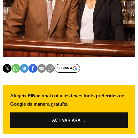
SEGUIR A
Afegeix ElNacional.cat a les teves fonts preferides de
Google de manera gratuïta
ACTIVAR ARA →