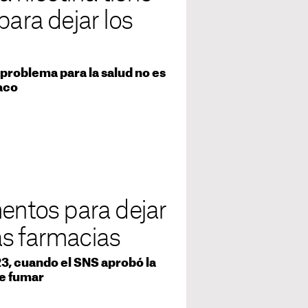
para dejar los
 problema para la salud no es
aco
ntos para dejar
as farmacias
3, cuando el SNS aprobó la
de fumar