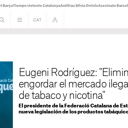
i Barça
Tiempo violento Catalunya
Antifrau Sílvia Orriols
Asesinato Barce
Eugeni Rodríguez: "Elimin
engordar el mercado ilega
de tabaco y nicotina"
El presidente de la Federació Catalana de Es
nueva legislación de los productos tabáquic