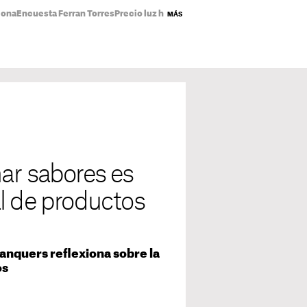
lona
Encuesta Ferran Torres
Precio luz hoy
Abdoul El-Sayed
Incendio piso
MÁS
ar sabores es
l de productos
tanquers reflexiona sobre la
os