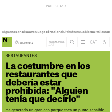
Síguenos en Discover
Juego El Nacional
Ultimátum Gobierno Italia
Marr
RESTAURANTES
La costumbre en los
restaurantes que
debería estar
prohibida: "Alguien
tenía que decirlo"
Ha generado un gran eco porque toca un punto sensible