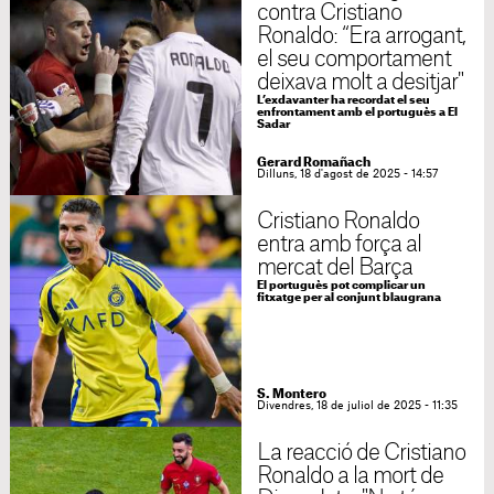
contra Cristiano
Ronaldo: “Era arrogant,
el seu comportament
deixava molt a desitjar"
L’exdavanter ha recordat el seu
enfrontament amb el portuguès a El
Sadar
Gerard Romañach
Dilluns, 18 d'agost de 2025 - 14:57
Cristiano Ronaldo
entra amb força al
mercat del Barça
El portuguès pot complicar un
fitxatge per al conjunt blaugrana
S. Montero
Divendres, 18 de juliol de 2025 - 11:35
La reacció de Cristiano
Ronaldo a la mort de