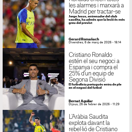
les alarmes i marxarà a
Madrid per tractar-se
Jorge Jesus, entrenador del club
saudita, ha admès que la lesió és més
greu del previst
Gerard Romañach
Divendres, 6 de març de 2026 - 18:14
Cristiano Ronaldo
estén el seu negoci a
Espanya i compra el
25% d'un equip de
Segona Divisió
El futbolista portuguès entra de ple
en el negoci del futbol
Bernat Aguilar
Dijous, 26 de febrer de 2026 - 11:29
L'Aràbia Saudita
explota davant la
rebel·lió de Cristiano