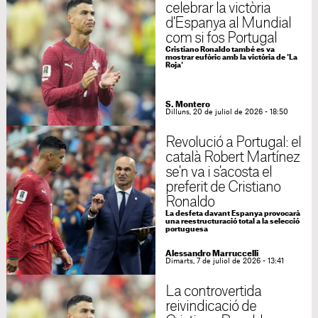
celebrar la victòria
d'Espanya al Mundial
com si fos Portugal
Cristiano Ronaldo també es va
mostrar eufòric amb la victòria de 'La
Roja'
S. Montero
Dilluns, 20 de juliol de 2026 - 18:50
Revolució a Portugal: el
català Robert Martínez
se'n va i s'acosta el
preferit de Cristiano
Ronaldo
La desfeta davant Espanya provocarà
una reestructuració total a la selecció
portuguesa
Alessandro Marruccelli
Dimarts, 7 de juliol de 2026 - 13:41
La controvertida
reivindicació de