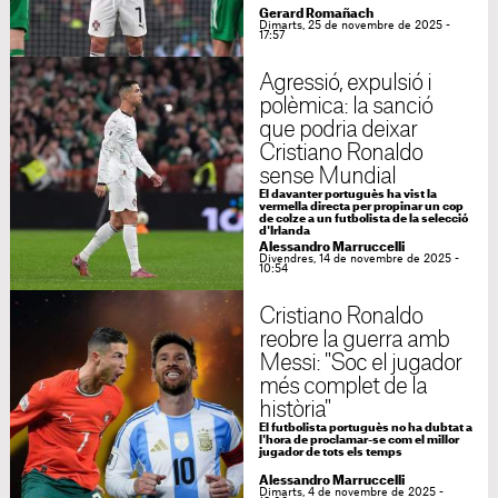
Gerard Romañach
Dimarts, 25 de novembre de 2025 -
17:57
Agressió, expulsió i
polèmica: la sanció
que podria deixar
Cristiano Ronaldo
sense Mundial
El davanter portuguès ha vist la
vermella directa per propinar un cop
de colze a un futbolista de la selecció
d'Irlanda
Alessandro Marruccelli
Divendres, 14 de novembre de 2025 -
10:54
Cristiano Ronaldo
reobre la guerra amb
Messi: "Soc el jugador
més complet de la
història"
El futbolista portuguès no ha dubtat a
l'hora de proclamar-se com el millor
jugador de tots els temps
Alessandro Marruccelli
Dimarts, 4 de novembre de 2025 -