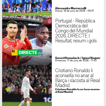
Alessandro Marruccelli
Dijous, 18 de juny de 2026 - 09:47
Portugal - República
Democràtica del
Congo del Mundial
2026, DIRECTE |
Resultat, resum i gols
Gerard Romañach
/
Ignasi Noguer
Dimecres, 17 de juny de 2026 - 17:43
Cristiano Ronaldo li
aconsella no anar al
Barça i s'acosta al Reial
Madrid
Cristiano Ronaldo fa un favor enorme
al Reial Madrid