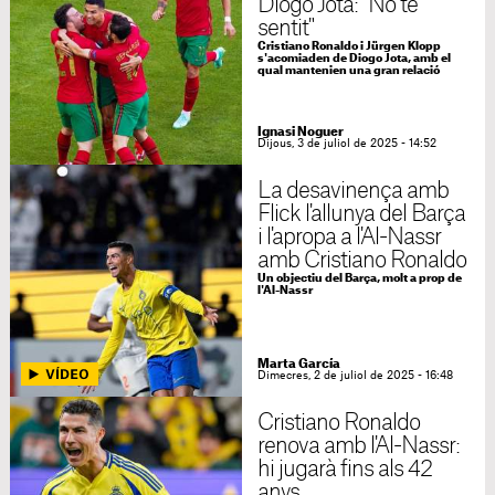
Diogo Jota: "No té
sentit"
Cristiano Ronaldo i Jürgen Klopp
s'acomiaden de Diogo Jota, amb el
qual mantenien una gran relació
Ignasi Noguer
Dijous, 3 de juliol de 2025 - 14:52
La desavinença amb
Flick l'allunya del Barça
i l'apropa a l'Al-Nassr
amb Cristiano Ronaldo
Un objectiu del Barça, molt a prop de
l'Al-Nassr
Marta García
Dimecres, 2 de juliol de 2025 - 16:48
Cristiano Ronaldo
renova amb l'Al-Nassr:
hi jugarà fins als 42
anys