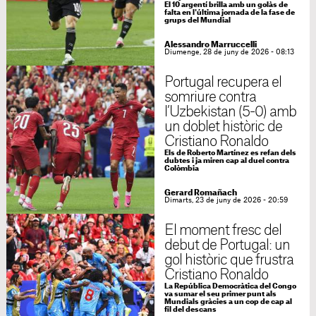
El 10 argentí brilla amb un golàs de
falta en l'última jornada de la fase de
grups del Mundial
Alessandro Marruccelli
Diumenge, 28 de juny de 2026 - 08:13
Portugal recupera el
somriure contra
l’Uzbekistan (5-0) amb
un doblet històric de
Cristiano Ronaldo
Els de Roberto Martínez es refan dels
dubtes i ja miren cap al duel contra
Colòmbia
Gerard Romañach
Dimarts, 23 de juny de 2026 - 20:59
El moment fresc del
debut de Portugal: un
gol històric que frustra
Cristiano Ronaldo
La República Democràtica del Congo
va sumar el seu primer punt als
Mundials gràcies a un cop de cap al
fil del descans