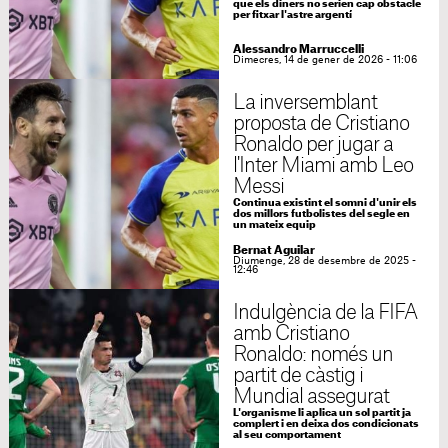
que els diners no serien cap obstacle
per fitxar l'astre argentí
Alessandro Marruccelli
Dimecres, 14 de gener de 2026 - 11:06
La inversemblant
proposta de Cristiano
Ronaldo per jugar a
l'Inter Miami amb Leo
Messi
Continua existint el somni d'unir els
dos millors futbolistes del segle en
un mateix equip
Bernat Aguilar
Diumenge, 28 de desembre de 2025 -
12:46
Indulgència de la FIFA
amb Cristiano
Ronaldo: només un
partit de càstig i
Mundial assegurat
L'organisme li aplica un sol partit ja
complert i en deixa dos condicionats
al seu comportament