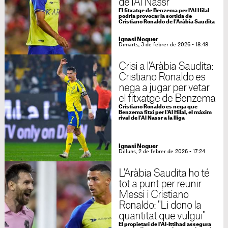
de l'Al Nassr
El fitxatge de Benzema per l'Al Hilal
podria provocar la sortida de
Cristiano Ronaldo de l'Aràbia Saudita
Ignasi Noguer
Dimarts, 3 de febrer de 2026 - 18:48
Crisi a l'Aràbia Saudita:
Cristiano Ronaldo es
nega a jugar per vetar
el fitxatge de Benzema
Cristiano Ronaldo es nega que
Benzema fitxi per l'Al Hilal, el màxim
rival de l'Al Nassr a la lliga
Ignasi Noguer
Dilluns, 2 de febrer de 2026 - 17:24
L'Aràbia Saudita ho té
tot a punt per reunir
Messi i Cristiano
Ronaldo: "Li dono la
quantitat que vulgui"
El propietari de l'Al-Ittihad assegura