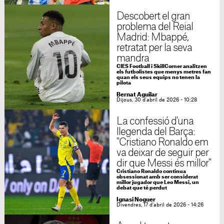
Descobert el gran
problema del Reial
Madrid: Mbappé,
retratat per la seva
mandra
CIES Football i SkillCorner analitzen
els futbolistes que menys metres fan
quan els seus equips no tenen la
pilota
Bernat Aguilar
Dijous, 30 d'abril de 2026 - 10:28
La confessió d'una
llegenda del Barça:
"Cristiano Ronaldo em
va deixar de seguir per
dir que Messi és millor"
Cristiano Ronaldo continua
obsessionat amb ser considerat
millor jugador que Leo Messi, un
debat que té perdut
Ignasi Noguer
Divendres, 17 d'abril de 2026 - 14:26