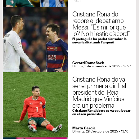
13:08
Cristiano Ronaldo
reobre el debat amb
Messi: “És millor que
jo? No hi estic d’acord”
El portuguès ha parlat clar sobre la
seva rivalitat amb l'argentí
Gerard Romañach
Dilluns, 3 de novembre de 2025 - 18:57
Cristiano Ronaldo va
ser el primer a dir-li al
president del Reial
Madrid que Vinícius
era un problema
Cristiano Ronaldo no es va equivocar
en el seu pronòstic
Marta García
Dimarts, 28 d'octubre de 2025 - 13:10