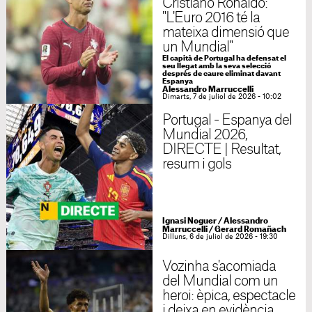
Cristiano Ronaldo:
"L'Euro 2016 té la
mateixa dimensió que
un Mundial"
El capità de Portugal ha defensat el
seu llegat amb la seva selecció
després de caure eliminat davant
Espanya
Alessandro Marruccelli
Dimarts, 7 de juliol de 2026 - 10:02
Portugal - Espanya del
Mundial 2026,
DIRECTE | Resultat,
resum i gols
Ignasi Noguer
/
Alessandro
Marruccelli
/
Gerard Romañach
Dilluns, 6 de juliol de 2026 - 19:30
Vozinha s'acomiada
del Mundial com un
heroi: èpica, espectacle
i deixa en evidència