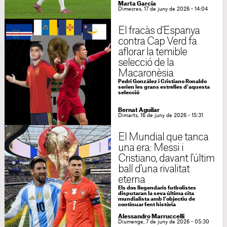
Marta García
Dimecres, 17 de juny de 2026 - 14:04
El fracàs d'Espanya
contra Cap Verd fa
aflorar la temible
selecció de la
Macaronèsia
Pedri González i Cristiano Ronaldo
serien les grans estrelles d'aquesta
selecció
Bernat Aguilar
Dimarts, 16 de juny de 2026 - 15:31
El Mundial que tanca
una era: Messi i
Cristiano, davant l'últim
ball d'una rivalitat
eterna
Els dos llegendaris futbolistes
disputaran la seva última cita
mundialista amb l'objectiu de
continuar fent història
Alessandro Marruccelli
Diumenge, 7 de juny de 2026 - 05:30