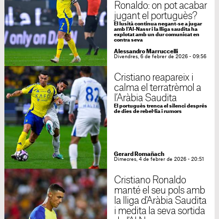
Ronaldo: on pot acabar
jugant el portuguès?
El lusità continua negant-se a jugar
amb l'Al-Nassr i la lliga saudita ha
explotat amb un dur comunicat en
contra seva
Alessandro Marruccelli
Divendres, 6 de febrer de 2026 - 09:56
Cristiano reapareix i
calma el terratrèmol a
l’Aràbia Saudita
El portuguès trenca el silenci després
de dies de rebel·lia i rumors
Gerard Romañach
Dimecres, 4 de febrer de 2026 - 20:51
Cristiano Ronaldo
manté el seu pols amb
la lliga d'Aràbia Saudita
i medita la seva sortida