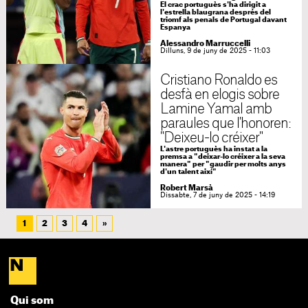
El crac portuguès s'ha dirigit a
l'estrella blaugrana després del
triomf als penals de Portugal davant
Espanya
Alessandro Marruccelli
Dilluns, 9 de juny de 2025 - 11:03
Cristiano Ronaldo es
desfà en elogis sobre
Lamine Yamal amb
paraules que l'honoren:
"Deixeu-lo créixer"
L'astre portuguès ha instat a la
premsa a "deixar-lo créixer a la seva
manera" per "gaudir per molts anys
d'un talent així"
Robert Marsà
Dissabte, 7 de juny de 2025 - 14:19
1
2
3
4
»
Qui som