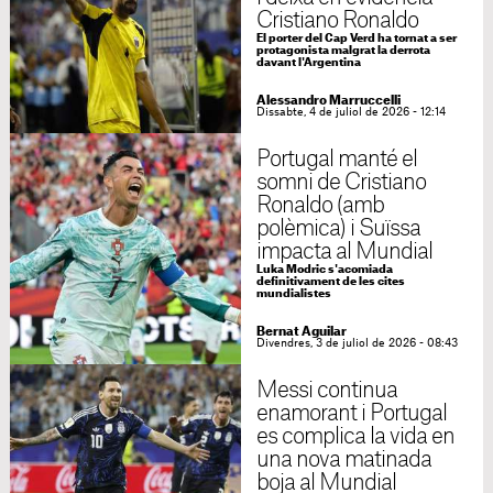
Cristiano Ronaldo
El porter del Cap Verd ha tornat a ser
protagonista malgrat la derrota
davant l'Argentina
Alessandro Marruccelli
Dissabte, 4 de juliol de 2026 - 12:14
Portugal manté el
somni de Cristiano
Ronaldo (amb
polèmica) i Suïssa
impacta al Mundial
Luka Modric s'acomiada
definitivament de les cites
mundialistes
Bernat Aguilar
Divendres, 3 de juliol de 2026 - 08:43
Messi continua
enamorant i Portugal
es complica la vida en
una nova matinada
boja al Mundial