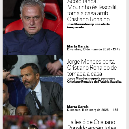
Acord tancat:
Mourinho és l'escollit,
torna a casa amb
Cristiano Ronaldo
José Mourinho rep una oferta
inesperada
Marta García
Divendres, 13 de març de 2026 - 13:45
Jorge Mendes porta
Cristiano Ronaldo de
tornada a casa
Jorge Mendes negocia per treure
Cristiano Ronaldo de l'Aràbia Saudita
Marta García
Dimecres, 11 de març de 2026 - 11:55
La lesió de Cristiano
Ronaldo encén totes