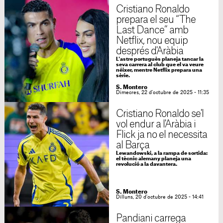
Cristiano Ronaldo
prepara el seu “The
Last Dance” amb
Netflix, nou equip
després d'Aràbia
L'astre portuguès planeja tancar la
seva carrera al club que el va veure
néixer, mentre Netflix prepara una
sèrie.
S. Montero
Dimecres, 22 d'octubre de 2025 - 11:35
Cristiano Ronaldo se'l
vol endur a l'Aràbia i
Flick ja no el necessita
al Barça
Lewandowski, a la rampa de sortida:
el tècnic alemany planeja una
revolució a la davantera.
S. Montero
Dilluns, 20 d'octubre de 2025 - 14:41
Pandiani carrega