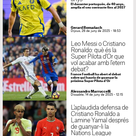
El davanter portuguès, de 40 anys,
amplia el seu contracte fins al 2027
Gerard Romañach
Dijous, 26 de juny de 2025 - 18:53
Leo Messi o Cristiano
Ronaldo: què és la
Super Pilota d'Or que
vol acabar amb l'etern
debat?
France Football ha obert el debat
sobre qui hauria de guanyar la
pròxima Super Pilota d'Or
Alessandro Marruccelli
Dissabte, 14 de juny de 2025 - 12:15
L'aplaudida defensa de
Cristiano Ronaldo a
Lamine Yamal després
de guanyar-li la
Nations League