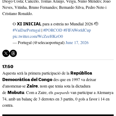
Diogo Costa; Cancelo, Tomas Araujo, Veiga, Nuno Mendes; Joao
Neves, Vitinha, Bruno Fernandes; Bernardo Silva, Pedro Neto i
Cristiano Ronaldo.
O 𝗫𝗜 𝗜𝗡𝗜𝗖𝗜𝗔𝗟 para a estreia no Mundial 2026 🫡
#VaiDarPortugal
|
#PORCOD
#FIFAWorldCup
pic.twitter.com/WcZeeHKeO0
— Portugal (@selecaoportugal)
June 17, 2026
17:50
Aquesta serà la primera participació de la
República
des que en 1997 va deixar
Democràtica del Congo
d'anomenar-se
, nom que tenia sota la dictadura
Zaire
de
. Com a Zaire, els
guepards
van participar a Alemanya
Mobutu
74, amb un balanç de 3 derrotes en 3 partits, 0 gols a favor i 14 en
contra.