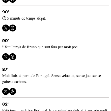
90'
⏱️ 5 minuts de temps afegit.
90'
❗ Xut llunyà de Bruno que surt fora per molt poc.
87'
Molt fluix el partit de Portugal. Sense velocitat, sense joc, sense
gaires ocasions.
82'
Està jugant amb foc Portugal. Els contraatacs dels africans són molt