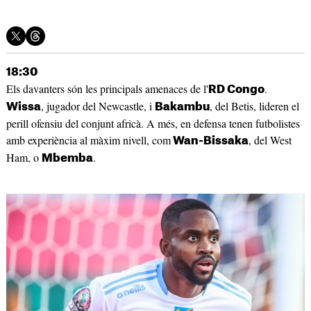
18:30
Els davanters són les principals amenaces de l'
.
RD Congo
, jugador del Newcastle, i
, del Betis, lideren el
Wissa
Bakambu
perill ofensiu del conjunt africà. A més, en defensa tenen futbolistes
amb experiència al màxim nivell, com
, del West
Wan-Bissaka
Ham, o
.
Mbemba