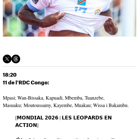
18:20
11 de l'RDC Congo:
Mpasi; Wan-Bissaka, Kapuadi, Mbemba, Tuanzebe,
Masuaku; Moutoussamy, Kayembe, Muakau; Wissa i Bakambu.
[𝗠𝗢𝗡𝗗𝗜𝗔𝗟 𝟮𝟬𝟮𝟲 | 𝗟𝗘𝗦 𝗟𝗘́𝗢𝗣𝗔𝗥𝗗𝗦 𝗘𝗡
𝗔𝗖𝗧𝗜𝗢𝗡]