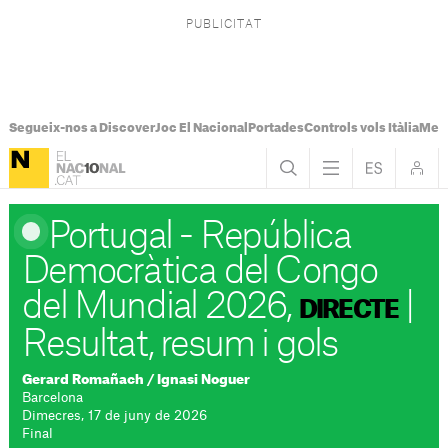
Segueix-nos a Discover
Joc El Nacional
Portades
Controls vols Itàlia
Mes
Portugal - República
Democràtica del Congo
del Mundial 2026,
|
DIRECTE
Resultat, resum i gols
Gerard Romañach
/
Ignasi Noguer
Barcelona
Dimecres, 17 de juny de 2026
Final