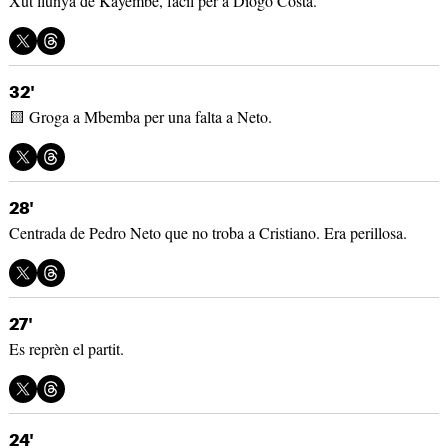
Xut llunyà de Kayembe, fàcil per a Diogo Costa.
32'
🟨 Groga a Mbemba per una falta a Neto.
28'
Centrada de Pedro Neto que no troba a Cristiano. Era perillosa.
27'
Es reprèn el partit.
24'