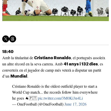
18:40
Amb la titularitat de
, el portuguès assoleix
Cristiano Ronaldo
un altre rècord en la seva carrera. Amb
, es
41 anys i 132 dies
converteix en el jugador de camp més veterà a disputar un partit
d’un
.
Mundial
Cristiano Ronaldo is the oldest outfield player to start a
World Cup match... the records follow him everywhere
he goes 🐐🇵🇹
pic.twitter.com/3M0Ki3n4Li
— OneFootball (@OneFootball)
June 17, 2026