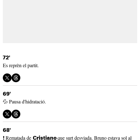
72'
Es reprèn el partit.
69'
💦 Pausa d'hidratació.
68'
❗ Rematada de
que surt desviada. Bruno estava sol al
Cristiano