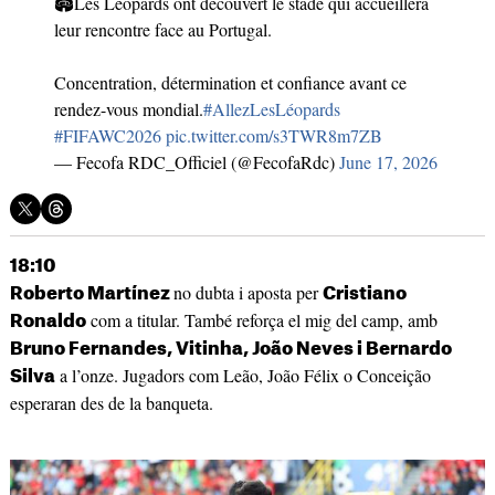
🏟️Les Léopards ont découvert le stade qui accueillera
leur rencontre face au Portugal.
Concentration, détermination et confiance avant ce
rendez-vous mondial.
#AllezLesLéopards
#FIFAWC2026
pic.twitter.com/s3TWR8m7ZB
— Fecofa RDC_Officiel (@FecofaRdc)
June 17, 2026
18:10
no dubta i aposta per
Roberto Martínez
Cristiano
com a titular. També reforça el mig del camp, amb
Ronaldo
Bruno Fernandes, Vitinha, João Neves i Bernardo
a l’onze. Jugadors com Leão, João Félix o Conceição
Silva
esperaran des de la banqueta.