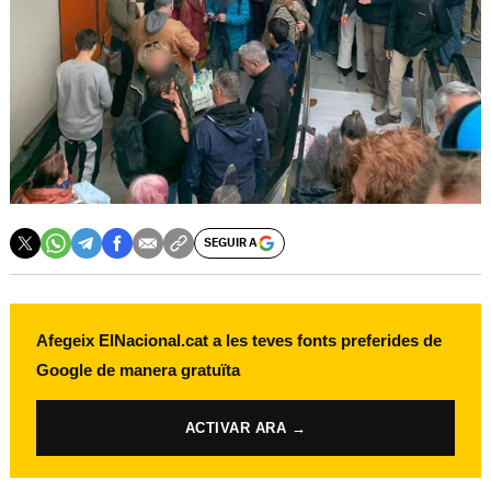
SEGUIR A
Afegeix ElNacional.cat a les teves fonts preferides de
Google de manera gratuïta
ACTIVAR ARA →