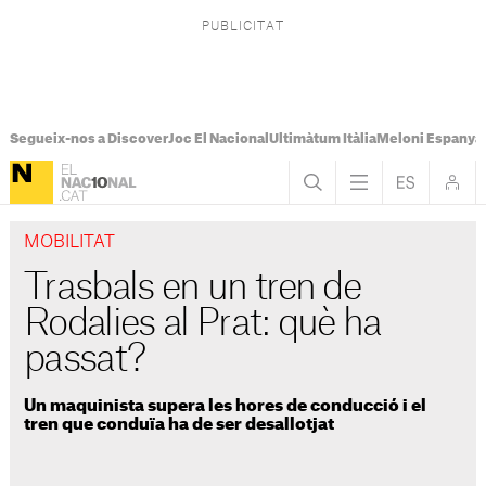
Segueix-nos a Discover
Joc El Nacional
Ultimàtum Itàlia
Meloni Espanya
MOBILITAT
Trasbals en un tren de
Rodalies al Prat: què ha
passat?
Un maquinista supera les hores de conducció i el
tren que conduïa ha de ser desallotjat