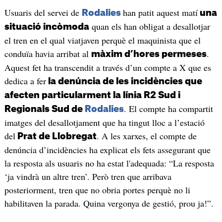
Usuaris del servei de
han patit aquest matí
Rodalies
una
quan els han obligat a desallotjar
situació incòmoda
el tren en el qual viatjaven perquè el maquinista que el
conduïa havia arribat al
.
màxim d’hores permeses
Aquest fet ha transcendit a través d’un compte a X que es
dedica a fer
la denúncia de les incidències que
afecten particularment la línia R2 Sud i
. El compte ha compartit
Regionals Sud de
Rodalies
imatges del desallotjament que ha tingut lloc a l’estació
del
. A les xarxes, el compte de
Prat de Llobregat
denúncia d’incidències ha explicat els fets assegurant que
la resposta als usuaris no ha estat l'adequada: “La resposta
‘ja vindrà un altre tren’. Però tren que arribava
posteriorment, tren que no obria portes perquè no li
habilitaven la parada. Quina vergonya de gestió, prou ja!”.