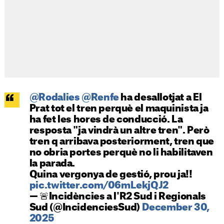
@Rodalies
@Renfe
ha desallotjat a El
Prat tot el tren perquè el maquinista ja
ha fet les hores de conducció. La
resposta "ja vindrà un altre tren". Però
tren q arribava posteriorment, tren que
no obria portes perquè no li habilitaven
la parada.
Quina vergonya de gestió, prou ja!!
pic.twitter.com/06mLekjQJ2
— 🚨Incidències a l'R2 Sud i Regionals
Sud (@IncidenciesSud)
December 30,
2025