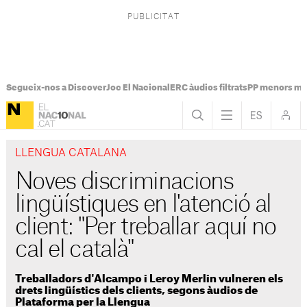
Segueix-nos a Discover
Joc El Nacional
ERC àudios filtrats
PP menors mi
LLENGUA CATALANA
Noves discriminacions
lingüístiques en l'atenció al
client: "Per treballar aquí no
cal el català"
Treballadors d'Alcampo i Leroy Merlin vulneren els
drets lingüístics dels clients, segons àudios de
Plataforma per la Llengua