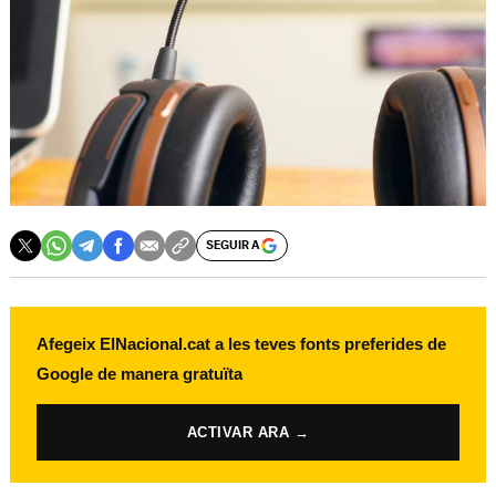
SEGUIR A
Afegeix ElNacional.cat a les teves fonts preferides de
Google de manera gratuïta
ACTIVAR ARA →