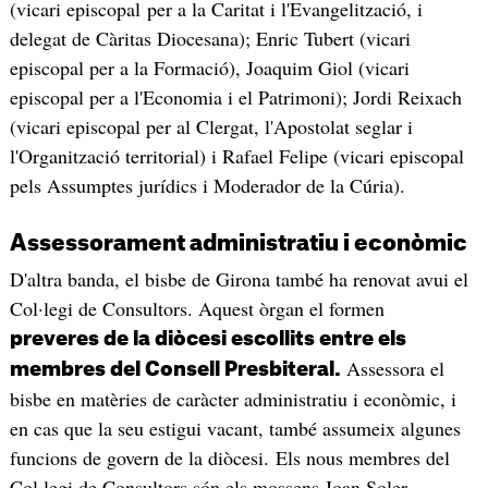
(vicari episcopal per a la Caritat i l'Evangelització, i
delegat de Càritas Diocesana); Enric Tubert (vicari
episcopal per a la Formació), Joaquim Giol (vicari
episcopal per a l'Economia i el Patrimoni); Jordi Reixach
(vicari episcopal per al Clergat, l'Apostolat seglar i
l'Organització territorial) i Rafael Felipe (vicari episcopal
pels Assumptes jurídics i Moderador de la Cúria).
Assessorament administratiu i econòmic
D'altra banda, el bisbe de Girona també ha renovat avui el
Col·legi de Consultors. Aquest òrgan el formen
preveres de la diòcesi escollits entre els
Assessora el
membres del Consell Presbiteral.
bisbe en matèries de caràcter administratiu i econòmic, i
en cas que la seu estigui vacant, també assumeix algunes
funcions de govern de la diòcesi. Els nous membres del
Col·legi de Consultors són els mossens Joan Soler,