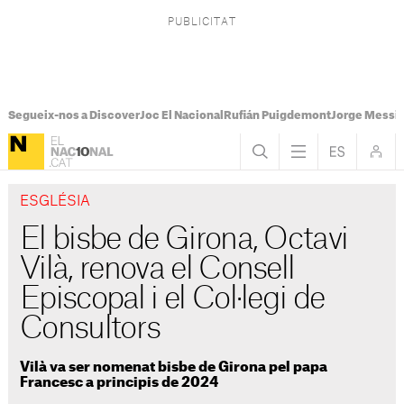
Segueix-nos a Discover
Joc El Nacional
Rufián Puigdemont
Jorge Messi
ESGLÉSIA
El bisbe de Girona, Octavi
Vilà, renova el Consell
Episcopal i el Col·legi de
Consultors
Vilà va ser nomenat bisbe de Girona pel papa
Francesc a principis de 2024