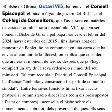
El bisbe de Girona,
ha renovat el
Octavi Vilà,
Consell
, el màxim òrgan de govern del Bisbat, i el
Episcopal
que l'assessora en matèries
Col·legi de Consultors,
de caràcter administratiu i econòmic. Vilà, que va ser
nomenat Bisbe de Girona pel papa Francesc el febrer del
2024, havia estat des del 2015 i fins llavors abat del
monestir de Poblet, ho ha comunicat en una carta que ha
enviat al conjunt de la diòcesi, on explica que considera
que ara era el moment de fer-ho, després que ja s'hagi
complert un any de la seva ordenació i l'inici del seu
ministeri. Tal com recorda a l'escrit, el Consell Episcopal
ha d'actuar "amb afany constructiu i esperit de comunió i
sinodal". Entre les seves funcions hi ha fixar l'acció
pastoral i l'administració diocesanes (com els pressupostos
i l'estat de comptes) i aconsella el bisbe sobre els
nomenaments, sobretot, dels preveres i diaques. Els seus