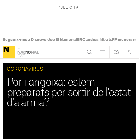
Segueix-nos a Discover
Joc El Nacional
ERC àudios filtrats
PP menors mi
CORONAVIRUS
Por i angoixa: estem
preparats per sortir de l'estat
d'alarma?