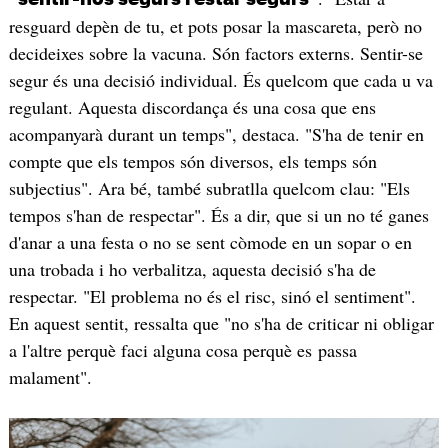
resguard depèn de tu, et pots posar la mascareta, però no
decideixes sobre la vacuna. Són factors externs. Sentir-se
segur és una decisió individual. És quelcom que cada u va
regulant. Aquesta discordança és una cosa que ens
acompanyarà durant un temps", destaca. "S'ha de tenir en
compte que els tempos són diversos, els temps són
subjectius". Ara bé, també subratlla quelcom clau: "Els
tempos s'han de respectar". És a dir, que si un no té ganes
d'anar a una festa o no se sent còmode en un sopar o en
una trobada i ho verbalitza, aquesta decisió s'ha de
respectar. "El problema no és el risc, sinó el sentiment".
En aquest sentit, ressalta que "no s'ha de criticar ni obligar
a l'altre perquè faci alguna cosa perquè es passa
malament".