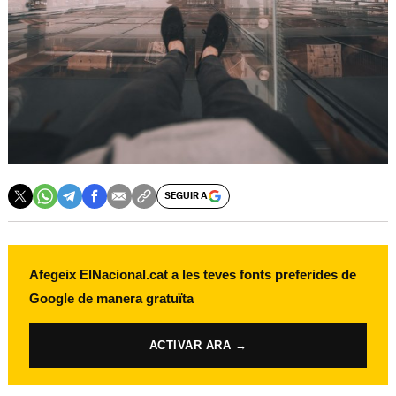
SEGUIR A
Afegeix ElNacional.cat a les teves fonts preferides de
Google de manera gratuïta
ACTIVAR ARA →