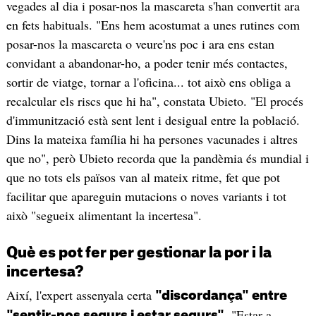
vegades al dia i posar-nos la mascareta s'han convertit ara
en fets habituals. "Ens hem acostumat a unes rutines com
posar-nos la mascareta o veure'ns poc i ara ens estan
convidant a abandonar-ho, a poder tenir més contactes,
sortir de viatge, tornar a l'oficina... tot això ens obliga a
recalcular els riscs que hi ha", constata Ubieto. "El procés
d'immunització està sent lent i desigual entre la població.
Dins la mateixa família hi ha persones vacunades i altres
que no", però Ubieto recorda que la pandèmia és mundial i
que no tots els països van al mateix ritme, fet que pot
facilitar que apareguin mutacions o noves variants i tot
això "segueix alimentant la incertesa".
Què es pot fer per gestionar la por i la
incertesa?
Així, l'expert assenyala certa
"discordança" entre
. "Estar a
"sentir-nos segurs i estar segurs"