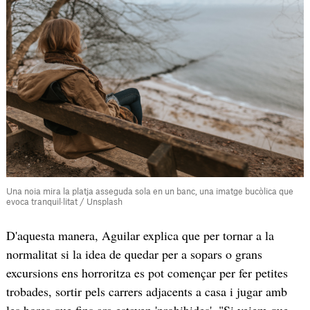
Una noia mira la platja asseguda sola en un banc, una imatge bucòlica que
evoca tranquil·litat / Unsplash
D'aquesta manera, Aguilar explica que per tornar a la
normalitat si la idea de quedar per a sopars o grans
excursions ens horroritza es pot començar per fer petites
trobades, sortir pels carrers adjacents a casa i jugar amb
les hores que fins ara estaven 'prohibides'. "Si veiem que