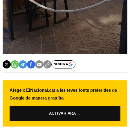
SEGUIR A
Afegeix ElNacional.cat a les teves fonts preferides de
Google de manera gratuïta
ACTIVAR ARA →