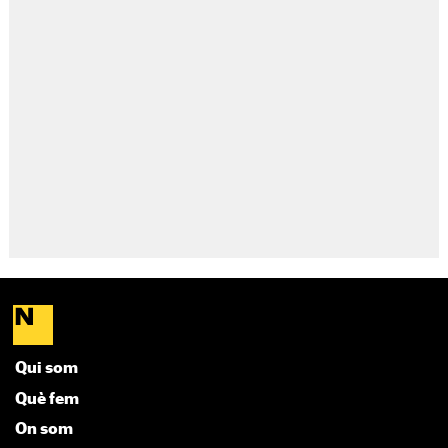
Qui som
Què fem
On som