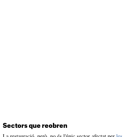
Sectors que reobren
La restauració, però, no és l'únic sector afectat per
les