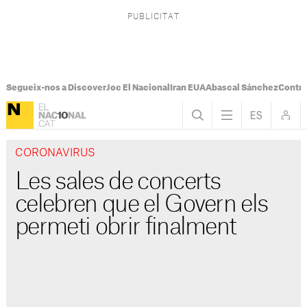
Segueix-nos a Discover
Joc El Nacional
Iran EUA
Abascal Sánchez
Control
CORONAVIRUS
Les sales de concerts
celebren que el Govern els
permeti obrir finalment