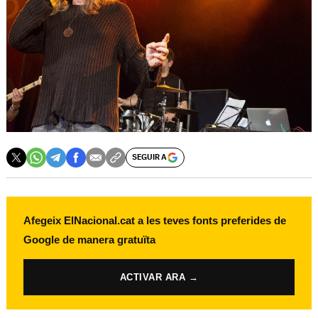
SEGUIR A
Afegeix ElNacional.cat a les teves fonts preferides de
Google de manera gratuïta
ACTIVAR ARA →