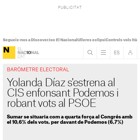
Segueix-nos a Discover
Joc El Nacional
Ulleres eclipsi
Controls vols Itàli
BARÒMETRE ELECTORAL
Yolanda Díaz s'estrena al
CIS enfonsant Podemos i
robant vots al PSOE
Sumar se situaria com a quarta força al Congrés amb
el 10,6% dels vots, per davant de Podemos (6,7%)