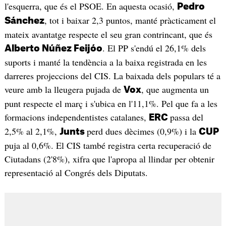
l'esquerra, que és el PSOE. En aquesta ocasió,
Pedro
, tot i baixar 2,3 puntos, manté pràcticament el
Sánchez
mateix avantatge respecte el seu gran contrincant, que és
. El PP s'endú el 26,1% dels
Alberto Núñez Feijóo
suports i manté la tendència a la baixa registrada en les
darreres projeccions del CIS. La baixada dels populars té a
veure amb la lleugera pujada de
, que augmenta un
Vox
punt respecte el març i s'ubica en l'11,1%. Pel que fa a les
formacions independentistes catalanes,
passa del
ERC
2,5% al 2,1%,
perd dues dècimes (0,9%) i la
Junts
CUP
puja al 0,6%. El CIS també registra certa recuperació de
Ciutadans (2'8%), xifra que l'apropa al llindar per obtenir
representació al Congrés dels Diputats.