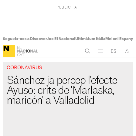
Segueix-nos a Discover
Joc El Nacional
Ultimàtum Itàlia
Meloni Espanya
CORONAVIRUS
Sánchez ja percep l'efecte
Ayuso: crits de 'Marlaska,
maricón' a Valladolid