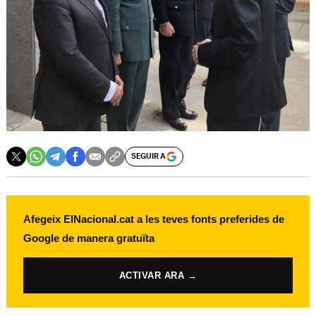
SEGUIR A
Afegeix ElNacional.cat a les teves fonts preferides de
Google de manera gratuïta
ACTIVAR ARA →