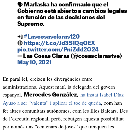
🗣 Marlaska ha confirmado que el
Gobierno está abierto a cambios legales
en función de las decisiones del
Supremo.
📲
#Lascosasclaras120
🔴
https://t.co/Jd3S1QqOEX
pic.twitter.com/PniZdd2O24
— Las Cosas Claras (@cosasclarastve)
May 10, 2021
En paral·lel, creixen les divergències entre
administracions. Aquest matí, la delegada del govern
espanyol,
ha instat Isabel Díaz
Mercedes González,
Ayuso a ser “valenta” i aplicar el toc de queda
, com han
fet altres comunitats autònomes, com les Illes Balears. Des
de l’executiu regional, però, rebutgen aquesta possibilitat
per només uns “centenars de joves” que trenquen les