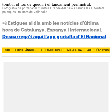
tombat el toc de queda i el tancament perimetral.
Fotografia de portada: el ministre Grande-Marlaska saluda les autoritats
polítiques i militars de Valladolid.
📲 Estigues al dia amb les notícies d’última
hora de Catalunya, Espanya i Internacional.
Descarrega’t aquí l’app gratuïta d’El Nacional
PSOE
PEDRO SÁNCHEZ
FERNANDO GRANDE-MARLASKA
ISABEL DÍAZ AYUSO