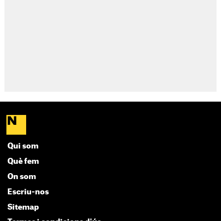
Qui som
Què fem
On som
Escriu-nos
Sitemap