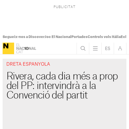
Segueix-nos a Discover
Joc El Nacional
Portades
Controls vols Itàlia
Ecli
DRETA ESPANYOLA
Rivera, cada dia més a prop
del PP: intervindrà a la
Convenció del partit