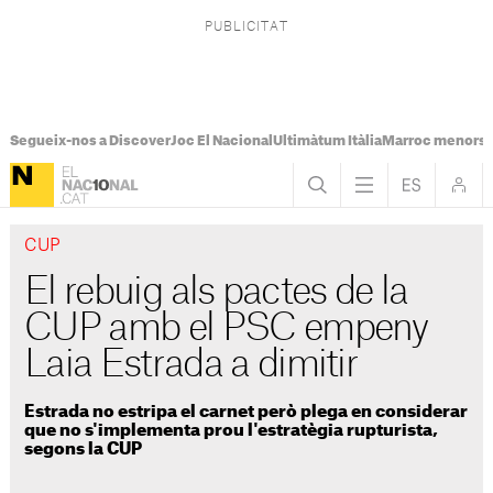
Segueix-nos a Discover
Joc El Nacional
Ultimàtum Itàlia
Marroc menors
CUP
El rebuig als pactes de la
CUP amb el PSC empeny
Laia Estrada a dimitir
Estrada no estripa el carnet però plega en considerar
que no s'implementa prou l'estratègia rupturista,
segons la CUP