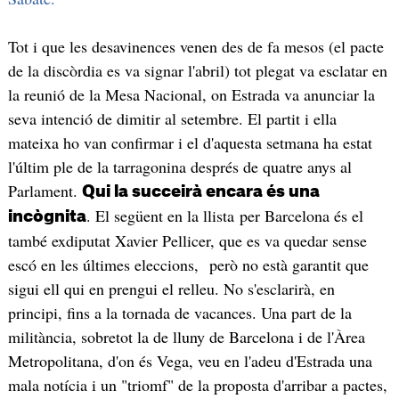
Tot i que les desavinences venen des de fa mesos (el pacte
de la discòrdia es va signar l'abril) tot plegat va esclatar en
la reunió de la Mesa Nacional, on Estrada va anunciar la
seva intenció de dimitir al setembre. El partit i ella
mateixa ho van confirmar i el d'aquesta setmana ha estat
l'últim ple de la tarragonina després de quatre anys al
Parlament.
Qui la succeirà encara és una
. El següent en la llista per Barcelona és el
incògnita
també exdiputat Xavier Pellicer, que es va quedar sense
escó en les últimes eleccions, però no està garantit que
sigui ell qui en prengui el relleu. No s'esclarirà, en
principi, fins a la tornada de vacances. Una part de la
militància, sobretot la de lluny de Barcelona i de l'Àrea
Metropolitana, d'on és Vega, veu en l'adeu d'Estrada una
mala notícia i un "triomf" de la proposta d'arribar a pactes,