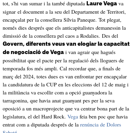
tot, s'hi van sumar i la també diputada
va
Laure Vega
signar el document a la seu del Departament de Territori,
encapçalat per la consellera Sílvia Paneque. Tot plegat,
només dies després que els anticapitalistes demanessin la
dimissió de la consellera pel caos a Rodalies. Des del
Govern, diferents veus van elogiar la capacitat
i van agrair que hagués
de negociació de Vega
possibilitat que el pacte per la regulació dels lloguers de
temporada fos més ampli. Cal recordar que, a finals de
març del 2024, totes dues es van enfrontar per encapçalar
la candidatura de la CUP en les eleccions del 12 de maig i
la militància va escollir com a opció guanyadora la
tarragonina, que havia anat guanyant pes per la seva
oposició a un macroprojecte que va centrar bona part de la
legislatura, el del Hard Rock.
Vega
feia ben poc que havia
entrat com a diputada després de la
renúncia de Dolors
Sabaté.