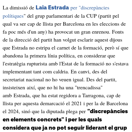
La dimissió de
per "discrepàncies
Laia Estrada
polítiques
" del grup parlamentari de la CUP (partit pel
qual va ser cap de llista per Barcelona en les eleccions de
fa poc més d'un any) ha provocat un gran enrenou. Fonts
de la direcció del partit han volgut esclarir aquest dijous
que Estrada no estripa el carnet de la formació, però sí que
abandona la primera línia política, en considerar que
l'estratègia rupturista amb l'Estat de la formació no s'estava
implementant tant com caldria. En canvi, des del
secretariat nacional no ho veuen igual. Des del partit,
insisteixen així, que no hi ha una "trencadissa"
amb Estrada, que ha estat regidora a Tarragona, cap de
llista per aquesta demarcació el 2021 i per la de Barcelona
el 2024, sinó que la diputada plega per
"discrepàncies
en elements concrets" i per les quals
considera que ja no pot seguir liderant el grup