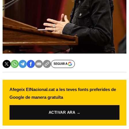
SEGUIR A
Afegeix ElNacional.cat a les teves fonts preferides de
Google de manera gratuïta
ACTIVAR ARA →