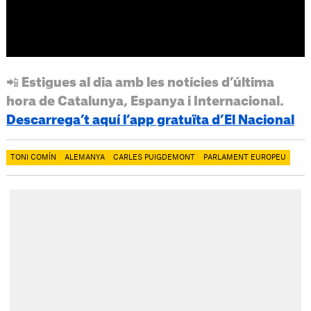
📲 Estigues al dia amb les notícies d’última
hora de Catalunya, Espanya i Internacional.
Descarrega’t aquí l’app gratuïta d’El Nacional
TONI COMÍN
ALEMANYA
CARLES PUIGDEMONT
PARLAMENT EUROPEU