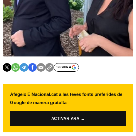
SEGUIR A
Afegeix ElNacional.cat a les teves fonts preferides de
Google de manera gratuïta
ACTIVAR ARA →