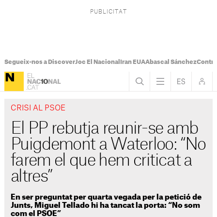
Segueix-nos a Discover
Joc El Nacional
Iran EUA
Abascal Sánchez
Control
CRISI AL PSOE
El PP rebutja reunir-se amb
Puigdemont a Waterloo: “No
farem el que hem criticat a
altres”
En ser preguntat per quarta vegada per la petició de
Junts, Miguel Tellado hi ha tancat la porta: “No som
com el PSOE”