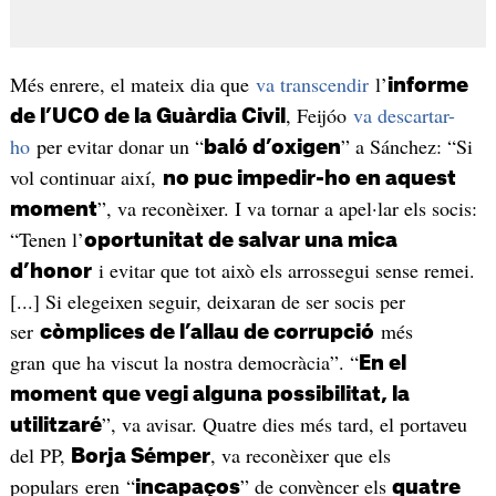
Més enrere, el mateix dia que
va transcendir
l’
informe
, Feijóo
va descartar-
de l’UCO de la Guàrdia Civil
ho
per evitar donar un “
” a Sánchez: “Si
baló d’oxigen
vol continuar així,
no puc impedir-ho en aquest
”, va reconèixer. I va tornar a apel·lar els socis:
moment
“Tenen l’
oportunitat de salvar una mica
i evitar que tot això els arrossegui sense remei.
d’honor
[...] Si elegeixen seguir, deixaran de ser socis per
ser
més
còmplices de l’allau de corrupció
gran que ha viscut la nostra democràcia”. “
En el
moment que vegi alguna possibilitat, la
”, va avisar. Quatre dies més tard, el portaveu
utilitzaré
del PP,
, va reconèixer que els
Borja Sémper
populars eren “
” de convèncer els
incapaços
quatre