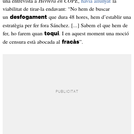
una entrevista a
Herrera en COPE
,
havia allunyat
la
viabilitat de tirar-la endavant: “No hem de buscar
un
que dura 48 hores, hem d’establir una
desfogament
estratègia per fer fora Sánchez. [...] Sabem el que hem de
fer, ho farem quan
. I en aquest moment una moció
toqui
de censura està abocada al
”.
fracàs