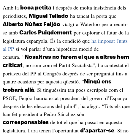
Amb la
i després de molta insistència dels
boca petita
periodistes,
ha tancat la porta que
Miguel Tellado
viatgi a Waterloo per a reunir-
Alberto Núñez Feijóo
se amb
per explorar el futur de la
Carles Puigdemont
legislatura espanyola. És la condició que
ha imposat Junts
al PP
si vol parlar d’una hipotètica moció de
censura. “
Nosaltres no farem el que a altres hem
, no som com el Partit Socialista”, ha contestat el
criticat
portaveu del PP al Congrés després de ser preguntat fins a
quatre ocasions per aquesta qüestió. “
Ningú ens
. Si tinguéssim tan pocs escrúpols com el
trobarà allà
PSOE, Feijóo hauria estat president del govern d’Espanya
després de les eleccions del juliol”, ha afegit. “Tots els que
han fet president a Pedro Sánchez són
de tot el que ha passat en aquesta
corresponsables
legislatura. I ara tenen l’oportunitat
. Si no
d’apartar-se