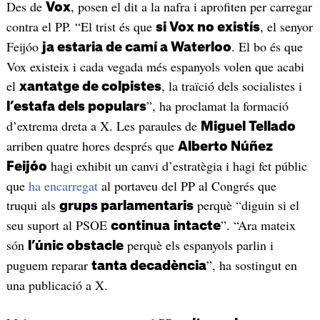
Des de
, posen el dit a la nafra i aprofiten per carregar
Vox
contra el PP. “El trist és que
, el senyor
si Vox no existís
Feijóo
. El bo és que
ja estaria de camí a Waterloo
Vox existeix i cada vegada més espanyols volen que acabi
el
, la traïció dels socialistes i
xantatge de colpistes
”, ha proclamat la formació
l’estafa dels populars
d’extrema dreta a X. Les paraules de
Miguel Tellado
arriben quatre hores després que
Alberto Núñez
hagi exhibit un canvi d’estratègia i hagi fet públic
Feijóo
que
ha encarregat
al portaveu del PP al Congrés que
truqui als
perquè “diguin si el
grups parlamentaris
seu suport al PSOE
”. “Ara mateix
continua
intacte
són
perquè els espanyols parlin i
l’únic obstacle
puguem reparar
”, ha sostingut en
tanta decadència
una publicació a X.