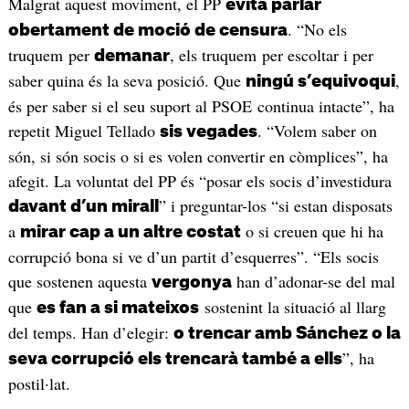
Malgrat aquest moviment, el PP
evita parlar
. “No els
obertament de moció de censura
truquem per
, els truquem per escoltar i per
demanar
saber quina és la seva posició. Que
,
ningú s’equivoqui
és per saber si el seu suport al PSOE continua intacte”, ha
repetit Miguel Tellado
. “Volem saber on
sis vegades
són, si són socis o si es volen convertir en còmplices”, ha
afegit. La voluntat del PP és “posar els socis d’investidura
” i preguntar-los “si estan disposats
davant d’un mirall
a
o si creuen que hi ha
mirar cap a un altre costat
corrupció bona si ve d’un partit d’esquerres”. “Els socis
que sostenen aquesta
han d’adonar-se del mal
vergonya
que
sostenint la situació al llarg
es fan a si mateixos
del temps. Han d’elegir:
o trencar amb Sánchez o la
”, ha
seva corrupció els trencarà també a ells
postil·lat.