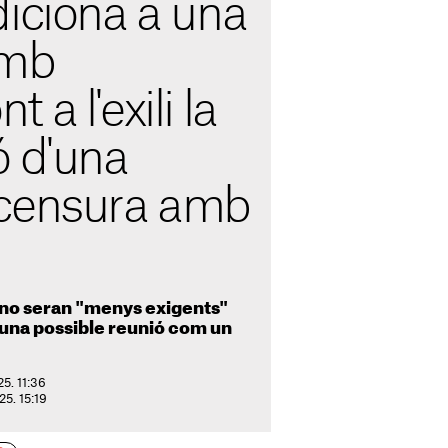
diciona a una
amb
a l'exili la
ó d'una
 censura amb
e no seran "menys exigents"
 una possible reunió com un
25. 11:36
25. 15:19