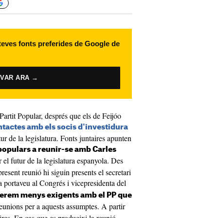
 teves fonts preferides de Google de
IVAR ARA →
Partit Popular, després que els de Feijóo
ontactes amb els socis d'investidura
r de la legislatura. Fonts juntaires apunten
 populars a reunir-se amb Carles
 el futur de la legislatura espanyola. Des
esent reunió hi siguin presents el secretari
 la portaveu al Congrés i vicepresidenta del
erem menys exigents amb el PP que
reunions per a aquests assumptes. A partir
ires. En cas que es produeixi la reunió,