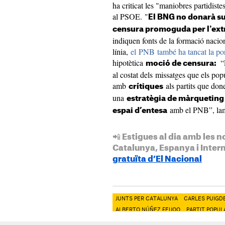
ha criticat les "maniobres partidiste
al PSOE. "
El BNG no donarà su
censura promoguda per l'extr
indiquen fonts de la formació nacio
línia,
el PNB també ha tancat la por
hipotètica
“
moció de censura:
al costat dels missatges que els popu
amb
als partits que don
crítiques
una
estratègia de màrqueting
amb el PNB”, lame
espai d’entesa
📲 Estigues al dia amb les n
Catalunya, Espanya i Inter
gratuïta d’El Nacional
JUNTS PER CATALUNYA
CARLES PUIG
ALBERTO NÚÑEZ FEIJOO
PARTIT POPUL