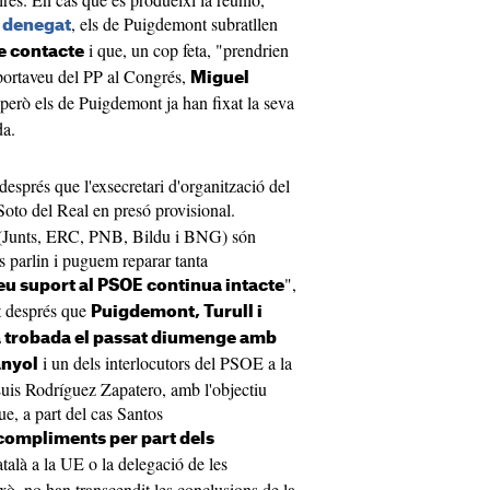
, els de Puigdemont subratllen
a denegat
i que, un cop feta, "prendrien
e contacte
 portaveu del PP al Congrés,
Miguel
 però els de Puigdemont ja han fixat la seva
da.
esprés que l'exsecretari d'organització del
 Soto del Real en presó provisional.
 (Junts, ERC, PNB, Bildu i BNG) són
s parlin i puguem reparar tanta
",
seu suport al PSOE continua intacte
t després que
Puigdemont, Turull i
 trobada el passat diumenge amb
i un dels interlocutors del PSOE a la
anyol
Luis Rodríguez Zapatero, amb l'objectiu
que, a part del cas Santos
compliments per part dels
català a la UE o la delegació de les
xò, no han transcendit les conclusions de la