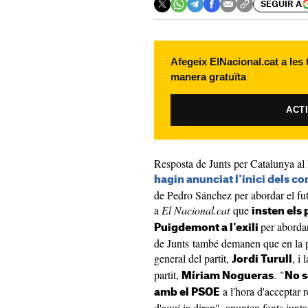
SEGUIR A
Afegeix ElNacional.cat a les
manera gratuïta
ACT
Resposta de Junts per Catalunya al 
hagin anunciat l'inici dels c
de Pedro Sánchez per abordar el futu
a
El Nacional.cat
que
insten els
per abordar
Puigdemont a l'exili
de Junts també demanen que en la pr
general del partit,
, i
Jordi Turull
partit,
. "
Míriam Nogueras
No s
a l'hora d'acceptar 
amb el PSOE
d'aquí ja diran", apunten fonts junta