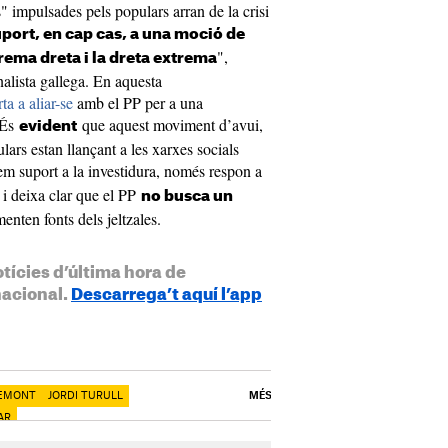
s" impulsades pels populars arran de la crisi
port, en cap cas, a una moció de
",
ema dreta i la dreta extrema
nalista gallega. En aquesta
ta a aliar-se
amb el PP per a una
És
que aquest moviment d’avui,
evident
lars estan llançant a les xarxes socials
em suport a la investidura, només respon a
i deixa clar que el PP
no busca un
nten fonts dels jeltzales.
otícies d’última hora de
nacional.
Descarrega’t aquí l’app
DEMONT
JORDI TURULL
MÉS
AR