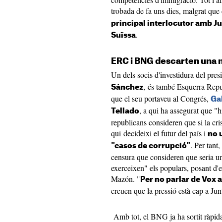
trobada de fa uns dies, malgrat que
principal interlocutor amb Ju
.
Suïssa
ERC i BNG descarten una 
Un dels socis d'investidura del pre
, és també Esquerra Repu
Sánchez
que el seu portaveu al Congrés,
Ga
, a qui ha assegurat que "h
Tellado
republicans consideren que si la cri
qui decideixi el futur del país i
no u
. Per tant
"casos de corrupció"
censura que consideren que seria u
exerceixen" els populars, posant d
Mazón. "
Per no parlar de Vox a
creuen que la pressió està cap a Jun
Amb tot, el BNG ja ha sortit ràpid