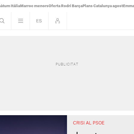
àtum Itàlia
Marroc menors
Oferta Rodri Barça
Plans Catalunya agost
Emma 
CRISI AL PSOE