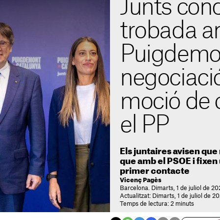
Junts con
trobada 
Puigdemont 
negociaci
moció de
el PP
Els juntaires avisen qu
que amb el PSOE i fixen
primer contacte
Vicenç Pagès
Barcelona. Dimarts, 1 de juliol de 20
Actualitzat: Dimarts, 1 de juliol de 20
Temps de lectura: 2 minuts