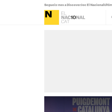
Segueix-nos a Discover
Joc El Nacional
Ultim