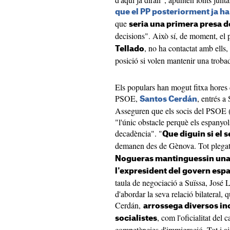
que el PP posteriorment ja h
que
seria una primera presa d
decisions". Això sí, de moment, el
, no ha contactat amb ells,
Tellado
posició si volen mantenir una troba
Els populars han mogut fitxa hores d
PSOE,
, entrés a
Santos Cerdán
Asseguren que els socis del PSOE
"l'únic obstacle perquè els espanyol
decadència". "
Que diguin si el 
demanen des de Gènova. Tot plega
Nogueras mantinguessin una
l'expresident del govern esp
taula de negociació a Suïssa, José 
d'abordar la seva relació bilateral, 
Cerdán,
arrossega diversos in
, com l'oficialitat del 
socialistes
competències d'immigració. Tot i ai