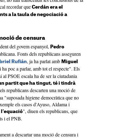
 cal recordar que
Cerdán era el
nts a la taula de negociació a
moció de censura
sident del govern espanyol,
Pedro
blicana. Fonts dels republicans asseguren
, ja ha parlat amb
briel Rufián
Miguel
i ha poc a parlar, amb tot el respecte". Els
si al PSOE escala ha de ser la ciutadania
n partit que ha tingut, té i tindrà
, els republicans descarten una moció de
na "suposada higiene democràtica que no
'exemple els casos d'Ayuso, Aldama i
", diuen els republicans, que
 l'equació
ts i el PNB.
ament a descartar una moció de censura i