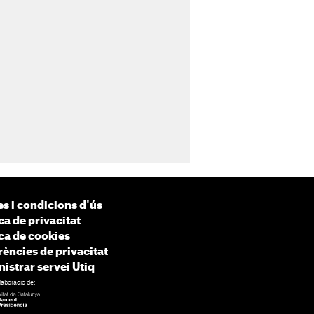
s i condicions d'ús
ca de privacitat
ica de cookies
rències de privacitat
istrar servei Utiq
laboració de: