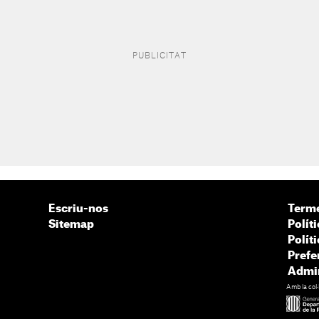
Escriu-nos
Terme
Sitemap
Políti
Polít
Prefe
Admin
Amb la col·