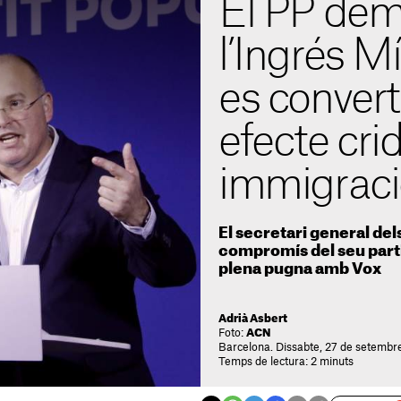
El PP de
l’Ingrés M
es convert
efecte crid
immigraci
El secretari general del
compromís del seu partit 
plena pugna amb Vox
Adrià Asbert
Foto:
ACN
Barcelona. Dissabte, 27 de setembr
Temps de lectura: 2 minuts