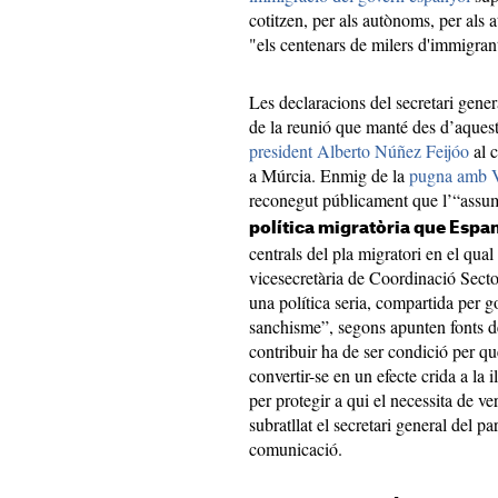
cotitzen, per als autònoms, per als a
"els centenars de milers d'immigrant
Les declaracions del secretari gener
de la reunió que manté des d’aquest
president Alberto Núñez Feijóo
al c
a Múrcia. Enmig de la
pugna amb Vo
reconegut públicament que l’“assum
política migratòria que Espa
centrals del pla migratori en el qual
vicesecretària de Coordinació Secto
una política seria, compartida per 
sanchisme”, segons apunten fonts d
contribuir ha de ser condició per q
convertir-se en un efecte crida a la 
per protegir a qui el necessita de ver
subratllat el secretari general del p
comunicació.