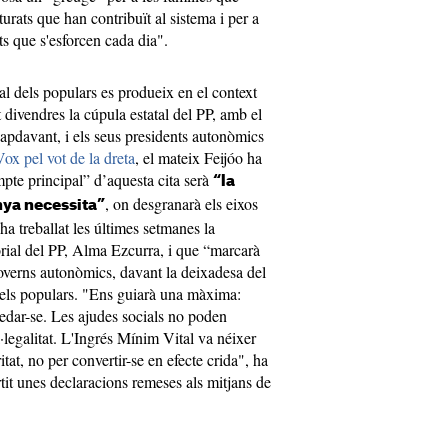
turats que han contribuït al sistema i per a
s que s'esforcen cada dia".
al dels populars es produeix en el context
 divendres la cúpula estatal del PP, amb el
apdavant, i els seus presidents autonòmics
x pel vot de la dreta
, el mateix Feijóo ha
pte principal” d’aquesta cita serà
“la
, on desgranarà els eixos
nya necessita”
 ha treballat les últimes setmanes la
rial del PP, Alma Ezcurra, i que “marcarà
governs autonòmics, davant la deixadesa del
els populars. "Ens guiarà una màxima:
uedar-se. Les ajudes socials no poden
il·legalitat. L'Ingrés Mínim Vital va néixer
itat, no per convertir-se en efecte crida", ha
artit unes declaracions remeses als mitjans de