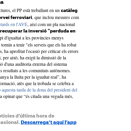
ña
ctures, el PP està treballant en un
catàleg
, que inclou mesures com
ervei ferroviari
etards en l'AVE
, així com un pla nacional
recuperar la inversió "perduda en
ipi d'igualtat a les províncies menys
tornin a tenir "els serveis que els ha robat
ha aprofitat l'ocasió per criticar els errors
, per això, ha exigit la dimissió de la
ó d'una auditoria externa del sistema
ls resultats a les comunitats autònomes.
ya la lluita per la igualtat real”, ha
formació, atès que la trobada se celebra a
ó aquesta tarda de la dona del president del
 opinat que “és citada una vegada més,
otícies d’última hora de
nacional.
Descarrega’t aquí l’app