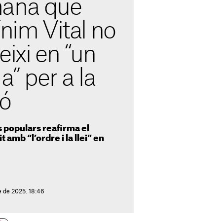
mana que
ínim Vital no
eixi en “un
a” per a la
ó
s populars reafirma el
amb “l’ordre i la llei” en
e de 2025. 18:46