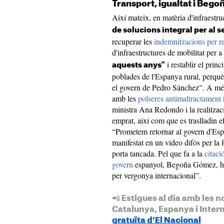
Transport, igualtat i Bego
Així mateix, en matèria d'infraestru
de solucions integral per al s
recuperar les
indemnitzacions per r
d'infraestructures de mobilitat per a
i restablir el princ
aquests anys"
poblades de l'Espanya rural, perquè 
el govern de Pedro Sánchez". A més, 
amb les
polseres antimaltractament
i
ministra Ana Redondo i la realitzaci
emprat, així com que es traslladin e
“Prometem retornar al govern d'Espan
manifestat en un vídeo difós per la 
porta tancada. Pel que fa a la
citaci
govern
espanyol, Begoña Gómez, ha
per vergonya internacional”.
📲 Estigues al dia amb les n
Catalunya, Espanya i Inter
gratuïta d’El Nacional