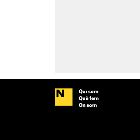
Qui som
Què fem
On som