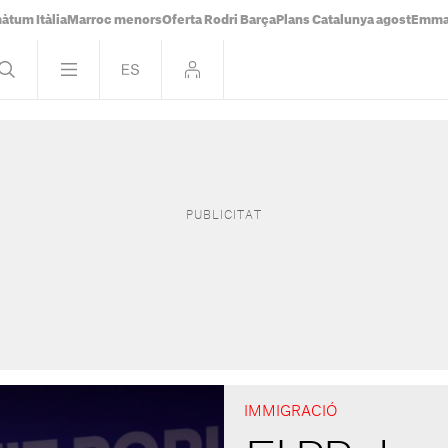
àtum Itàlia
Marroc menors
Oferta Rodri Barça
Plans Catalunya agost
Emma 
IMMIGRACIÓ