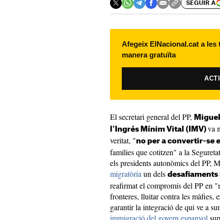
SEGUIR A
Afegeix ElNacional.cat a les
manera gratuïta
ACT
El secretari general del PP,
Miguel
va n
l'Ingrés Mínim Vital (IMV)
veritat, "
no per a convertir-se 
famílies que cotitzen" a la Seguret
els presidents autonòmics del PP, M
migratòria
un dels
desafiaments
reafirmat el compromís del PP en "rec
fronteres, lluitar contra les màfies, 
garantir la integració de qui ve a s
immigració del govern espanyol
sup