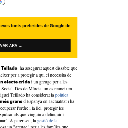
 teves fonts preferides de Google de
IVAR ARA →
, ha assegurat aquest dissabte que
 Tellado
éixer per a protegir a qui el necessita de
i un greuge per a les
en efecte crida
at Social. Des de Múrcia, on es reuneixen
iguel Telllado ha considerat la
política
d'Espanya en l'actualitat i ha
 més grans
uperar l'ordre i la llei, protegir les
expulsar als que vinguin a delinquir i
umar". A parer seu, la
gestió de la
osa un "greuge" per a les famílies que