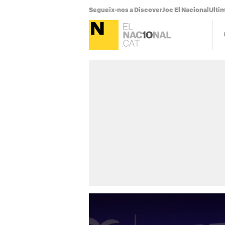
Segueix-nos a Discover
Joc El Nacional
Ultim