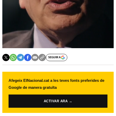
SEGUIR A
Afegeix ElNacional.cat a les teves fonts preferides de
Google de manera gratuïta
ACTIVAR ARA →