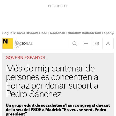
Segueix-nos a Discover
Joc El Nacional
Ultimàtum Itàlia
Meloni Espanya
GOVERN ESPANYOL
Més de mig centenar de
persones es concentren a
Ferraz per donar suport a
Pedro Sánchez
Un grup reduït de socialistes s’han congregat davant
de la seu del PSOE a Madrid: “Es veu, se sent, Pedro
president”