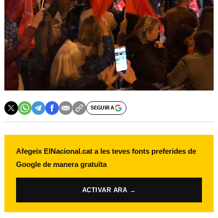
SEGUIR A
Afegeix ElNacional.cat a les teves fonts preferides de
Google de manera gratuïta
ACTIVAR ARA →