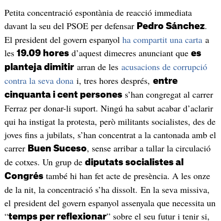
Petita concentració espontània de reacció immediata
davant la seu del PSOE per defensar
.
Pedro Sánchez
El president del govern espanyol
ha compartit una carta
a
les
d’aquest dimecres anunciant que
19.09 hores
es
arran de les
acusacions de corrupció
planteja dimitir
contra la seva dona
i, tres hores després,
entre
s’han congregat al carrer
cinquanta i cent persones
Ferraz per donar-li suport. Ningú ha sabut acabar d’aclarir
qui ha instigat la protesta, però militants socialistes, des de
joves fins a jubilats, s’han concentrat a la cantonada amb el
carrer
, sense arribar a tallar la circulació
Buen Suceso
de cotxes. Un grup de
diputats socialistes al
també hi han fet acte de presència. A les onze
Congrés
de la nit, la concentració s’ha dissolt. En la seva missiva,
el president del govern espanyol assenyala que necessita un
“
” sobre el seu futur i tenir si,
temps per reflexionar