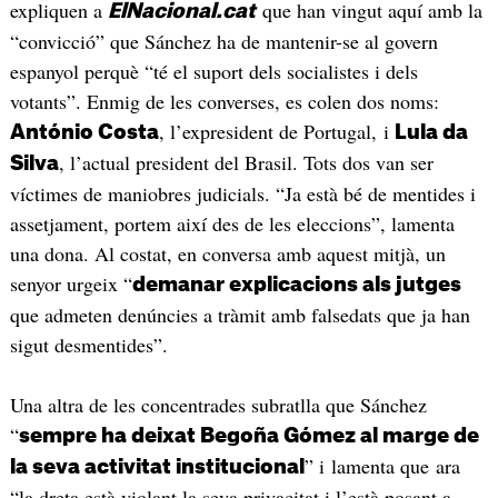
expliquen a
que han vingut aquí amb la
ElNacional.cat
“convicció” que Sánchez ha de mantenir-se al govern
espanyol perquè “té el suport dels socialistes i dels
votants”. Enmig de les converses, es colen dos noms:
, l’expresident de Portugal, i
António Costa
Lula da
, l’actual president del Brasil. Tots dos van ser
Silva
víctimes de maniobres judicials. “Ja està bé de mentides i
assetjament, portem així des de les eleccions”, lamenta
una dona. Al costat, en conversa amb aquest mitjà, un
senyor urgeix “
demanar explicacions als jutges
que admeten denúncies a tràmit amb falsedats que ja han
sigut desmentides”.
Una altra de les concentrades subratlla que Sánchez
“
sempre ha deixat Begoña Gómez al marge de
” i lamenta que ara
la seva activitat institucional
“la dreta està violant la seva privacitat i l’està posant a