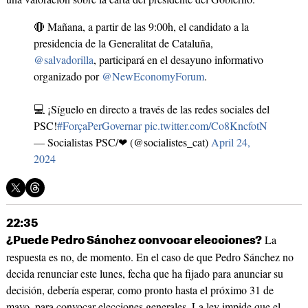
🔴 Mañana, a partir de las 9:00h, el candidato a la
presidencia de la Generalitat de Cataluña,
@salvadorilla
, participará en el desayuno informativo
organizado por
@NewEconomyForum
.
💻 ¡Síguelo en directo a través de las redes sociales del
PSC!
#ForçaPerGovernar
pic.twitter.com/Co8KncfotN
— Socialistas PSC/❤ (@socialistes_cat)
April 24,
2024
22:35
La
¿Puede Pedro Sánchez convocar elecciones?
respuesta es no, de momento. En el caso de que Pedro Sánchez no
decida renunciar este lunes, fecha que ha fijado para anunciar su
decisión, debería esperar, como pronto hasta el próximo 31 de
mayo, para convocar elecciones generales. La ley impide que el