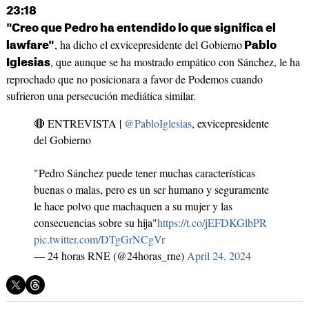
23:18
"Creo que Pedro ha entendido lo que significa el
, ha dicho el exvicepresidente del Gobierno
lawfare"
Pablo
, que aunque se ha mostrado empático con Sánchez, le ha
Iglesias
reprochado que no posicionara a favor de Podemos cuando
sufrieron una persecución mediática similar.
🔴 ENTREVISTA |
@PabloIglesias
, exvicepresidente
del Gobierno
"Pedro Sánchez puede tener muchas características
buenas o malas, pero es un ser humano y seguramente
le hace polvo que machaquen a su mujer y las
consecuencias sobre su hija"
https://t.co/jEFDKGlbPR
pic.twitter.com/DTgGrNCgVr
— 24 horas RNE (@24horas_rne)
April 24, 2024