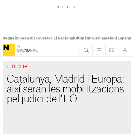
Segueix-nos a Discover
Joc El Nacional
Ultimàtum Itàlia
Meloni Espanya
JUDICI 1-O
Catalunya, Madrid i Europa:
així seran les mobilitzacions
pel judici de l'1-O