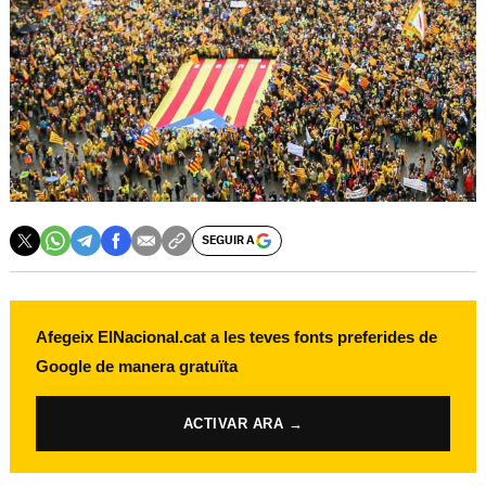
SEGUIR A
Afegeix ElNacional.cat a les teves fonts preferides de
Google de manera gratuïta
ACTIVAR ARA →