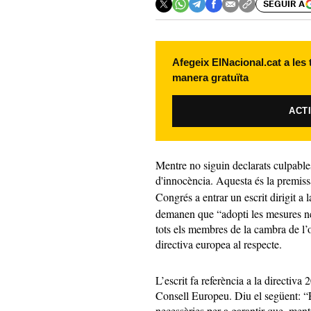
SEGUIR A
Afegeix ElNacional.cat a les
manera gratuïta
ACT
Mentre no siguin declarats culpable
d'innocència. Aquesta és la premiss
Congrés a entrar un escrit dirigit a 
demanen que “adopti les mesures ne
tots els membres de la cambra de l’o
directiva europea al respecte.
L’escrit fa referència a la directiv
Consell Europeu. Diu el següent: “
necessàries per a garantir que, mentr