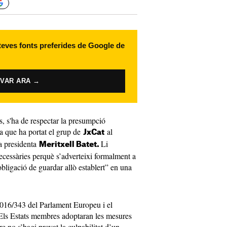
 teves fonts preferides de Google de
IVAR ARA →
s, s'ha de respectar la presumpció
a que ha portat el grup de
al
JxCat
la presidenta
Li
Meritxell Batet.
cessàries perquè s’adverteixi formalment a
bligació de guardar allò establert” en una
a 2016/343 del Parlament Europeu i el
Els Estats membres adoptaran les mesures
e no s’hagi provat la culpabilitat d’un