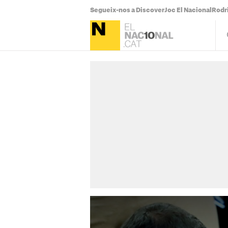
Segueix-nos a Discover
Joc El Nacional
Rodr