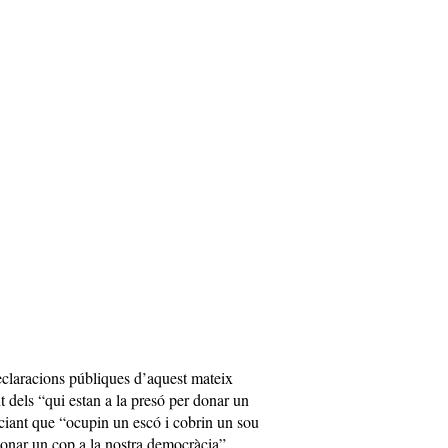
declaracions públiques d’aquest mateix
dels “qui estan a la presó per donar un
ciant que “ocupin un escó i cobrin un sou
donar un cop a la nostra democràcia”.