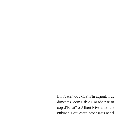
En l’escrit de JxCat s’hi adjunten 
dimecres, com Pablo Casado parlant 
cop d’Estat” o Albert Rivera denun
públic els qui estan processats per 