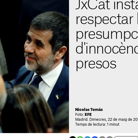
JxCat inst
respectar 
presumpc
d'innocènc
presos
Nicolas Tomás
Foto:
EFE
Madrid. Dimecres, 22 de maig de 20
Temps de lectura: 1 minut