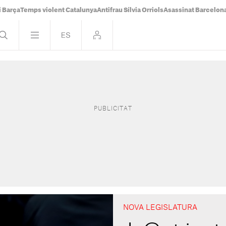
i Barça
Temps violent Catalunya
Antifrau Sílvia Orriols
Asassinat Barcelon
NOVA LEGISLATURA