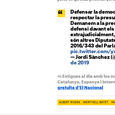
Defensar la democrà
respectar la pres
Demanem a la pres
defensi davant el
extrajudicialment
són altres Diputats
2016/343 del Par
pic.twitter.com/
— Jordi Sànchez (
de 2019
📲 Estigues al dia amb les n
Catalunya, Espanya i Inter
gratuïta d’El Nacional
ALBERT RIVERA
MERITXELL BATET
PA