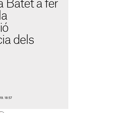
a Batet a fer
la
ió
ia dels
19. 18:57