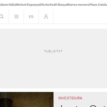
àtum Itàlia
Meloni Espanya
Oferta Rodri Barça
Marroc menors
Plans Catal
INVESTIDURA