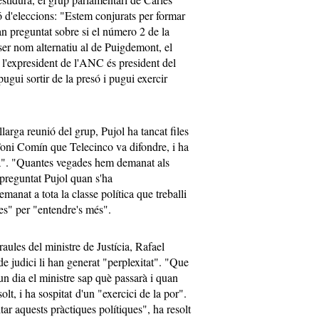
 d'eleccions: "Estem conjurats per formar
han preguntat sobre si el número 2 de la
ser nom alternatiu al de Puigdemont, el
 l'expresident de l'ANC és president del
ugui sortir de la presó i pugui exercir
larga reunió del grup, Pujol ha tancat files
oni Comín que Telecinco va difondre, i ha
ica". "Quantes vegades hem demanat als
 preguntat Pujol quan s'ha
emanat a tota la classe política que treballi
gles" per "entendre's més".
aules del ministre de Justícia, Rafael
de judici li han generat "perplexitat". "Que
 un dia el ministre sap què passarà i quan
lt, i ha sospitat d'un "exercici de la por".
itar aquests pràctiques polítiques", ha resolt