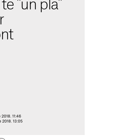
té "un pla"
r
nt
 2018. 11:46
de 2018. 13:05