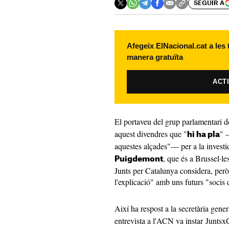
SEGUIR A
Afegeix ElNacional.cat a les
manera gratuïta
ACT
El portaveu del grup parlamentari 
aquest divendres que "
" 
hi ha pla
aquestes alçades"— per a la investi
, que és a Brussel·le
Puigdemont
Junts per Catalunya considera, però
l'explicació" amb uns futurs "socis 
Així ha respost a la secretària gen
entrevista a l'ACN va instar Juntsx