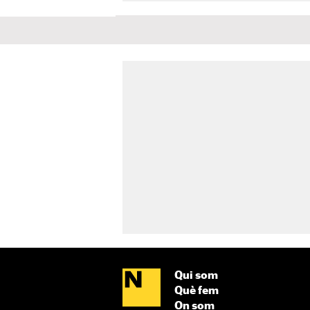
Qui som
Què fem
On som