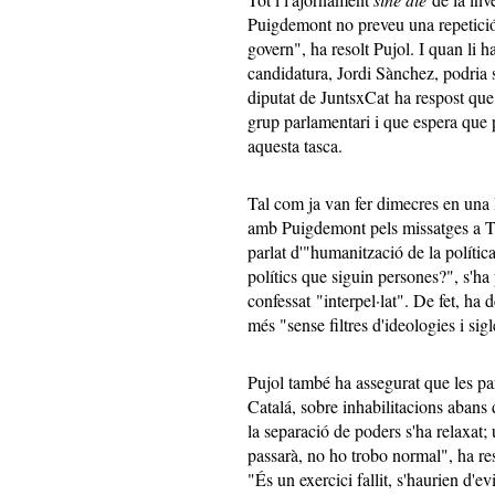
Puigdemont no preveu una repetició
govern", ha resolt Pujol. I quan li 
candidatura, Jordi Sànchez, podria 
diputat de JuntsxCat ha respost que
grup parlamentari i que espera que p
aquesta tasca.
Tal com ja van fer dimecres en una l
amb Puigdemont pels missatges a T
parlat d'"humanització de la polít
polítics que siguin persones?", s'ha
confessat "interpel·lat". De fet, ha d
més "sense filtres d'ideologies i si
Pujol també ha assegurat que les par
Catalá, sobre inhabilitacions abans 
la separació de poders s'ha relaxat;
passarà, no ho trobo normal", ha reso
"És un exercici fallit, s'haurien d'ev