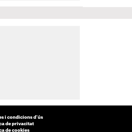
s i condicions d'ús
ca de privacitat
ica de cookies