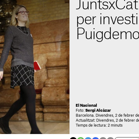
JuntsxCat 
per investi
Puigdemo
El Nacional
Foto:
Sergi Alcàzar
Barcelona. Divendres, 2 de febrer de
Actualitzat: Divendres, 2 de febrer 
Temps de lectura: 2 minuts