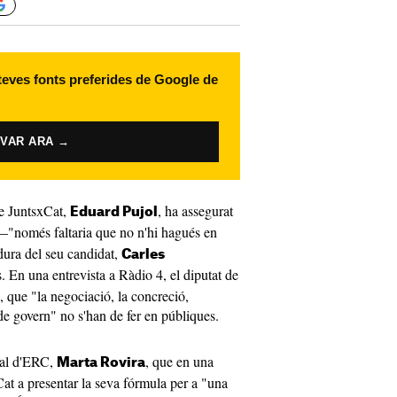
 teves fonts preferides de Google de
IVAR ARA →
de JuntsxCat,
, ha assegurat
Eduard Pujol
—"només faltaria que no n'hi hagués en
dura del seu candidat,
Carles
s. En una entrevista a Ràdio 4, el diputat de
, que "la negociació, la concreció,
de govern" no s'han de fer en públiques.
eral d'ERC,
, que en una
Marta Rovira
Cat a presentar la seva fórmula per a "una