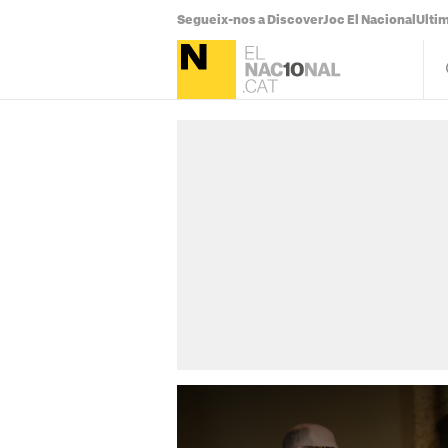
Segueix-nos a Discover
Joc El Nacional
Ultim