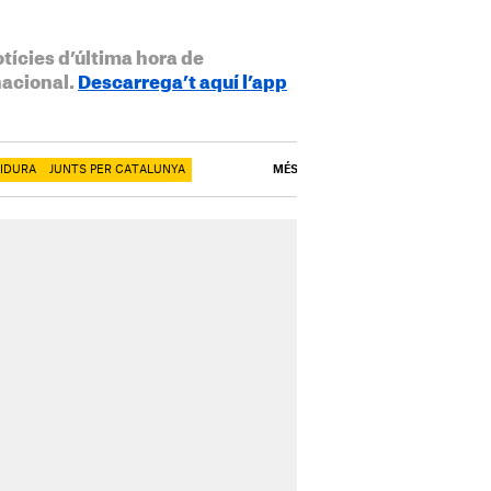
otícies d’última hora de
nacional.
Descarrega’t aquí l’app
TIDURA
JUNTS PER CATALUNYA
MÉS