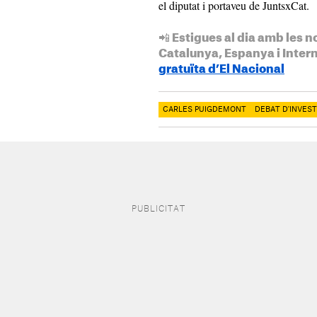
el diputat i portaveu de JuntsxCat.
📲 Estigues al dia amb les n
Catalunya, Espanya i Inter
gratuïta d’El Nacional
CARLES PUIGDEMONT
DEBAT D'INVES