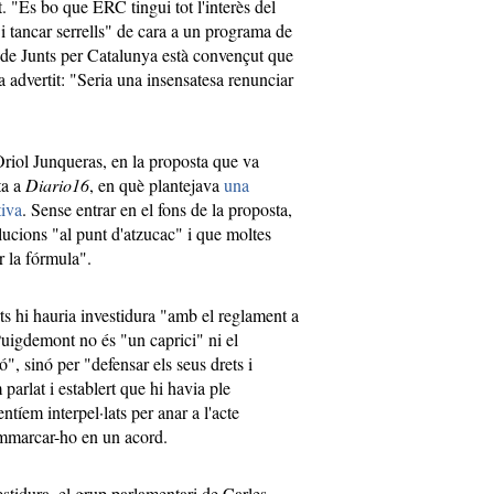
. "És bo que ERC tingui tot l'interès del
i tancar serrells" de cara a un programa de
u de Junts per Catalunya està convençut que
 advertit: "Seria una insensatesa renunciar
riol Junqueras, en la proposta que va
ta a
Diario16
, en què plantejava
una
tiva
. Sense entrar en el fons de la proposta,
lucions "al punt d'atzucac" i que moltes
ar la fórmula".
ts hi hauria investidura "amb el reglament a
uigdemont no és "un caprici" ni el
", sinó per "defensar els seus drets i
parlat i establert que hi havia ple
ntíem interpel·lats per anar a l'acte
 emmarcar-ho en un acord.
estidura, el grup parlamentari de Carles