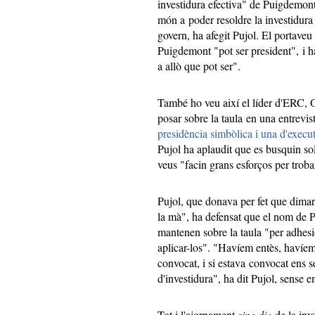
investidura efectiva" de Puigdemont
món a poder resoldre la investidura 
govern, ha afegit Pujol. El portave
Puigdemont "pot ser president", i ha
a allò que pot ser".
També ho veu així el líder d'ERC, O
posar sobre la taula en una entrevis
presidència simbòlica i una d'execu
Pujol ha aplaudit que es busquin so
veus "facin grans esforços per trob
Pujol, que donava per fet que dimar
la mà", ha defensat que el nom de P
mantenen sobre la taula "per adhesió
aplicar-los". "Havíem entès, havíem 
convocat, i si estava convocat ens se
d'investidura", ha dit Pujol, sense
Tot i l'ajornament
sine die
de la inv