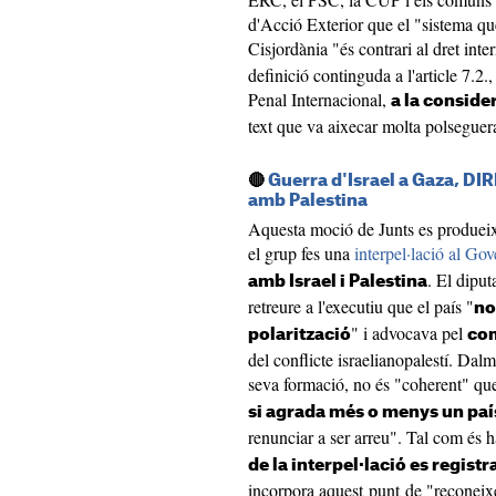
d'Acció Exterior que el "sistema que 
Cisjordània "és contrari al dret inte
definició continguda a l'article 7.2.,
Penal Internacional,
a la conside
text que va aixecar molta polseguer
🔴
Guerra d'Israel a Gaza, DIR
amb Palestina
Aquesta moció de Junts es produeix
el grup fes una
interpel·lació al Gov
. El diput
amb Israel i Palestina
retreure a l'executiu que el país "
no
" i advocava pel
polarització
com
del conflicte israelianopalestí. Dalm
seva formació, no és "coherent" qu
si agrada més o menys un paí
renunciar a ser arreu". Tal com és h
de la interpel·lació es regis
incorpora aquest punt de "reconeix