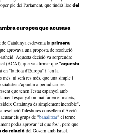
proper ple del Parlament, que tindrà lloc
del
 cambra europea que acusava
t de Catalunya esdevenia la
primera
que aprovava una proposta de resolució
partheid. Aquesta decisió va sorprendre
rael (ACAI), que va afirmar que "
aquesta
t en "la riota d'Europa" i "en la
 més, ni serà res més, que una simple i
cialistes s'apuntin a perjudicar les
essent que tenen l'estat espanyol amb
rlament espanyol on mai farien el mateix,
resideix Catalunya és simplement increïble",
 resolució l'aleshores consellera d'Acció
 acusar els grups de "
banalitzar
" el terme
ament podia aprovar "el que fos", però que
del Govern amb Israel.
s de relació