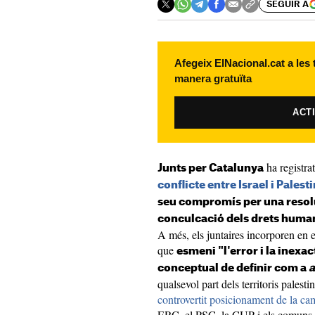
SEGUIR A
Afegeix ElNacional.cat a les
manera gratuïta
ACT
ha registra
Junts per Catalunya
conflicte entre Israel i Palest
seu compromís per una resolu
conculcació dels drets human
A més, els juntaires incorporen en 
que
esmeni "l'error i la inexact
conceptual de definir com a
a
qualsevol part dels territoris palest
controvertit posicionament de la ca
ERC, el PSC, la CUP i els comuns 