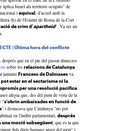
aplica Israel als territoris ocupats" de
rnacional i
, d'acord amb la
equival
 lletra (h) de l'Estatut de Roma de la Cort
". Va ser un
ració de crim d'
apartheid
a.
ECTE | Última hora del conflicte
 després que en el ple del passat dimecres
ern
sobre les
relacions de Catalunya
at juntaire
va
Francesc de Dalmases
 pot estar en el sectarisme ni la
promís per una resolució pacífica
ases afegia que, des del punt de vista de la
e "
s'obrin ambaixades en funció de
" i destacava que Catalunya "no pot
s
abitual en l'àmbit parlamentari,
després
, que és la que
tra una moció subsegüent
ement dels drets humans arreu del món" i