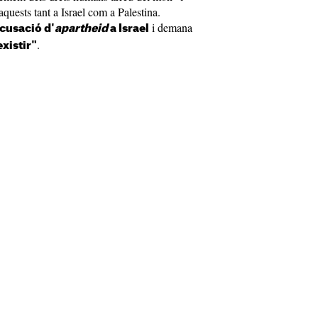
quests tant a Israel com a Palestina.
i demana
acusació d'
apartheid
a Israel
.
existir"