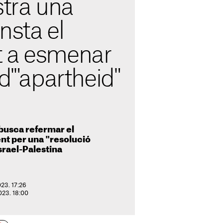
stra una
nsta el
 a esmenar
 d'"apartheid"
 busca refermar el
t per una "resolució
Israel-Palestina
023. 17:26
2023. 18:00