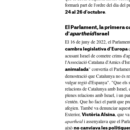
formarà part de l'ordre del dia del 
.
24 al 26 d'octubre
El Parlament, la primera
d'
apartheid
Israel
El 16 de juny de 2022, el Parlamen
cambra legislativa d'Europa
acusant Israel de cometre crims d'a
l'Associació Catalana d'Amics d'Is
" convertia el Parlamen
animalada
demostració que Catalunya no és res
vulgar regió d'Espanya". "Que els so
relacions de Catalunya amb Israel, 
plenes relacions amb Israel, i un pa
s'entén. Que ho faci el partit que p
afegien. També va denunciar aquesta
Exterior,
, que va
Victòria Alsina
apartheid
i assenyalava que el Parl
això
no canviava les polítique