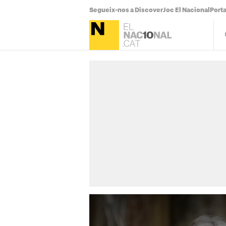
Segueix-nos a Discover
Joc El Nacional
Port