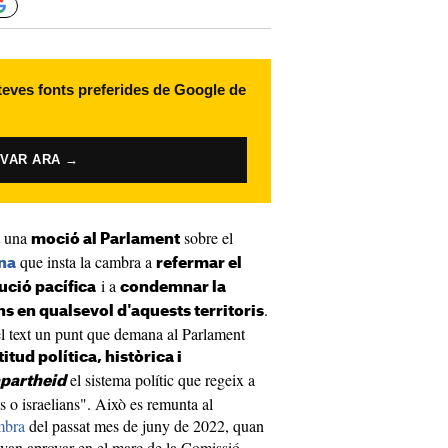
 teves fonts preferides de Google de
IVAR ARA →
t una
sobre el
moció al Parlament
que insta la cambra a
ina
refermar el
i a
ció pacífica
condemnar la
.
s en qualsevol d'aquests territoris
el text un punt que demana al Parlament
itud política, històrica i
el sistema polític que regeix a
partheid
ins o israelians". Això es remunta al
mbra
del passat mes de juny de 2022, quan
van aprovar en el marc de la Comissió