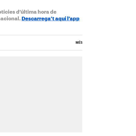
otícies d’última hora de
nacional.
Descarrega’t aquí l’app
MÉS