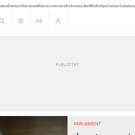
ades
Emma Vilarasau
Marroc menors
Estrenes Netflix
Eclipsi lunar Catalun
PARLAMENT