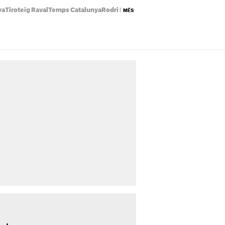
ya
Tiroteig Raval
Temps Catalunya
Rodri Barça
Preu llum avui
Eclipsi solar
MÉS