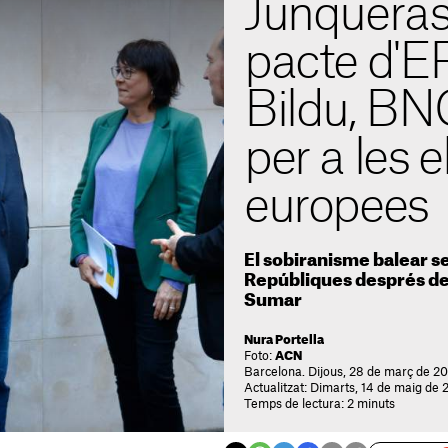
Junqueras 
pacte d'
Bildu, BN
per a les 
europees
El sobiranisme balear se
Repúbliques després de
Sumar
Nura Portella
Foto:
ACN
Barcelona. Dijous, 28 de març de 20
Actualitzat: Dimarts, 14 de maig de 
Temps de lectura: 2 minuts