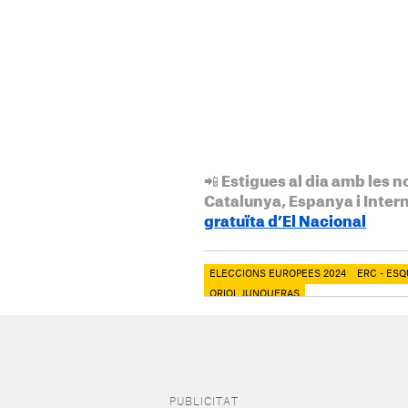
📲 Estigues al dia amb les n
Catalunya, Espanya i Inter
gratuïta d’El Nacional
ELECCIONS EUROPEES 2024
ERC - ES
ORIOL JUNQUERAS