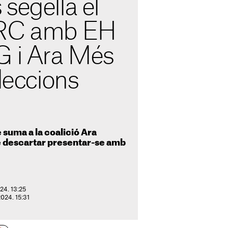
segella el
ERC amb EH
G i Ara Més
eleccions
 suma a la coalició Ara
 descartar presentar-se amb
24. 13:25
2024. 15:31