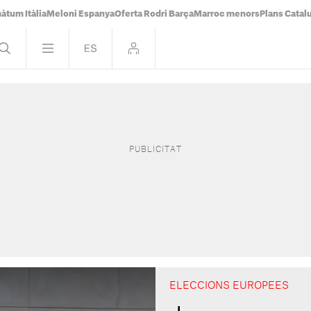
àtum Itàlia
Meloni Espanya
Oferta Rodri Barça
Marroc menors
Plans Catal
ELECCIONS EUROPEES