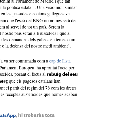
tenim al Parlament de Madrid i que tan
 la política estatal". Una visió molt similar
 en les passades eleccions gallegues va
ntirem que l'escó del BNG no només serà de
em al servei de tot un país. Serem la
 nostre país seran a Brussel·les i que al
r les demandes dels gallecs en temes com
er o la defensa del nostre medi ambient".
ja va ser confirmada com a
cap de llista
 Parlament Europeu, ha aprofitat l'acte per
ssel·les, posant el focus al
rebuig del seu
que els pagesos catalans han
omerç
nt el partit del règim del 78 com les dretes
elles receptes austericides que només acaben
, hi trobaràs tota
hatsApp