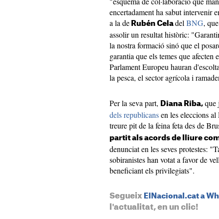
"esquema de col·laboració que man
encertadament ha sabut intervenir en
a la de
del
BNG
, que
Rubén Cela
assolir un resultat històric: "Gara
la nostra formació sinó que el posar
garantia que els temes que afecten el
Parlament Europeu hauran d'escolta
la pesca, el sector agrícola i ramad
Per la seva part,
que 
Diana Riba,
dels republicans
en les eleccions al
treure pit de la feina feta des de Bru
partit als acords de lliure c
denunciat en les seves protestes: "Ta
sobiranistes han votat a favor de v
beneficiant els privilegiats".
Segueix
ElNacional.cat a W
l'actualitat, en un clic!