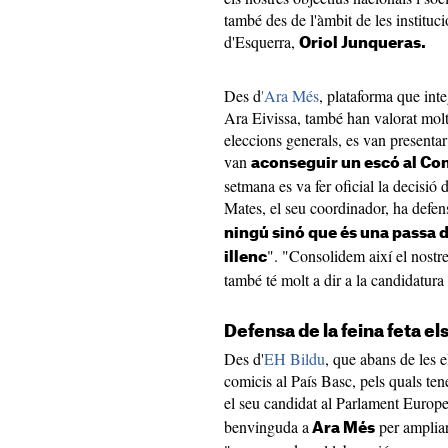
també des de l'àmbit de les instituc
d'Esquerra,
Oriol Junqueras.
Des d
'Ara Més
, plataforma que in
Ara Eivissa, també han valorat molt
eleccions generals, es van presenta
van
aconseguir un escó al Con
setmana es va fer oficial la decisi
Mates, el seu coordinador, ha defen
ningú sinó que és una passa 
". "Consolidem així el nostre
illenc
també té molt a dir a la candidatur
Defensa de la feina feta el
Des d'
EH Bildu
, que abans de les e
comicis al País Basc, pels quals ten
el seu candidat al Parlament Europ
benvinguda a
per ampliar
Ara Més