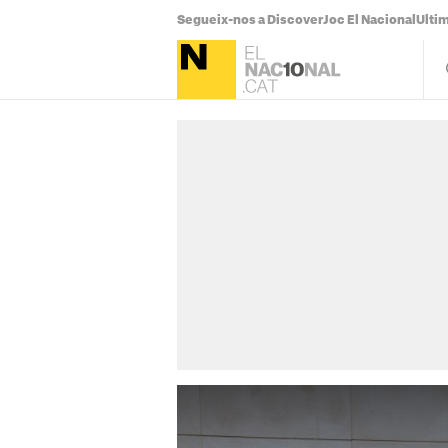
Segueix-nos a Discover
Joc El Nacional
Ultim