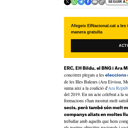
SEGUIR A
Afegeix ElNacional.cat a les
manera gratuïta
ACT
ERC, EH Bildu, el BNG i Ara 
concórrer plegats a les
eleccions 
de les Illes Balears (Ara Eivissa, 
suma així a la coalició d'
Ara Repúb
del 2019. En un acte celebrat a la 
formacions s'han mostrat molt satisf
socis, però també són molt mé
companys aliats en moltes llu
treballar amb aquells que hem compar
els nostres objectius nacionals i soci