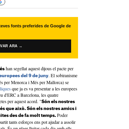
 teves fonts preferides de Google de
IVAR ARA →
han segellat aquest dijous el pacte per
Més
. El sobiranisme
europees del 9 de juny
Més per Menorca i Més per Mallorca) se
liques
que ja es va presentar a les europees
seu d'ERC a Barcelona, les quatre
etes per aquest acord. "
Són els nostres
s que això. Són els nostres amics i
Poder
ites des de fa molt temps.
tit tants esforços ens pot ajudar a assolir
als. És un plaer lluitar cada dia amb ells,