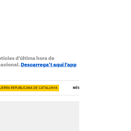
otícies d’última hora de
nacional.
Descarrega’t aquí l’app
QUERRA REPUBLICANA DE CATALUNYA
MÉS