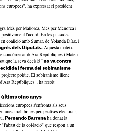
ions europees", ha expressat el president
tegra Més per Mallorca, Més per Menorca i
 positivament l'acord. En les passades
r en coalició amb Sumar, de Yolanda Díaz, i
Aquesta mateixa
grés dels Diputats.
ó de concórrer amb Ara Repúbliques i Mateu
sat que la seva decisió
"no va contra
decidida i ferma del sobiranisme
 projecte polític. El sobiranisme illenc
a d'Ara Repúbliques", ha resolt.
s últims cinc anys
leccions europees s'enfronta als seus
en unes molt bones perspectives electorals,
eu,
ha donat la
Pernando Barrena
 "l'abast de la col·lació" que respon a un